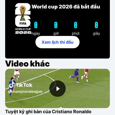
World cup 2026 đã bắt đầu
0
0
0
0
ngày
giờ
phút
giây
Xem lịch thi đấu
Video khác
Tuyệt kỹ ghi bàn của Cristiano Ronaldo