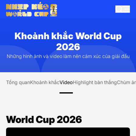
Khoảnh khắc World Cup
2026
Những hình ảnh và video làm nên cảm xúc của giải đấu
Tổng quan
Khoảnh khắc
Video
Highlight bàn thắng
Chùm ả
World Cup 2026