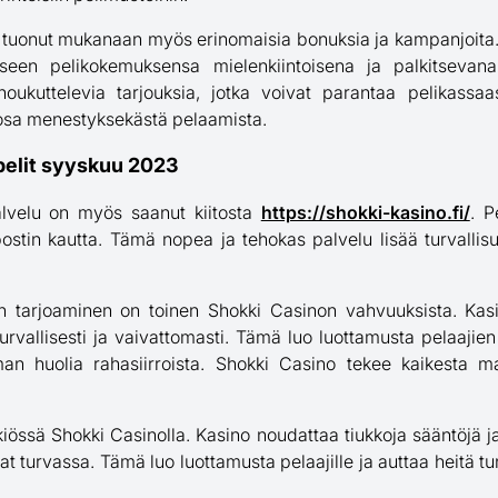
on tuonut mukanaan myös erinomaisia bonuksia ja kampanjoita.
ääkseen pelikokemuksensa mielenkiintoisena ja palkitsevan
oukuttelevia tarjouksia, jotka voivat parantaa pelikassaa
osa menestyksekästä pelaamista.
pelit syyskuu 2023
lvelu on myös saanut kiitosta
https://shokki-kasino.fi/
. P
postin kautta. Tämä nopea ja tehokas palvelu lisää turvallis
n tarjoaminen on toinen Shokki Casinon vahvuuksista. Kasi
 turvallisesti ja vaivattomasti. Tämä luo luottamusta pelaajie
man huolia rahasiirroista. Shokki Casino tekee kaikesta m
kiössä Shokki Casinolla. Kasino noudattaa tiukkoja sääntöjä 
ovat turvassa. Tämä luo luottamusta pelaajille ja auttaa heitä