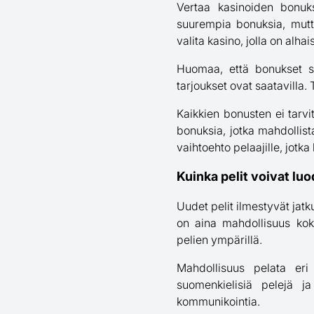
Vertaa kasinoiden bonuks
suurempia bonuksia, mutta
valita kasino, jolla on al
Huomaa, että bonukset sa
tarjoukset ovat saatavilla. 
Kaikkien bonusten ei tarvi
bonuksia, jotka mahdollist
vaihtoehto pelaajille, jotk
Kuinka pelit voivat lu
Uudet pelit ilmestyvät jatku
on aina mahdollisuus koke
pelien ympärillä.
Mahdollisuus pelata eri
suomenkielisiä pelejä j
kommunikointia.