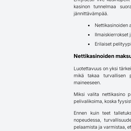
kasinon tunnelmaa suoraa
jännittävämpää.
Nettikasinoiden 
Ilmaiskierrokset 
Erilaiset pelityyp
Nettikasinoiden maksu
Luotettavuus on yksi tärkei
mikä takaa turvallisen 
maineeseen.
Miksi valita nettikasino 
pelivalikoima, koska fyysist
Ennen kuin teet talletuk
nopeudessa, turvallisuud
pelaamista ja varmistaa, että