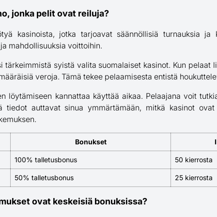
o, jonka pelit ovat reiluja?
yä kasinoista, jotka tarjoavat säännöllisiä turnauksia ja k
ja mahdollisuuksia voittoihin.
 tärkeimmistä syistä valita suomalaiset kasinot. Kun pelaat lis
ylimääräisiä veroja. Tämä tekee pelaamisesta entistä houkutte
en löytämiseen kannattaa käyttää aikaa. Pelaajana voit tutki
 tiedot auttavat sinua ymmärtämään, mitkä kasinot ovat 
kokemuksen.
Bonukset
100% talletusbonus
50 kierrosta
50% talletusbonus
25 kierrosta
imukset ovat keskeisiä bonuksissa?