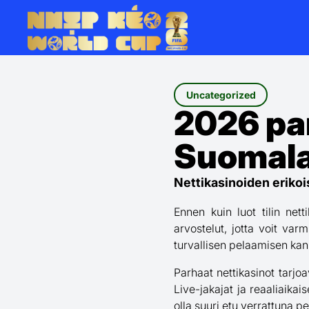
Uncategorized
2026 par
Suomalai
Nettikasinoiden erikoi
Ennen kuin luot tilin nett
arvostelut, jotta voit va
turvallisen pelaamisen kan
Parhaat nettikasinot tarj
Live-jakajat ja reaaliaika
olla suuri etu verrattuna pe