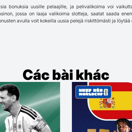
isia bonuksia uusille pelaajille, ja pelivalikoima voi vaikut
kasinon, jossa on laaja valikoima slotteja, saatat saada en
nusten avulla voit kokeilla uusia pelejä riskittömästi ja löytää
Các bài khác