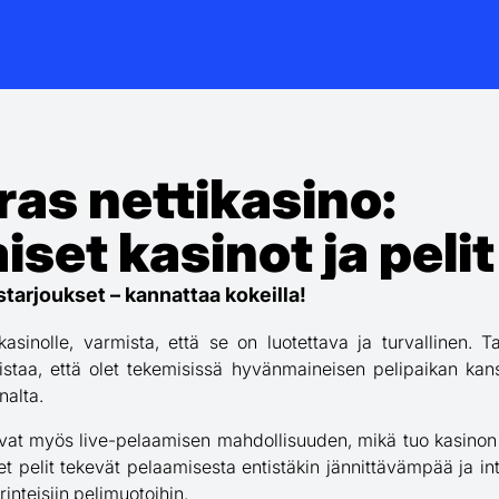
as nettikasino:
set kasinot ja pelit
starjoukset – kannattaa kokeilla!
ikasinolle, varmista, että se on luotettava ja turvallinen. Ta
rmistaa, että olet tekemisissä hyvänmaineisen pelipaikan ka
nalta.
oavat myös live-pelaamisen mahdollisuuden, mikä tuo kasinon 
iset pelit tekevät pelaamisesta entistäkin jännittävämpää ja i
rinteisiin pelimuotoihin.