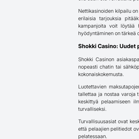
Nettikasinoiden kilpailu 
erilaisia tarjouksia pit
kampanjoita voit löytää h
hyödyntäminen on tärkeä 
Shokki Casino: Uudet 
Shokki Casinon asiakaspa
nopeasti chatin tai sähkö
kokonaiskokemusta.
Luotettavien maksutapoje
tallettaa ja nostaa varoja
keskittyä pelaamiseen il
turvalliseksi.
Turvallisuusasiat ovat kes
että pelaajien pelitiedot 
pelatessaan.