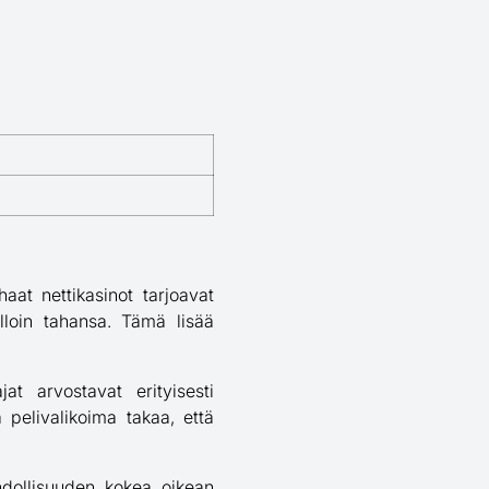
aat nettikasinot tarjoavat
illoin tahansa. Tämä lisää
at arvostavat erityisesti
ä pelivalikoima takaa, että
ahdollisuuden kokea oikean