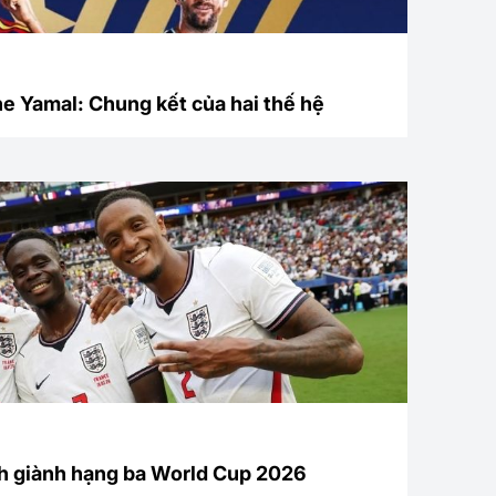
e Yamal: Chung kết của hai thế hệ
nh giành hạng ba World Cup 2026