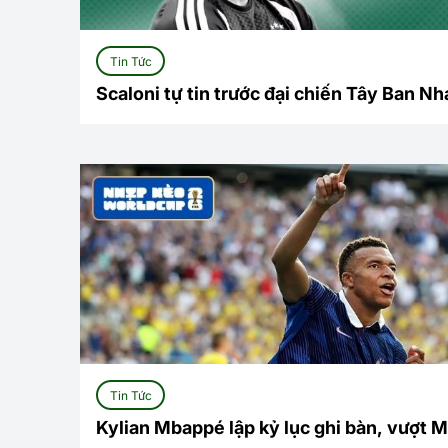
Tin Tức
Scaloni tự tin trước đại chiến Tây Ban Nh
Tin Tức
Kylian Mbappé lập kỷ lục ghi bàn, vượt 