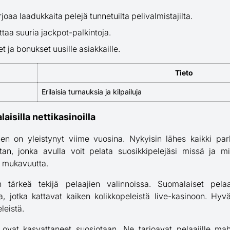
joaa laadukkaita pelejä tunnetuilta pelivalmistajilta.
taa suuria jackpot-palkintoja.
et ja bonukset uusille asiakkaille.
Tieto
Erilaisia turnauksia ja kilpailuja
isilla nettikasinoilla
inen on yleistynyt viime vuosina. Nykyisin lähes kaikki parh
stan, jonka avulla voit pelata suosikkipelejäsi missä ja m
a mukavuutta.
 tärkeä tekijä pelaajien valinnoissa. Suomalaiset pelaaj
a, jotka kattavat kaiken kolikkopeleistä live-kasinoon. Hyv
leistä.
lit ovat kasvattaneet suosiotaan. Ne tarjoavat pelaajille m