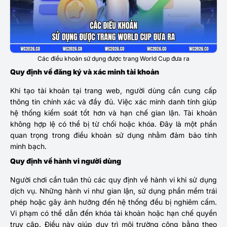
Các điều khoản sử dụng được trang World Cup đưa ra
Quy định về đăng ký và xác minh tài khoản
Khi tạo tài khoản tại trang web, người dùng cần cung cấp
thông tin chính xác và đầy đủ. Việc xác minh danh tính giúp
hệ thống kiểm soát tốt hơn và hạn chế gian lận. Tài khoản
không hợp lệ có thể bị từ chối hoặc khóa. Đây là một phần
quan trọng trong
điều khoản sử dụng
nhằm đảm bảo tính
minh bạch.
Quy định về hành vi người dùng
Người chơi cần tuân thủ các quy định về hành vi khi sử dụng
dịch vụ. Những hành vi như gian lận, sử dụng phần mềm trái
phép hoặc gây ảnh hưởng đến hệ thống đều bị nghiêm cấm.
Vi phạm có thể dẫn đến khóa tài khoản hoặc hạn chế quyền
truy cập. Điều này giúp duy trì môi trường công bằng theo