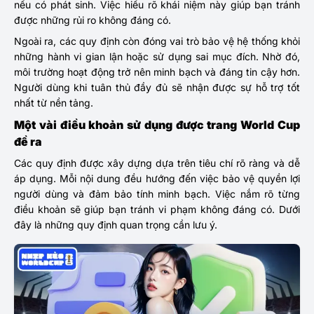
nếu có phát sinh. Việc hiểu rõ khái niệm này giúp bạn tránh
được những rủi ro không đáng có.
Ngoài ra, các quy định còn đóng vai trò bảo vệ hệ thống khỏi
những hành vi gian lận hoặc sử dụng sai mục đích. Nhờ đó,
môi trường hoạt động trở nên minh bạch và đáng tin cậy hơn.
Người dùng khi tuân thủ đầy đủ sẽ nhận được sự hỗ trợ tốt
nhất từ nền tảng.
Một vài điều khoản sử dụng được trang World Cup
đề ra
Các quy định được xây dựng dựa trên tiêu chí rõ ràng và dễ
áp dụng. Mỗi nội dung đều hướng đến việc bảo vệ quyền lợi
người dùng và đảm bảo tính minh bạch. Việc nắm rõ từng
điều khoản sẽ giúp bạn tránh vi phạm không đáng có. Dưới
đây là những quy định quan trọng cần lưu ý.