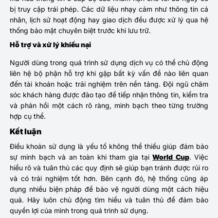
bị truy cập trái phép. Các dữ liệu nhạy cảm như thông tin cá
nhân, lịch sử hoạt động hay giao dịch đều được xử lý qua hệ
thống bảo mật chuyên biệt trước khi lưu trữ.
Hỗ trợ và xử lý khiếu nại
Người dùng trong quá trình sử dụng dịch vụ có thể chủ động
liên hệ bộ phận hỗ trợ khi gặp bất kỳ vấn đề nào liên quan
đến tài khoản hoặc trải nghiệm trên nền tảng. Đội ngũ chăm
sóc khách hàng được đào tạo để tiếp nhận thông tin, kiểm tra
và phản hồi một cách rõ ràng, minh bạch theo từng trường
hợp cụ thể.
Kết luận
Điều khoản sử dụng
là yếu tố không thể thiếu giúp đảm bảo
sự minh bạch và an toàn khi tham gia tại
World Cup
. Việc
hiểu rõ và tuân thủ các quy định sẽ giúp bạn tránh được rủi ro
và có trải nghiệm tốt hơn. Bên cạnh đó, hệ thống cũng áp
dụng nhiều biện pháp để bảo vệ người dùng một cách hiệu
quả. Hãy luôn chủ động tìm hiểu và tuân thủ để đảm bảo
quyền lợi của mình trong quá trình sử dụng.