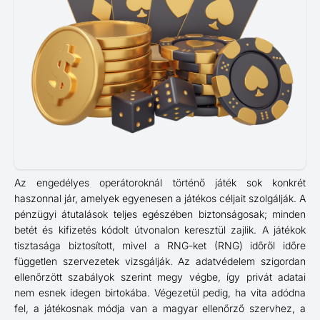
Az engedélyes operátoroknál történő játék sok konkrét
haszonnal jár, amelyek egyenesen a játékos céljait szolgálják. A
pénzügyi átutalások teljes egészében biztonságosak; minden
betét és kifizetés kódolt útvonalon keresztül zajlik. A játékok
tisztasága biztosított, mivel a RNG-ket (RNG) időről időre
független szervezetek vizsgálják. Az adatvédelem szigordan
ellenőrzött szabályok szerint megy végbe, így privát adatai
nem esnek idegen birtokába. Végezetül pedig, ha vita adódna
fel, a játékosnak módja van a magyar ellenőrző szervhez, a