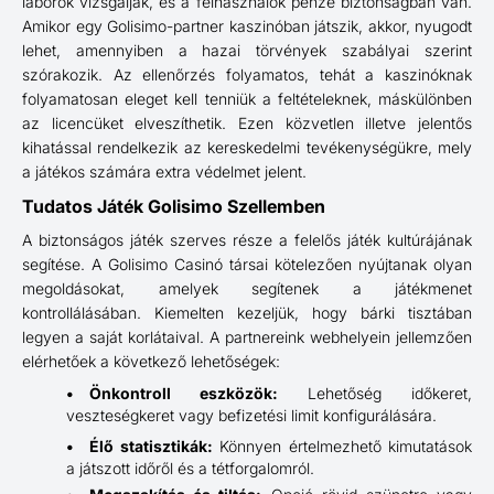
laborok vizsgálják, és a felhasználók pénze biztonságban van.
Amikor egy Golisimo-partner kaszinóban játszik, akkor, nyugodt
lehet, amennyiben a hazai törvények szabályai szerint
szórakozik. Az ellenőrzés folyamatos, tehát a kaszinóknak
folyamatosan eleget kell tenniük a feltételeknek, máskülönben
az licencüket elveszíthetik. Ezen közvetlen illetve jelentős
kihatással rendelkezik az kereskedelmi tevékenységükre, mely
a játékos számára extra védelmet jelent.
Tudatos Játék Golisimo Szellemben
A biztonságos játék szerves része a felelős játék kultúrájának
segítése. A Golisimo Casinó társai kötelezően nyújtanak olyan
megoldásokat, amelyek segítenek a játékmenet
kontrollálásában. Kiemelten kezeljük, hogy bárki tisztában
legyen a saját korlátaival. A partnereink webhelyein jellemzően
elérhetőek a következő lehetőségek:
Önkontroll eszközök:
Lehetőség időkeret,
veszteségkeret vagy befizetési limit konfigurálására.
Élő statisztikák:
Könnyen értelmezhető kimutatások
a játszott időről és a tétforgalomról.