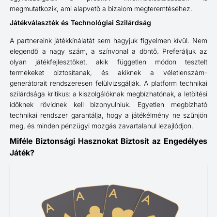
megmutatkozik, ami alapvető a bizalom megteremtéséhez.
Játékválaszték és Technológiai Szilárdság
A partnereink játékkínálatát sem hagyjuk figyelmen kívül. Nem
elegendő a nagy szám, a színvonal a döntő. Preferáljuk az
olyan játékfejlesztőket, akik független módon tesztelt
termékeket biztosítanak, és akiknek a véletlenszám-
generátorait rendszeresen felülvizsgálják. A platform technikai
szilárdsága kritikus: a kiszolgálóknak megbízhatónak, a letöltési
időknek rövidnek kell bizonyulniuk. Egyetlen megbízható
technikai rendszer garantálja, hogy a játékélmény ne szűnjön
meg, és minden pénzügyi mozgás zavartalanul lezajlódjon.
Miféle Biztonsági Hasznokat Biztosít az Engedélyes
Játék?