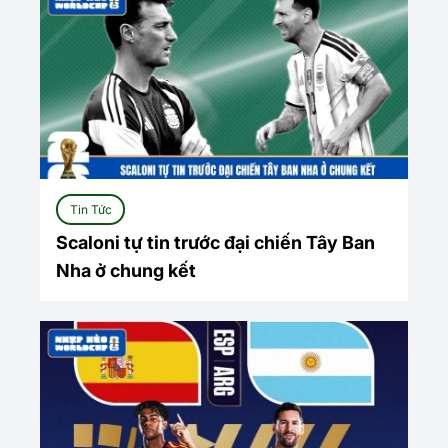
Tin Tức
Scaloni tự tin trước đại chiến Tây Ban
Nha ở chung kết