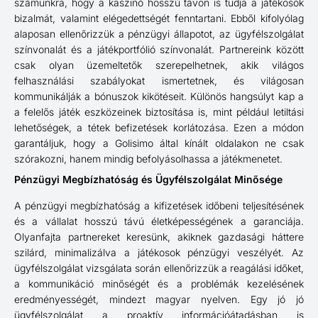
számunkra, hogy a kaszinó hosszú távon is tudja a játékosok
bizalmát, valamint elégedettségét fenntartani. Ebből kifolyólag
alaposan ellenőrizzük a pénzügyi állapotot, az ügyfélszolgálat
színvonalát és a játékportfólió színvonalát. Partnereink között
csak olyan üzemeltetők szerepelhetnek, akik világos
felhasználási szabályokat ismertetnek, és világosan
kommunikálják a bónuszok kikötéseit. Különös hangsúlyt kap a
a felelős játék eszközeinek biztosítása is, mint például letiltási
lehetőségek, a tétek befizetések korlátozása. Ezen a módon
garantáljuk, hogy a Golisimo által kínált oldalakon ne csak
szórakozni, hanem mindig befolyásolhassa a játékmenetet.
Pénzügyi Megbízhatóság és Ügyfélszolgálat Minősége
A pénzügyi megbízhatóság a kifizetések időbeni teljesítésének
és a vállalat hosszú távú életképességének a garanciája.
Olyanfajta partnereket keresünk, akiknek gazdasági háttere
szilárd, minimalizálva a játékosok pénzügyi veszélyét. Az
ügyfélszolgálat vizsgálata során ellenőrizzük a reagálási időket,
a kommunikáció minőségét és a problémák kezelésének
eredményességét, mindezt magyar nyelven. Egy jó jó
ügyfélszolgálat a proaktív információátadásban is