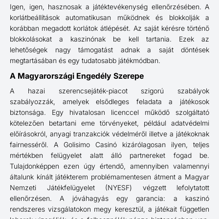
Igen, igen, hasznosak a játéktevékenység ellenőrzésében. A
korlátbeállítások automatikusan működnek és blokkolják a
korábban megadott korlátok átlépését. Az saját kérésre történő
blokkolásokat a kaszinónak be kell tartania. Ezek az
lehetőségek nagy támogatást adnak a saját döntések
megtartásában és egy tudatosabb játékmódban.
A Magyarországi Engedély Szerepe
A hazai szerencsejáték-piacot szigorú szabályok
szabályozzák, amelyek elsődleges feladata a játékosok
biztonsága. Egy hivatalosan licenccel működő szolgáltató
kötelezően betartani eme törvényeket, például adatvédelmi
előírásokról, anyagi tranzakciók védelméről illetve a játékoknak
fairnesséről. A Golisimo Casinó kizárólagosan ilyen, teljes
mértékben felügyelet alatt álló partnereket fogad be.
Tulajdonképpen ezen úgy értendő, amennyiben valamennyi
általunk kínált játékterem problémamentesen átment a Magyar
Nemzeti Játékfelügyelet (NYESF) végzett lefolytatott
ellenőrzésen. A jóváhagyás egy garancia: a kaszinó
rendszeres vizsgálatokon megy keresztül, a játékait független