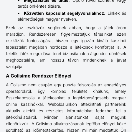
Megszakítás és tiltás:
Opció rövid szünetre vagy
tartós önkéntes tiltásra.
Közvetlen kapcsolat segélyvonalakhoz:
Linkek és
elérhetőségek magyar nyelven.
Ezek az eszközök segítenek abban, hogy a játék öröm
maradjon. Rendszeresen figyelmeztetjük társainkat ezen
eszközök fontosságára, hiszen egy igazán kiváló kaszinói
tapasztalat magában hordozza a játékosok komfortját is. A
felelős játék megoldásai teret biztosítanak a átgondolt döntések
meghozatalára, ami hosszú távon mindenkinek a javát
szolgálja.
A Golisimo Rendszer Előnyei
A Golisimo nem csupán egy puszta felsorolás az engedélyes
operátorokról. Egy komplex felületet kínálunk, amely
összekapcsolja a játékosokat a legbiztonságosabb magyar
online kaszinókkal. Weboldalunkon áttekintheti partnereink
aktuális akcióit és részletes információkat fedezhet fel a
játékkínálatukról. Minden ajánlatunkat saját magunk
ellenőrizzük. A Golisimo alkalmazásának legfőbb előnyei közé
sorolható az időmegtakarítás, hiszen mi már megtettük Ön