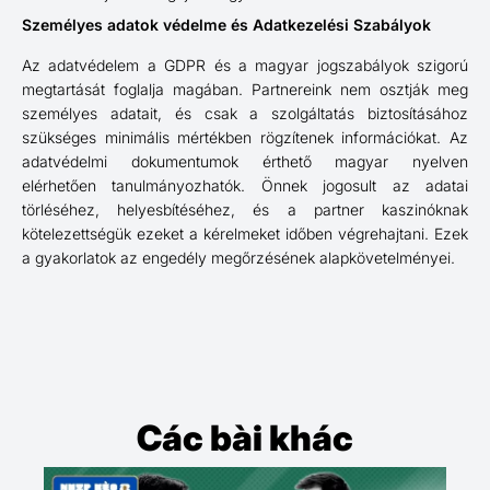
Személyes adatok védelme és Adatkezelési Szabályok
Az adatvédelem a GDPR és a magyar jogszabályok szigorú
megtartását foglalja magában. Partnereink nem osztják meg
személyes adatait, és csak a szolgáltatás biztosításához
szükséges minimális mértékben rögzítenek információkat. Az
adatvédelmi dokumentumok érthető magyar nyelven
elérhetően tanulmányozhatók. Önnek jogosult az adatai
törléséhez, helyesbítéséhez, és a partner kaszinóknak
kötelezettségük ezeket a kérelmeket időben végrehajtani. Ezek
a gyakorlatok az engedély megőrzésének alapkövetelményei.
Các bài khác