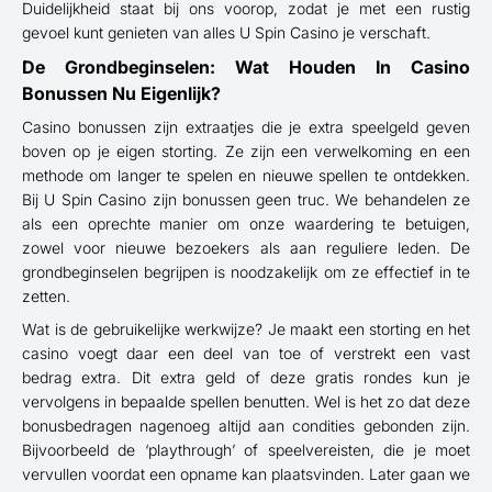
Duidelijkheid staat bij ons voorop, zodat je met een rustig
gevoel kunt genieten van alles U Spin Casino je verschaft.
De Grondbeginselen: Wat Houden In Casino
Bonussen Nu Eigenlijk?
Casino bonussen zijn extraatjes die je extra speelgeld geven
boven op je eigen storting. Ze zijn een verwelkoming en een
methode om langer te spelen en nieuwe spellen te ontdekken.
Bij U Spin Casino zijn bonussen geen truc. We behandelen ze
als een oprechte manier om onze waardering te betuigen,
zowel voor nieuwe bezoekers als aan reguliere leden. De
grondbeginselen begrijpen is noodzakelijk om ze effectief in te
zetten.
Wat is de gebruikelijke werkwijze? Je maakt een storting en het
casino voegt daar een deel van toe of verstrekt een vast
bedrag extra. Dit extra geld of deze gratis rondes kun je
vervolgens in bepaalde spellen benutten. Wel is het zo dat deze
bonusbedragen nagenoeg altijd aan condities gebonden zijn.
Bijvoorbeeld de ‘playthrough’ of speelvereisten, die je moet
vervullen voordat een opname kan plaatsvinden. Later gaan we