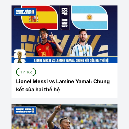
Tin Tức
Lionel Messi vs Lamine Yamal: Chung
kết của hai thế hệ