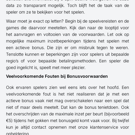
data zo transparant mogelijk. Toch blijft het de taak van de
speler om ze te bekijken voor het spelen.
Waar moet je exact op letten? Begin bij de speelvereisten en de
games die daarvoor meetellen. Kijk dan naar de looptijd voor
het aanvragen en voltooien van de voorwaarden. Let ook op
mogelijke maximum inzetbeperkingen tijdens het spelen met
een actieve bonus. Die zijn er om misbruik tegen te weren.
Tenslotte kunnen er beperkingen zijn voor spelers uit bepaalde
regio’s of voor bepaalde betalingsmethoden. Een speler die
goed ingelicht is, speelt met meer plezier.
Veelvoorkomende Fouten bij Bonusvoorwaarden
Ook ervaren spelers zien wel eens iets over het hoofd. Een
veelvoorkomende fout is het niet realiseren dat je met een
actieve bonus vaak niet mag overschakelen naar een spel dat
niet of maar deels meetelt. Dat kan de bonus tenietdoen. Ook
het overschrijden van de maximale inzet per beurt (bijvoorbeeld
€5) tijdens het gokken met bonusgeld komt vaak voor. Bij twijfel
kun je altijd contact opnemen met onze klantenservice voor
opheldering.