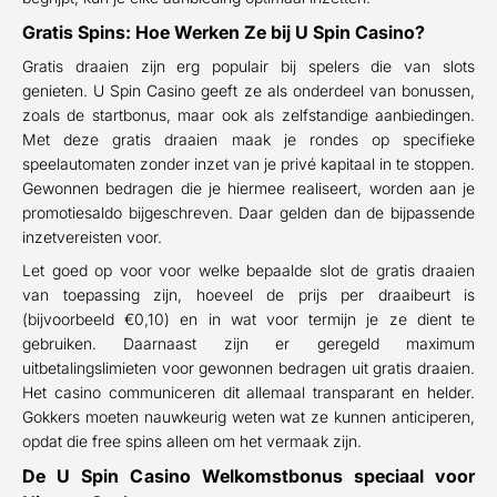
Gratis Spins: Hoe Werken Ze bij U Spin Casino?
Gratis draaien zijn erg populair bij spelers die van slots
genieten. U Spin Casino geeft ze als onderdeel van bonussen,
zoals de startbonus, maar ook als zelfstandige aanbiedingen.
Met deze gratis draaien maak je rondes op specifieke
speelautomaten zonder inzet van je privé kapitaal in te stoppen.
Gewonnen bedragen die je hiermee realiseert, worden aan je
promotiesaldo bijgeschreven. Daar gelden dan de bijpassende
inzetvereisten voor.
Let goed op voor voor welke bepaalde slot de gratis draaien
van toepassing zijn, hoeveel de prijs per draaibeurt is
(bijvoorbeeld €0,10) en in wat voor termijn je ze dient te
gebruiken. Daarnaast zijn er geregeld maximum
uitbetalingslimieten voor gewonnen bedragen uit gratis draaien.
Het casino communiceren dit allemaal transparant en helder.
Gokkers moeten nauwkeurig weten wat ze kunnen anticiperen,
opdat die free spins alleen om het vermaak zijn.
De U Spin Casino Welkomstbonus speciaal voor