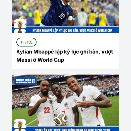
Tin Tức
Kylian Mbappé lập kỷ lục ghi bàn, vượt
Messi ở World Cup