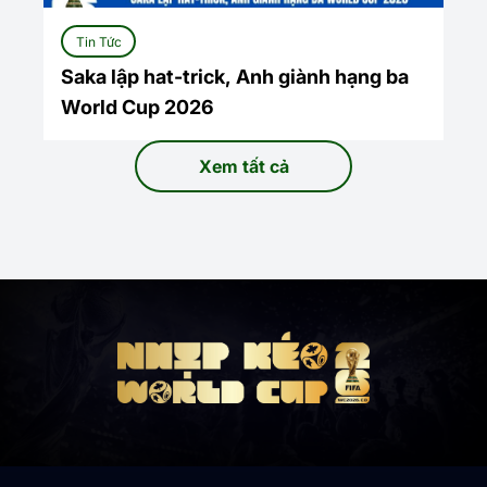
Tin Tức
Saka lập hat-trick, Anh giành hạng ba
World Cup 2026
Xem tất cả