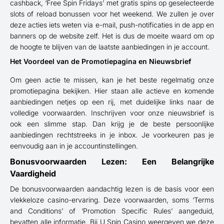
cashback, ‘Free Spin Fridays’ met gratis spins op geselecteerde
slots of reload bonussen voor het weekend. We zullen je over
deze acties iets weten via e-mail, push-notificaties in de app en
banners op de website zelf. Het is dus de moeite waard om op
de hoogte te blijven van de laatste aanbiedingen in je account.
Het Voordeel van de Promotiepagina en Nieuwsbrief
Om geen actie te missen, kan je het beste regelmatig onze
promotiepagina bekijken. Hier staan alle actieve en komende
aanbiedingen netjes op een rij, met duidelijke links naar de
volledige voorwaarden. Inschrijven voor onze nieuwsbrief is
ook een slimme stap. Dan krijg je de beste persoonlijke
aanbiedingen rechtstreeks in je inbox. Je voorkeuren pas je
eenvoudig aan in je accountinstellingen.
Bonusvoorwaarden Lezen: Een Belangrijke
Vaardigheid
De bonusvoorwaarden aandachtig lezen is de basis voor een
vlekkeloze casino-ervaring. Deze voorwaarden, soms ‘Terms
and Conditions’ of ‘Promotion Specific Rules’ aangeduid,
bevatten alle informatie. Bij U Spin Casino weergeven we deze