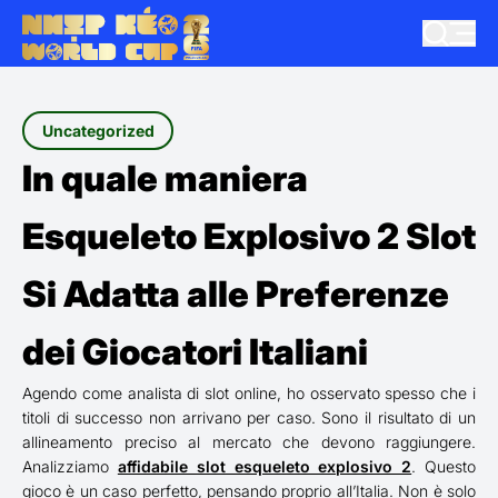
Uncategorized
In quale maniera
Esqueleto Explosivo 2 Slot
Si Adatta alle Preferenze
dei Giocatori Italiani
Agendo come analista di slot online, ho osservato spesso che i
titoli di successo non arrivano per caso. Sono il risultato di un
allineamento preciso al mercato che devono raggiungere.
Analizziamo
affidabile slot esqueleto explosivo 2
. Questo
gioco è un caso perfetto, pensando proprio all’Italia. Non è solo