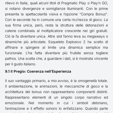
rilievo in Italia, quali alcuni titoli di Pragmatic Play o Play’n GO,
si notano divergenze e somiglianze illuminanti. Con le prime
presenta la spettacolarità visiva e l’opzione “Compra Bonus”.
Con le seconde ha in comune una certa ricchezza di gioco. La
sua firma unica, però, resta la struttura delle detonazioni e
catene combinata al moltiplicatore crescente nei giri gratuiti.
Ciò la fa diventare unica. Altre slot fanno leva su megaways o
dinamiche più articolate. Esqueleto Explosivo 2 ha scelto di
affinare e spingere al limite una dinamica semplice ma
funzionale. L’ha fatta diventare più fruibile senza togliere
pathos. Una scelta che, a guardare i dati, si è mostrata vincente
per il gusto italiano.
9.1 Il Pregio: Coerenza nell’Esperienza
Il suo vantaggio primario, a mio avviso, è la omogeneità totale.
Il ambientazione, le animazioni, le meccaniche di gioco e la
architettura del bonus non rappresentano componenti distinti.
Rappresentano elementi di un singolo corpo narrativo ed
emozionale. Nel momento in cui i simboli detonano,
l’animazione e il effetto sonoro lo enfatizzano. Quando parte