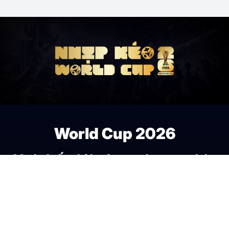
World Cup 2026
Nơi thế giới cùng chung nhịp
đập bóng đá.