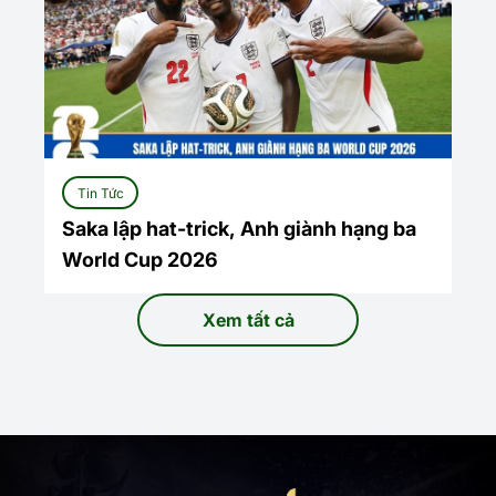
Tin Tức
Saka lập hat-trick, Anh giành hạng ba
World Cup 2026
Xem tất cả