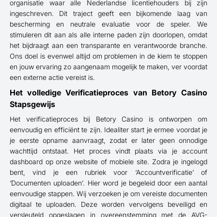
organisatie waar alle Nederlandse licentiehouders bij zijn
ingeschreven. Dit traject geeft een bijkomende laag van
bescherming en neutrale evaluatie voor de speler. We
stimuleren dit aan als alle interne paden zijn doorlopen, omdat
het bijdraagt aan een transparante en verantwoorde branche.
Ons doel is evenwel altijd om problemen in de kiem te stoppen
en jouw ervaring zo aangenaam mogelijk te maken, ver voordat
een externe actie vereist is.
Het volledige Verificatieproces van Betory Casino
Stapsgewijs
Het verificatieproces bij Betory Casino is ontworpen om
eenvoudig en efficiënt te zijn. Idealiter start je ermee voordat je
je eerste opname aanvraagt, zodat er later geen onnodige
wachttijd ontstaat. Het proces vindt plaats via je account
dashboard op onze website of mobiele site. Zodra je ingelogd
bent, vind je een rubriek voor ‘Accountverificatie’ of
‘Documenten uploaden’. Hier word je begeleid door een aantal
eenvoudige stappen. Wij verzoeken je om vereiste documenten
digitaal te uploaden. Deze worden vervolgens beveiligd en
versleuteld opgeslagen in overeenstemming met de AVG-