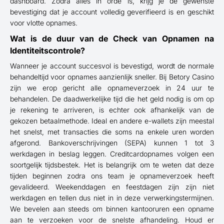
dashboard. Zodra alles in orde is, krijg je de gewenste
bevestiging dat je account volledig geverifieerd is en geschikt
voor vlotte opnames.
Wat is de duur van de Check van Opnamen na
Identiteitscontrole?
Wanneer je account succesvol is bevestigd, wordt de normale
behandeltijd voor opnames aanzienlijk sneller. Bij Betory Casino
zijn we erop gericht alle opnameverzoek in 24 uur te
behandelen. De daadwerkelijke tijd die het geld nodig is om op
je rekening te arriveren, is echter ook afhankelijk van de
gekozen betaalmethode. Ideal en andere e-wallets zijn meestal
het snelst, met transacties die soms na enkele uren worden
afgerond. Bankoverschrijvingen (SEPA) kunnen 1 tot 3
werkdagen in beslag leggen. Creditcardopnames volgen een
soortgelijk tijdsbestek. Het is belangrijk om te weten dat deze
tijden beginnen zodra ons team je opnameverzoek heeft
gevalideerd. Weekenddagen en feestdagen zijn zijn niet
werkdagen en tellen dus niet in in deze verwerkingstermijnen.
We bevelen aan steeds om binnen kantooruren een opname
aan te verzoeken voor de snelste afhandeling. Houd er