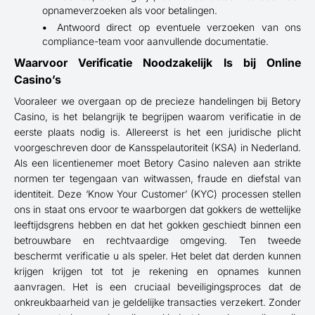
opnameverzoeken als voor betalingen.
Antwoord direct op eventuele verzoeken van ons
compliance-team voor aanvullende documentatie.
Waarvoor Verificatie Noodzakelijk Is bij Online
Casino’s
Vooraleer we overgaan op de precieze handelingen bij Betory
Casino, is het belangrijk te begrijpen waarom verificatie in de
eerste plaats nodig is. Allereerst is het een juridische plicht
voorgeschreven door de Kansspelautoriteit (KSA) in Nederland.
Als een licentienemer moet Betory Casino naleven aan strikte
normen ter tegengaan van witwassen, fraude en diefstal van
identiteit. Deze ‘Know Your Customer’ (KYC) processen stellen
ons in staat ons ervoor te waarborgen dat gokkers de wettelijke
leeftijdsgrens hebben en dat het gokken geschiedt binnen een
betrouwbare en rechtvaardige omgeving. Ten tweede
beschermt verificatie u als speler. Het belet dat derden kunnen
krijgen krijgen tot tot je rekening en opnames kunnen
aanvragen. Het is een cruciaal beveiligingsproces dat de
onkreukbaarheid van je geldelijke transacties verzekert. Zonder