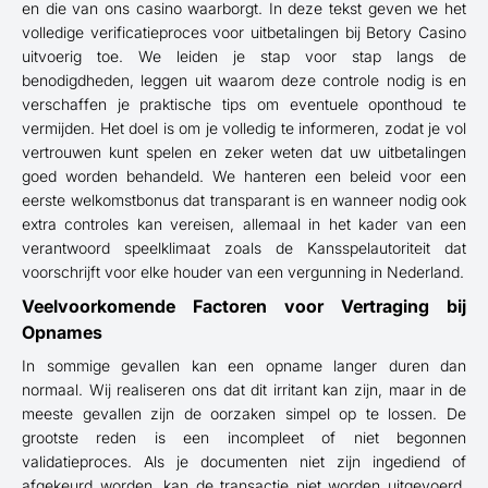
en die van ons casino waarborgt. In deze tekst geven we het
volledige verificatieproces voor uitbetalingen bij Betory Casino
uitvoerig toe. We leiden je stap voor stap langs de
benodigdheden, leggen uit waarom deze controle nodig is en
verschaffen je praktische tips om eventuele oponthoud te
vermijden. Het doel is om je volledig te informeren, zodat je vol
vertrouwen kunt spelen en zeker weten dat uw uitbetalingen
goed worden behandeld. We hanteren een beleid voor een
eerste welkomstbonus dat transparant is en wanneer nodig ook
extra controles kan vereisen, allemaal in het kader van een
verantwoord speelklimaat zoals de Kansspelautoriteit dat
voorschrijft voor elke houder van een vergunning in Nederland.
Veelvoorkomende Factoren voor Vertraging bij
Opnames
In sommige gevallen kan een opname langer duren dan
normaal. Wij realiseren ons dat dit irritant kan zijn, maar in de
meeste gevallen zijn de oorzaken simpel op te lossen. De
grootste reden is een incompleet of niet begonnen
validatieproces. Als je documenten niet zijn ingediend of
afgekeurd worden, kan de transactie niet worden uitgevoerd.