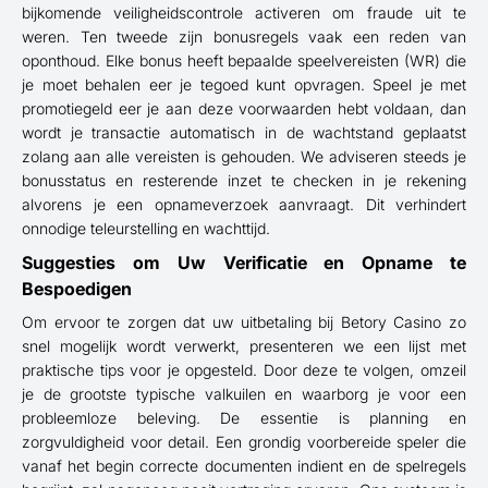
bijkomende veiligheidscontrole activeren om fraude uit te
weren. Ten tweede zijn bonusregels vaak een reden van
oponthoud. Elke bonus heeft bepaalde speelvereisten (WR) die
je moet behalen eer je tegoed kunt opvragen. Speel je met
promotiegeld eer je aan deze voorwaarden hebt voldaan, dan
wordt je transactie automatisch in de wachtstand geplaatst
zolang aan alle vereisten is gehouden. We adviseren steeds je
bonusstatus en resterende inzet te checken in je rekening
alvorens je een opnameverzoek aanvraagt. Dit verhindert
onnodige teleurstelling en wachttijd.
Suggesties om Uw Verificatie en Opname te
Bespoedigen
Om ervoor te zorgen dat uw uitbetaling bij Betory Casino zo
snel mogelijk wordt verwerkt, presenteren we een lijst met
praktische tips voor je opgesteld. Door deze te volgen, omzeil
je de grootste typische valkuilen en waarborg je voor een
probleemloze beleving. De essentie is planning en
zorgvuldigheid voor detail. Een grondig voorbereide speler die
vanaf het begin correcte documenten indient en de spelregels