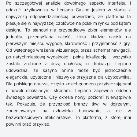
Po szczegółowej analizie dowolnego aspektu interfejsu i
odczuć użytkownika w Legiano Casino jestem w stanie z
najwyższą odpowiedzialnością powiedzieć, że platforma ta
plasuje się w najwyższej czołówce na polskim rynku pod kątem
designu. To stanowi nie przypadkowy zbiór elementów, ale
jednolita, przemyślana całość, która kładzie nacisk na
pierwszym miejscu wygodę, klarowność i przyjemność z gry.
Od wstępnego wrażenia wizualnego, przez schemat nawigacji,
po natychmiastową wydajność i pełną lokalizację – wszystko
zostało zrobione z dużą dbałością o drobiazgi. Legiano
udowadnia, że kasyno online może być jednocześnie
eleganckie, użyteczne i niezwykle przyjazne dla użytkownika.
Dla polskiego gracza, często zniechęconego przytłaczającymi
i powoli działającymi stronami, Legiano zapewnia oddech
świeżego powietrza. Czy określa nowy poziom? Niewątpliwie
tak. Pokazuje, że przyszłość branży tkwi w dojrzałym,
zorientowanym na człowieka budowaniu, a nie w
bezwartościowym efekciarstwie. To platforma, z której inni
powinni brać przykład.