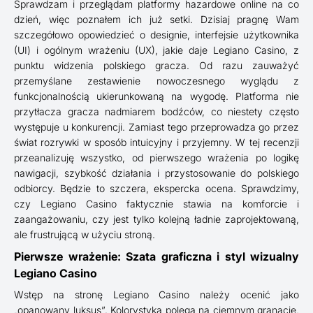
Sprawdzam i przeglądam platformy hazardowe online na co
dzień, więc poznałem ich już setki. Dzisiaj pragnę Wam
szczegółowo opowiedzieć o designie, interfejsie użytkownika
(UI) i ogólnym wrażeniu (UX), jakie daje Legiano Casino, z
punktu widzenia polskiego gracza. Od razu zauważyć
przemyślane zestawienie nowoczesnego wyglądu z
funkcjonalnością ukierunkowaną na wygodę. Platforma nie
przytłacza gracza nadmiarem bodźców, co niestety często
występuje u konkurencji. Zamiast tego przeprowadza go przez
świat rozrywki w sposób intuicyjny i przyjemny. W tej recenzji
przeanalizuję wszystko, od pierwszego wrażenia po logikę
nawigacji, szybkość działania i przystosowanie do polskiego
odbiorcy. Będzie to szczera, ekspercka ocena. Sprawdzimy,
czy Legiano Casino faktycznie stawia na komforcie i
zaangażowaniu, czy jest tylko kolejną ładnie zaprojektowaną,
ale frustrującą w użyciu stroną.
Pierwsze wrażenie: Szata graficzna i styl wizualny
Legiano Casino
Wstęp na stronę Legiano Casino należy ocenić jako
„opanowany luksus”. Kolorystyka polega na ciemnym granacie,