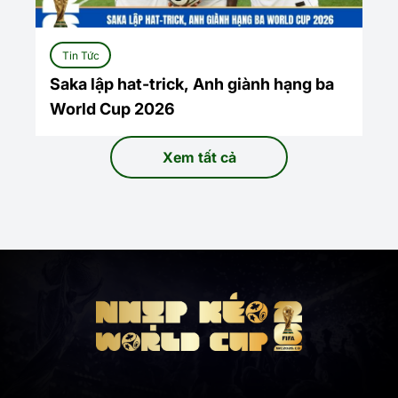
Tin Tức
Saka lập hat-trick, Anh giành hạng ba
World Cup 2026
Xem tất cả