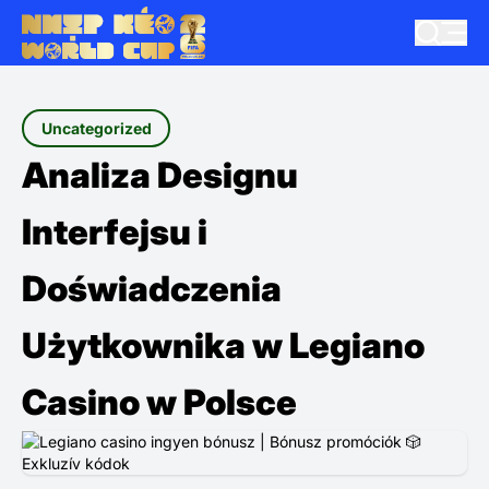
Uncategorized
Analiza Designu
Interfejsu i
Doświadczenia
Użytkownika w Legiano
Casino w Polsce