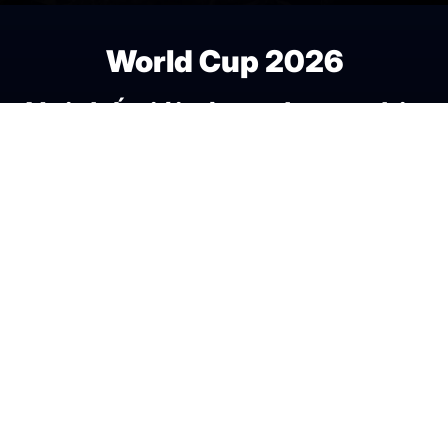
World Cup 2026
Nơi thế giới cùng chung nhịp
đập bóng đá.
Fan Zone
Theo nhịp kèo World
Cup
Media
Bảng xếp hạng
Đội tuyển
Tin tức