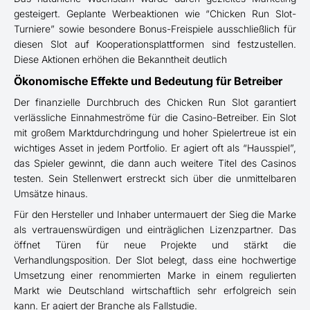
gesteigert. Geplante Werbeaktionen wie “Chicken Run Slot-
Turniere” sowie besondere Bonus-Freispiele ausschließlich für
diesen Slot auf Kooperationsplattformen sind festzustellen.
Diese Aktionen erhöhen die Bekanntheit deutlich
Ökonomische Effekte und Bedeutung für Betreiber
Der finanzielle Durchbruch des Chicken Run Slot garantiert
verlässliche Einnahmeströme für die Casino-Betreiber. Ein Slot
mit großem Marktdurchdringung und hoher Spielertreue ist ein
wichtiges Asset in jedem Portfolio. Er agiert oft als “Hausspiel”,
das Spieler gewinnt, die dann auch weitere Titel des Casinos
testen. Sein Stellenwert erstreckt sich über die unmittelbaren
Umsätze hinaus.
Für den Hersteller und Inhaber untermauert der Sieg die Marke
als vertrauenswürdigen und einträglichen Lizenzpartner. Das
öffnet Türen für neue Projekte und stärkt die
Verhandlungsposition. Der Slot belegt, dass eine hochwertige
Umsetzung einer renommierten Marke in einem regulierten
Markt wie Deutschland wirtschaftlich sehr erfolgreich sein
kann. Er agiert der Branche als Fallstudie.