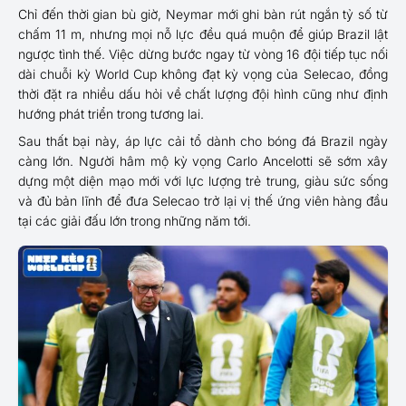
Chỉ đến thời gian bù giờ, Neymar mới ghi bàn rút ngắn tỷ số từ
chấm 11 m, nhưng mọi nỗ lực đều quá muộn để giúp Brazil lật
ngược tình thế. Việc dừng bước ngay từ vòng 16 đội tiếp tục nối
dài chuỗi kỳ World Cup không đạt kỳ vọng của Selecao, đồng
thời đặt ra nhiều dấu hỏi về chất lượng đội hình cũng như định
hướng phát triển trong tương lai.
Sau thất bại này, áp lực cải tổ dành cho bóng đá Brazil ngày
càng lớn. Người hâm mộ kỳ vọng Carlo Ancelotti sẽ sớm xây
dựng một diện mạo mới với lực lượng trẻ trung, giàu sức sống
và đủ bản lĩnh để đưa Selecao trở lại vị thế ứng viên hàng đầu
tại các giải đấu lớn trong những năm tới.