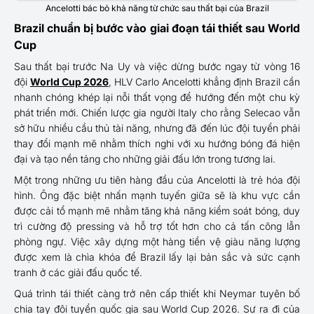
Ancelotti bác bỏ khả năng từ chức sau thất bại của Brazil
Brazil chuẩn bị bước vào giai đoạn tái thiết sau World
Cup
Sau thất bại trước Na Uy và việc dừng bước ngay từ vòng 16
đội
World Cup 2026
, HLV Carlo Ancelotti khẳng định Brazil cần
nhanh chóng khép lại nỗi thất vọng để hướng đến một chu kỳ
phát triển mới. Chiến lược gia người Italy cho rằng Selecao vẫn
sở hữu nhiều cầu thủ tài năng, nhưng đã đến lúc đội tuyển phải
thay đổi mạnh mẽ nhằm thích nghi với xu hướng bóng đá hiện
đại và tạo nền tảng cho những giải đấu lớn trong tương lai.
Một trong những ưu tiên hàng đầu của Ancelotti là trẻ hóa đội
hình. Ông đặc biệt nhấn mạnh tuyến giữa sẽ là khu vực cần
được cải tổ mạnh mẽ nhằm tăng khả năng kiểm soát bóng, duy
trì cường độ pressing và hỗ trợ tốt hơn cho cả tấn công lẫn
phòng ngự. Việc xây dựng một hàng tiền vệ giàu năng lượng
được xem là chìa khóa để Brazil lấy lại bản sắc và sức cạnh
tranh ở các giải đấu quốc tế.
Quá trình tái thiết càng trở nên cấp thiết khi Neymar tuyên bố
chia tay đội tuyển quốc gia sau World Cup 2026. Sự ra đi của