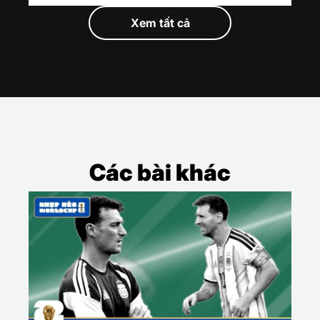
Xem tất cả
Các bài khác