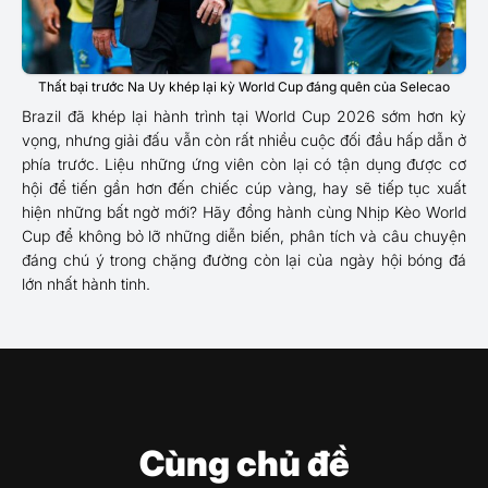
Thất bại trước Na Uy khép lại kỳ World Cup đáng quên của Selecao
Brazil đã khép lại hành trình tại World Cup 2026 sớm hơn kỳ
vọng, nhưng giải đấu vẫn còn rất nhiều cuộc đối đầu hấp dẫn ở
phía trước. Liệu những ứng viên còn lại có tận dụng được cơ
hội để tiến gần hơn đến chiếc cúp vàng, hay sẽ tiếp tục xuất
hiện những bất ngờ mới? Hãy đồng hành cùng Nhịp Kèo World
Cup để không bỏ lỡ những diễn biến, phân tích và câu chuyện
đáng chú ý trong chặng đường còn lại của ngày hội bóng đá
lớn nhất hành tinh.
Cùng chủ đề