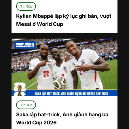
Tin Tức
Kylian Mbappé lập kỷ lục ghi bàn, vượt
Messi ở World Cup
Tin Tức
Saka lập hat-trick, Anh giành hạng ba
World Cup 2026