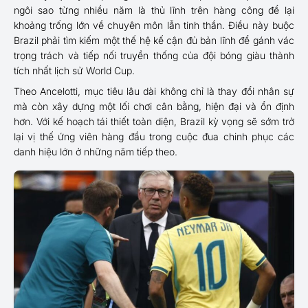
ngôi sao từng nhiều năm là thủ lĩnh trên hàng công để lại
khoảng trống lớn về chuyên môn lẫn tinh thần. Điều này buộc
Brazil phải tìm kiếm một thế hệ kế cận đủ bản lĩnh để gánh vác
trọng trách và tiếp nối truyền thống của đội bóng giàu thành
tích nhất lịch sử World Cup.
Theo Ancelotti, mục tiêu lâu dài không chỉ là thay đổi nhân sự
mà còn xây dựng một lối chơi cân bằng, hiện đại và ổn định
hơn. Với kế hoạch tái thiết toàn diện, Brazil kỳ vọng sẽ sớm trở
lại vị thế ứng viên hàng đầu trong cuộc đua chinh phục các
danh hiệu lớn ở những năm tiếp theo.