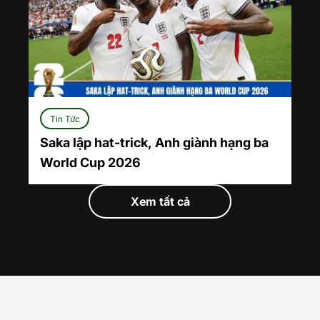
Tin Tức
Saka lập hat-trick, Anh giành hạng ba
World Cup 2026
Xem tất cả