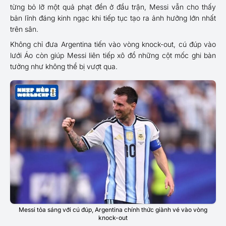
từng bỏ lỡ một quả phạt đền ở đầu trận, Messi vẫn cho thấy
bản lĩnh đáng kinh ngạc khi tiếp tục tạo ra ảnh hưởng lớn nhất
trên sân.
Không chỉ đưa Argentina tiến vào vòng knock-out, cú đúp vào
lưới Áo còn giúp Messi liên tiếp xô đổ những cột mốc ghi bàn
tưởng như không thể bị vượt qua.
Messi tỏa sáng với cú đúp, Argentina chính thức giành vé vào vòng
knock-out