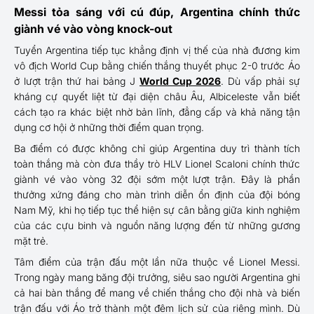
Messi tỏa sáng với cú đúp, Argentina chính thức
giành vé vào vòng knock-out
Tuyển Argentina tiếp tục khẳng định vị thế của nhà đương kim
vô địch World Cup bằng chiến thắng thuyết phục 2-0 trước Áo
ở lượt trận thứ hai bảng J
World Cup 2026
. Dù vấp phải sự
kháng cự quyết liệt từ đại diện châu Âu, Albiceleste vẫn biết
cách tạo ra khác biệt nhờ bản lĩnh, đẳng cấp và khả năng tận
dụng cơ hội ở những thời điểm quan trọng.
Ba điểm có được không chỉ giúp Argentina duy trì thành tích
toàn thắng mà còn đưa thầy trò HLV Lionel Scaloni chính thức
giành vé vào vòng 32 đội sớm một lượt trận. Đây là phần
thưởng xứng đáng cho màn trình diễn ổn định của đội bóng
Nam Mỹ, khi họ tiếp tục thể hiện sự cân bằng giữa kinh nghiệm
của các cựu binh và nguồn năng lượng đến từ những gương
mặt trẻ.
Tâm điểm của trận đấu một lần nữa thuộc về Lionel Messi.
Trong ngày mang băng đội trưởng, siêu sao người Argentina ghi
cả hai bàn thắng để mang về chiến thắng cho đội nhà và biến
trận đấu với Áo trở thành một đêm lịch sử của riêng mình. Dù