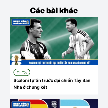
Các bài khác
Tin Tức
Scaloni tự tin trước đại chiến Tây Ban
Nha ở chung kết