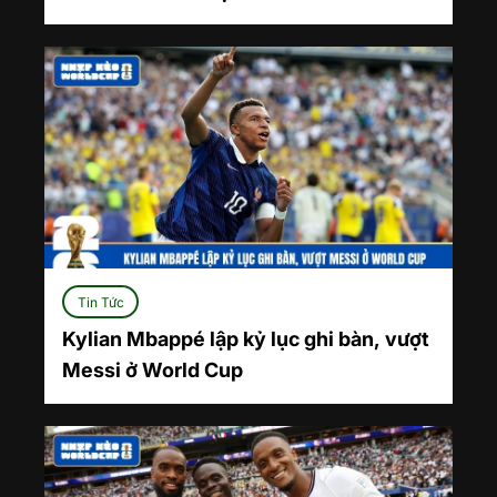
Tin Tức
Kylian Mbappé lập kỷ lục ghi bàn, vượt
Messi ở World Cup