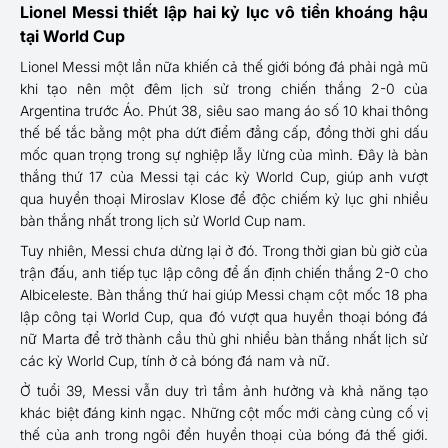
Lionel Messi thiết lập hai kỷ lục vô tiền khoáng hậu
tại World Cup
Lionel Messi một lần nữa khiến cả thế giới bóng đá phải ngả mũ
khi tạo nên một đêm lịch sử trong chiến thắng 2-0 của
Argentina trước Áo. Phút 38, siêu sao mang áo số 10 khai thông
thế bế tắc bằng một pha dứt điểm đẳng cấp, đồng thời ghi dấu
mốc quan trọng trong sự nghiệp lẫy lừng của mình. Đây là bàn
thắng thứ 17 của Messi tại các kỳ World Cup, giúp anh vượt
qua huyền thoại Miroslav Klose để độc chiếm kỷ lục ghi nhiều
bàn thắng nhất trong lịch sử World Cup nam.
Tuy nhiên, Messi chưa dừng lại ở đó. Trong thời gian bù giờ của
trận đấu, anh tiếp tục lập công để ấn định chiến thắng 2-0 cho
Albiceleste. Bàn thắng thứ hai giúp Messi chạm cột mốc 18 pha
lập công tại World Cup, qua đó vượt qua huyền thoại bóng đá
nữ Marta để trở thành cầu thủ ghi nhiều bàn thắng nhất lịch sử
các kỳ World Cup, tính ở cả bóng đá nam và nữ.
Ở tuổi 39, Messi vẫn duy trì tầm ảnh hưởng và khả năng tạo
khác biệt đáng kinh ngạc. Những cột mốc mới càng củng cố vị
thế của anh trong ngôi đền huyền thoại của bóng đá thế giới.