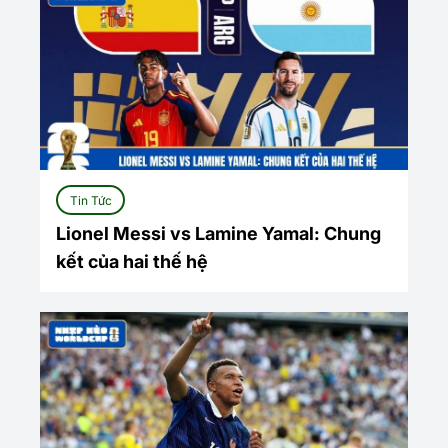
Tin Tức
Lionel Messi vs Lamine Yamal: Chung
kết của hai thế hệ