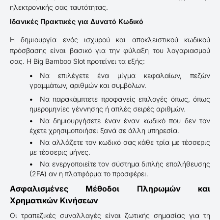
ηλεκτρονικής σας ταυτότητας.
Ιδανικές Πρακτικές για Δυνατό Κωδικό
Η δημιουργία ενός ισχυρού και αποκλειστικού κωδικού
πρόσβασης είναι βασικό για την φύλαξη του λογαριασμού
σας. Η Big Bamboo Slot προτείνει τα εξής:
Να επιλέγετε ένα μίγμα κεφαλαίων, πεζών
γραμμάτων, αριθμών και συμβόλων.
Να παρακάμπτετε προφανείς επιλογές όπως, όπως
ημερομηνίες γέννησης ή απλές σειρές αριθμών.
Να δημιουργήσετε έναν έναν κωδικό που δεν τον
έχετε χρησιμοποιήσει ξανά σε άλλη υπηρεσία.
Να αλλάζετε τον κωδικό σας κάθε τρία με τέσσερις
με τέσσερις μήνες.
Να ενεργοποιείτε τον σύστημα διπλής επαλήθευσης
(2FA) αν η πλατφόρμα το προσφέρει.
Ασφαλισμένες Μέθοδοι Πληρωμών και
Χρηματικών Κινήσεων
Οι τραπεζικές συναλλαγές είναι ζωτικής σημασίας για τη