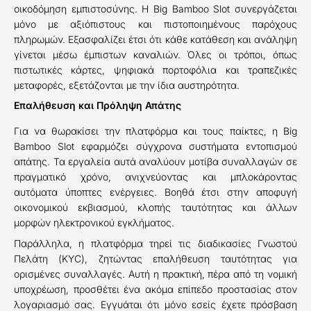
οικοδόμηση εμπιστοσύνης. Η Big Bamboo Slot συνεργάζεται
μόνο με αξιόπιστους και πιστοποιημένους παρόχους
πληρωμών. Εξασφαλίζει έτσι ότι κάθε κατάθεση και ανάληψη
γίνεται μέσω έμπιστων καναλιών. Όλες οι τρόποι, όπως
πιστωτικές κάρτες, ψηφιακά πορτοφόλια και τραπεζικές
μεταφορές, εξετάζονται με την ίδια αυστηρότητα.
Επαλήθευση και Πρόληψη Απάτης
Για να θωρακίσει την πλατφόρμα και τους παίκτες, η Big
Bamboo Slot εφαρμόζει σύγχρονα συστήματα εντοπισμού
απάτης. Τα εργαλεία αυτά αναλύουν μοτίβα συναλλαγών σε
πραγματικό χρόνο, ανιχνεύοντας και μπλοκάροντας
αυτόματα ύποπτες ενέργειες. Βοηθά έτσι στην αποφυγή
οικονομικού εκβιασμού, κλοπής ταυτότητας και άλλων
μορφών ηλεκτρονικού εγκλήματος.
Παράλληλα, η πλατφόρμα τηρεί τις διαδικασίες Γνωστού
Πελάτη (KYC), ζητώντας επαλήθευση ταυτότητας για
ορισμένες συναλλαγές. Αυτή η πρακτική, πέρα από τη νομική
υποχρέωση, προσθέτει ένα ακόμα επίπεδο προστασίας στον
λογαριασμό σας. Εγγυάται ότι μόνο εσείς έχετε πρόσβαση