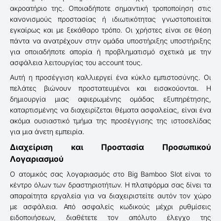
ακροατήριο της. Οποιαδήποτε σημαντική τροποποίηση στις
κανονισμούς προστασίας ή ιδιωτικότητας γνωστοποιείται
εγκαίρως και με ξεκάθαρο τρόπο. Οι χρήστες είναι σε θέση
πάντα να ανατρέχουν στην ομάδα υποστήριξης υποστήριξης
για οποιαδήποτε απορία ή προβληματισμό σχετικά με την
ασφάλεια λειτουργίας του account τους.
Αυτή η προσέγγιση καλλιεργεί ένα κύκλο εμπιστοσύνης. Οι
πελάτες βιώνουν προστατευμένοι και εισακούονται. Η
δημιουργία μιας αφιερωμένης ομάδας εξυπηρέτησης,
καταρτισμένης να διαχειρίζεται θέματα ασφαλείας, είναι ένα
ακόμα ουσιαστικό τμήμα της προσέγγισης της ιστοσελίδας
για μια άνετη εμπειρία.
Διαχείριση και Προστασία Προσωπικού
Λογαριασμού
Ο ατομικός σας λογαριασμός στο Big Bamboo Slot είναι το
κέντρο όλων των δραστηριοτήτων. Η πλατφόρμα σας δίνει τα
απαραίτητα εργαλεία για να διαχειριστείτε αυτόν τον χώρο
με ασφάλεια. Από ασφαλείς κωδικούς μέχρι ρυθμίσεις
ειδοποιήσεων, διαθέτετε τον απόλυτο έλεγχο της