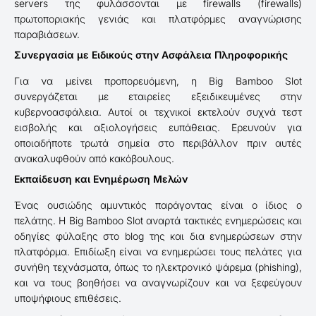
servers της φυλάσσονται με firewalls (firewalls)
πρωτοποριακής γενιάς και πλατφόρμες αναγνώρισης
παραβιάσεων.
Συνεργασία με Ειδικούς στην Ασφάλεια Πληροφορικής
Για να μείνει προπορευόμενη, η Big Bamboo Slot
συνεργάζεται με εταιρείες εξειδικευμένες στην
κυβερνοασφάλεια. Αυτοί οι τεχνικοί εκτελούν συχνά τεστ
εισβολής και αξιολογήσεις ευπάθειας. Ερευνούν για
οποιαδήποτε τρωτά σημεία στο περιβάλλον πριν αυτές
ανακαλυφθούν από κακόβουλους.
Εκπαίδευση και Ενημέρωση Μελών
Ένας ουσιώδης αμυντικός παράγοντας είναι ο ίδιος ο
πελάτης. Η Big Bamboo Slot αναρτά τακτικές ενημερώσεις και
οδηγίες φύλαξης στο blog της και δια ενημερώσεων στην
πλατφόρμα. Επιδίωξη είναι να ενημερώσει τους πελάτες για
συνήθη τεχνάσματα, όπως το ηλεκτρονικό ψάρεμα (phishing),
και να τους βοηθήσει να αναγνωρίζουν και να ξεφεύγουν
υποψήφιους επιθέσεις.