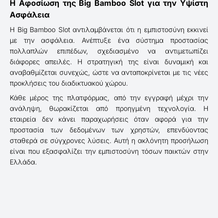
Η Αφοσίωση της Big Bamboo Slot για την Υψίστη
Ασφάλεια
Η Big Bamboo Slot αντιλαμβάνεται ότι η εμπιστοσύνη εκκινεί
με την ασφάλεια. Ανέπτυξε ένα σύστημα προστασίας
πολλαπλών επιπέδων, σχεδιασμένο να αντιμετωπίζει
διάφορες απειλές. Η στρατηγική της είναι δυναμική και
αναβαθμίζεται συνεχώς, ώστε να ανταποκρίνεται με τις νέες
προκλήσεις του διαδικτυακού χώρου.
Κάθε μέρος της πλατφόρμας, από την εγγραφή μέχρι την
ανάληψη, θωρακίζεται από προηγμένη τεχνολογία. Η
εταιρεία δεν κάνει παραχωρήσεις όταν αφορά για την
προστασία των δεδομένων των χρηστών, επενδύοντας
σταθερά σε σύγχρονες λύσεις. Αυτή η ακλόνητη προσήλωση
είναι που εξασφαλίζει την εμπιστοσύνη τόσων παικτών στην
Ελλάδα.