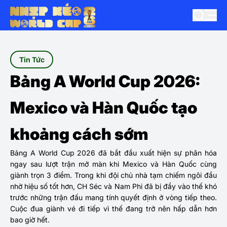
Tin Tức
Bảng A World Cup 2026:
Mexico và Hàn Quốc tạo
khoảng cách sớm
Bảng A World Cup 2026 đã bắt đầu xuất hiện sự phân hóa
ngay sau lượt trận mở màn khi Mexico và Hàn Quốc cùng
giành trọn 3 điểm. Trong khi đội chủ nhà tạm chiếm ngôi đầu
nhờ hiệu số tốt hơn, CH Séc và Nam Phi đã bị đẩy vào thế khó
trước những trận đấu mang tính quyết định ở vòng tiếp theo.
Cuộc đua giành vé đi tiếp vì thế đang trở nên hấp dẫn hơn
bao giờ hết.