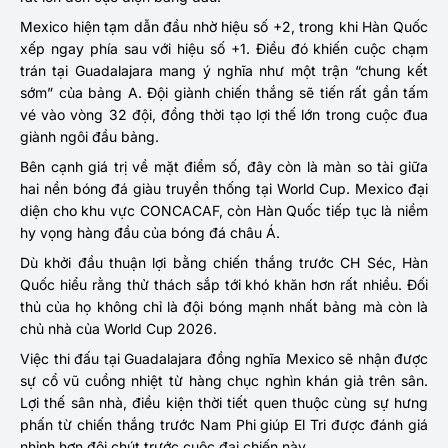
Mexico hiện tạm dẫn đầu nhờ hiệu số +2, trong khi Hàn Quốc
xếp ngay phía sau với hiệu số +1. Điều đó khiến cuộc chạm
trán tại Guadalajara mang ý nghĩa như một trận “chung kết
sớm” của bảng A. Đội giành chiến thắng sẽ tiến rất gần tấm
vé vào vòng 32 đội, đồng thời tạo lợi thế lớn trong cuộc đua
giành ngôi đầu bảng.
Bên cạnh giá trị về mặt điểm số, đây còn là màn so tài giữa
hai nền bóng đá giàu truyền thống tại World Cup. Mexico đại
diện cho khu vực CONCACAF, còn Hàn Quốc tiếp tục là niềm
hy vọng hàng đầu của bóng đá châu Á.
Dù khởi đầu thuận lợi bằng chiến thắng trước CH Séc, Hàn
Quốc hiểu rằng thử thách sắp tới khó khăn hơn rất nhiều. Đối
thủ của họ không chỉ là đội bóng mạnh nhất bảng mà còn là
chủ nhà của World Cup 2026.
Việc thi đấu tại Guadalajara đồng nghĩa Mexico sẽ nhận được
sự cổ vũ cuồng nhiệt từ hàng chục nghìn khán giả trên sân.
Lợi thế sân nhà, điều kiện thời tiết quen thuộc cùng sự hưng
phấn từ chiến thắng trước Nam Phi giúp El Tri được đánh giá
nhỉnh hơn đôi chút trước cuộc đại chiến này.