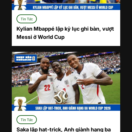
Tin Tức
Kylian Mbappé lập kỷ lục ghi bàn, vượt
Messi ở World Cup
Tin Tức
Saka lập hat-trick, Anh giành hạng ba