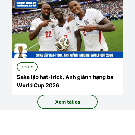
Tin Tức
Saka lập hat-trick, Anh giành hạng ba
World Cup 2026
Xem tất cả