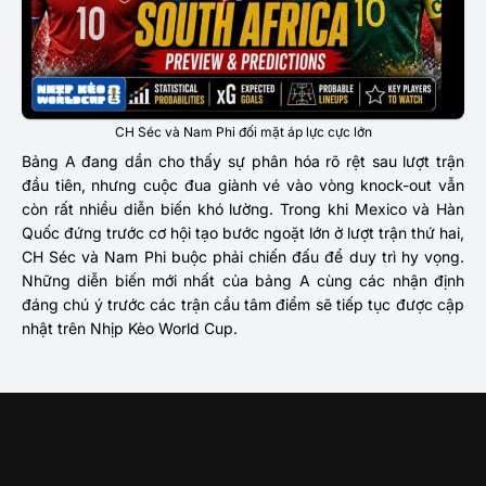
CH Séc và Nam Phi đối mặt áp lực cực lớn
Bảng A đang dần cho thấy sự phân hóa rõ rệt sau lượt trận
đầu tiên, nhưng cuộc đua giành vé vào vòng knock-out vẫn
còn rất nhiều diễn biến khó lường. Trong khi Mexico và Hàn
Quốc đứng trước cơ hội tạo bước ngoặt lớn ở lượt trận thứ hai,
CH Séc và Nam Phi buộc phải chiến đấu để duy trì hy vọng.
Những diễn biến mới nhất của bảng A cùng các nhận định
đáng chú ý trước các trận cầu tâm điểm sẽ tiếp tục được cập
nhật trên Nhịp Kèo World Cup.