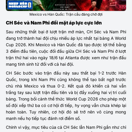
Mexico vs Hàn Quốc: Trận cầu đáng chờ đợi
CH Séc và Nam Phi đối mặt áp lực cực lớn
Sau những thất bại ở lượt trận mở màn, CH Séc và Nam Phi
đang trở thành hai đội chịu nhiều áp lực nhất tại bảng A World
Cup 2026. Khi Mexico và Hàn Quốc đã tạo được lợi thế bằng
3 điểm đầu tiên, cuộc đối đầu giữa CH Séc và Nam Phi ở lượt
trận thứ hai vào ngày 18/6 tại Atlanta được xem như trận đấu
mang tính sinh tử đối với cả hai đội.
CH Séc bước vào trận đấu này sau thất bại 1-2 trước Hàn
Quốc, trong khi Nam Phi cũng không thể tạo bất ngờ trước
chủ nhà Mexico và thua 0-2. Kết quả đó khiến cả hai vẫn
trắng tay sau lượt trận đầu tiên và bị đẩy xuống hai vị trí cuối
bảng. Trong bối cảnh thể thức World Cup 2026 cho phép một
số đội xếp thứ ba có cơ hội đi tiếp, hy vọng vẫn chưa khép lại
hoàn toàn. Tuy nhiên, cơ hội đó sẽ trở nên vô cùng mong
manh nếu họ tiếp tục đánh rơi điểm số.
Chính vì vậy, mục tiêu của cả CH Séc lẫn Nam Phi gần như chỉ