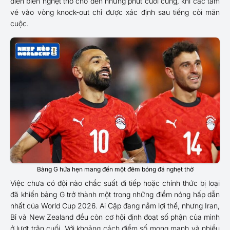
diễn biến nghẹt thở cho đến những phút cuối cùng, khi các tấm
vé vào vòng knock-out chỉ được xác định sau tiếng còi mãn
cuộc.
Bảng G hứa hẹn mang đến một đêm bóng đá nghẹt thở
Việc chưa có đội nào chắc suất đi tiếp hoặc chính thức bị loại
đã khiến bảng G trở thành một trong những điểm nóng hấp dẫn
nhất của World Cup 2026. Ai Cập đang nắm lợi thế, nhưng Iran,
Bỉ và New Zealand đều còn cơ hội định đoạt số phận của mình
ở lượt trận cuối. Với khoảng cách điểm số mong manh và nhiều