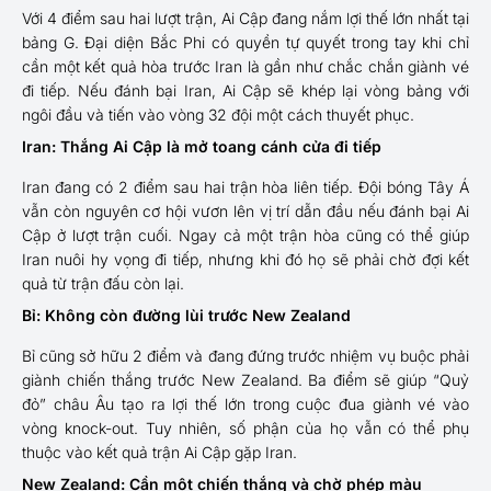
Với 4 điểm sau hai lượt trận, Ai Cập đang nắm lợi thế lớn nhất tại
bảng G. Đại diện Bắc Phi có quyền tự quyết trong tay khi chỉ
cần một kết quả hòa trước Iran là gần như chắc chắn giành vé
đi tiếp. Nếu đánh bại Iran, Ai Cập sẽ khép lại vòng bảng với
ngôi đầu và tiến vào vòng 32 đội một cách thuyết phục.
Iran: Thắng Ai Cập là mở toang cánh cửa đi tiếp
Iran đang có 2 điểm sau hai trận hòa liên tiếp. Đội bóng Tây Á
vẫn còn nguyên cơ hội vươn lên vị trí dẫn đầu nếu đánh bại Ai
Cập ở lượt trận cuối. Ngay cả một trận hòa cũng có thể giúp
Iran nuôi hy vọng đi tiếp, nhưng khi đó họ sẽ phải chờ đợi kết
quả từ trận đấu còn lại.
Bỉ: Không còn đường lùi trước New Zealand
Bỉ cũng sở hữu 2 điểm và đang đứng trước nhiệm vụ buộc phải
giành chiến thắng trước New Zealand. Ba điểm sẽ giúp “Quỷ
đỏ” châu Âu tạo ra lợi thế lớn trong cuộc đua giành vé vào
vòng knock-out. Tuy nhiên, số phận của họ vẫn có thể phụ
thuộc vào kết quả trận Ai Cập gặp Iran.
New Zealand: Cần một chiến thắng và chờ phép màu