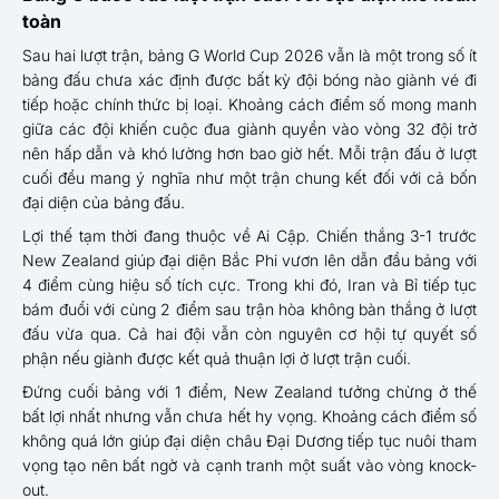
toàn
Sau hai lượt trận, bảng G World Cup 2026 vẫn là một trong số ít
bảng đấu chưa xác định được bất kỳ đội bóng nào giành vé đi
tiếp hoặc chính thức bị loại. Khoảng cách điểm số mong manh
giữa các đội khiến cuộc đua giành quyền vào vòng 32 đội trở
nên hấp dẫn và khó lường hơn bao giờ hết. Mỗi trận đấu ở lượt
cuối đều mang ý nghĩa như một trận chung kết đối với cả bốn
đại diện của bảng đấu.
Lợi thế tạm thời đang thuộc về Ai Cập. Chiến thắng 3-1 trước
New Zealand giúp đại diện Bắc Phi vươn lên dẫn đầu bảng với
4 điểm cùng hiệu số tích cực. Trong khi đó, Iran và Bỉ tiếp tục
bám đuổi với cùng 2 điểm sau trận hòa không bàn thắng ở lượt
đấu vừa qua. Cả hai đội vẫn còn nguyên cơ hội tự quyết số
phận nếu giành được kết quả thuận lợi ở lượt trận cuối.
Đứng cuối bảng với 1 điểm, New Zealand tưởng chừng ở thế
bất lợi nhất nhưng vẫn chưa hết hy vọng. Khoảng cách điểm số
không quá lớn giúp đại diện châu Đại Dương tiếp tục nuôi tham
vọng tạo nên bất ngờ và cạnh tranh một suất vào vòng knock-
out.