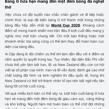
Bảng G hứa hẹn mang đến một đêm bóng đá nghẹt
thở
Việc chưa có đội tuyển nào chắc chắn giành vé đi tiếp hoặc
chính thức bị loại đã biến bảng G trở thành một trong những
bảng đấu hấp dẫn nhất tại
World Cup 2026
. Khoảng cách
điểm số mong manh khiến mọi trận đấu ở lượt cuối đều mang ý
nghĩa như một trận chung kết. Chỉ một bàn thắng hoặc một
khoảnh khắc tỏa sáng cũng có thể làm thay đổi hoàn toàn cục
diện của bảng đấu.
Ai Cập đang là đội chiếm ưu thế khi tạm dẫn đầu với 4 điểm và
nắm quyền tự quyết trong tay. Tuy nhiên, đại diện Bắc Phi vẫn
chưa thể yên tâm bởi Iran, Bỉ và New Zealand đều còn cơ hội
viết lại số phận của mình. Iran và Bỉ vẫn được đánh giá cao nhờ
chất lượng đội hình và kinh nghiệm thi đấu quốc tế, trong khi
New Zealand có thể trở thành nhân tố tạo nên bất ngờ nếu tận
dụng tốt cơ hội cuối cùng.
Với quá nhiều kịch bản có thể xảy ra, lượt trận cuối bảng G hứa
hẹn sẽ mang đến một đêm bóng đá giàu cảm xúc, căng thẳng
và khó lường. Người hâm mộ hoàn toàn có thể chờ đợi những