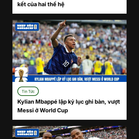
kết của hai thế hệ
Tin Tức
Kylian Mbappé lập kỷ lục ghi bàn, vượt
Messi ở World Cup