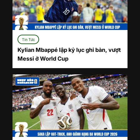
Tin Tức
Kylian Mbappé lập kỷ lục ghi bàn, vượt
Messi ở World Cup