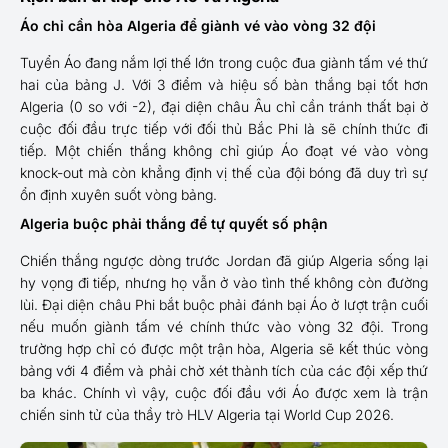
Áo chỉ cần hòa Algeria để giành vé vào vòng 32 đội
Tuyển Áo đang nắm lợi thế lớn trong cuộc đua giành tấm vé thứ
hai của bảng J. Với 3 điểm và hiệu số bàn thắng bại tốt hơn
Algeria (0 so với -2), đại diện châu Âu chỉ cần tránh thất bại ở
cuộc đối đầu trực tiếp với đối thủ Bắc Phi là sẽ chính thức đi
tiếp. Một chiến thắng không chỉ giúp Áo đoạt vé vào vòng
knock-out mà còn khẳng định vị thế của đội bóng đã duy trì sự
ổn định xuyên suốt vòng bảng.
Algeria buộc phải thắng để tự quyết số phận
Chiến thắng ngược dòng trước Jordan đã giúp Algeria sống lại
hy vọng đi tiếp, nhưng họ vẫn ở vào tình thế không còn đường
lùi. Đại diện châu Phi bắt buộc phải đánh bại Áo ở lượt trận cuối
nếu muốn giành tấm vé chính thức vào vòng 32 đội. Trong
trường hợp chỉ có được một trận hòa, Algeria sẽ kết thúc vòng
bảng với 4 điểm và phải chờ xét thành tích của các đội xếp thứ
ba khác. Chính vì vậy, cuộc đối đầu với Áo được xem là trận
chiến sinh tử của thầy trò HLV Algeria tại World Cup 2026.