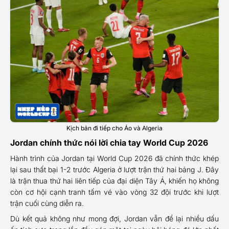
Kịch bản đi tiếp cho Áo và Algeria
Jordan chính thức nói lời chia tay World Cup 2026
Hành trình của Jordan tại World Cup 2026 đã chính thức khép
lại sau thất bại 1-2 trước Algeria ở lượt trận thứ hai bảng J. Đây
là trận thua thứ hai liên tiếp của đại diện Tây Á, khiến họ không
còn cơ hội cạnh tranh tấm vé vào vòng 32 đội trước khi lượt
trận cuối cùng diễn ra.
Dù kết quả không như mong đợi, Jordan vẫn để lại nhiều dấu