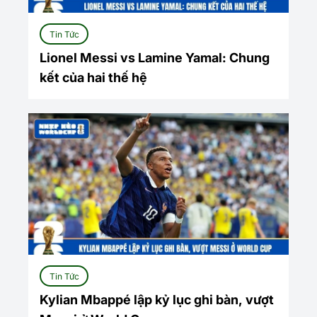
Tin Tức
Lionel Messi vs Lamine Yamal: Chung
kết của hai thế hệ
Tin Tức
Kylian Mbappé lập kỷ lục ghi bàn, vượt