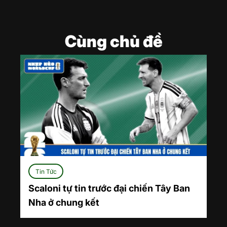
Cùng chủ đề
Tin Tức
Scaloni tự tin trước đại chiến Tây Ban
Nha ở chung kết