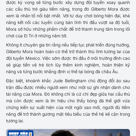
được kỳ vọng sẽ từng bước xây dựng đội tuyển xoay quanh
các cầu thủ trẻ giàu tiềm năng, trong đó Gilberto Mora được
xem là nhân tố nổi bật nhất. Với tư duy chơi bóng hiện đại, khả
năng kết nối các tuyến cùng bản lĩnh thi đấu vượt xa độ tuổi,
Mora sở hữu những phẩm chất để trở thành trung tâm trong lối
chơi của El Tri ở những năm tới.
Không ít chuyên gia tin rằng nếu tiếp tục phát triển đúng hướng,
Gilberto Mora hoàn toàn có thể trở thành thủ lĩnh tương lai của
đội tuyển Mexico. Việc sớm được thi đấu ở môi trường đỉnh cao
sẽ giúp tiền vệ trẻ tích lũy thêm kinh nghiệm, hoàn thiện kỹ
năng và từng bước khẳng định vị thế tại bóng đá châu Âu.
Đặc biệt, khoảnh khắc Jude Bellingham chủ động đổi áo sau
trận đấu được nhiều người xem như một sự ghi nhận dành cho
tài năng của Mora. Đó không chỉ là cử chỉ đẹp giữa hai cầu thủ
mà còn được xem là tín hiệu cho thấy bóng đá thế giới vừa
chứng kiến sự xuất hiện của một ngôi sao mới, người đủ tiềm
năng để trở thành gương mặt tiêu biểu của thế hệ kế cận trong
tương lai.