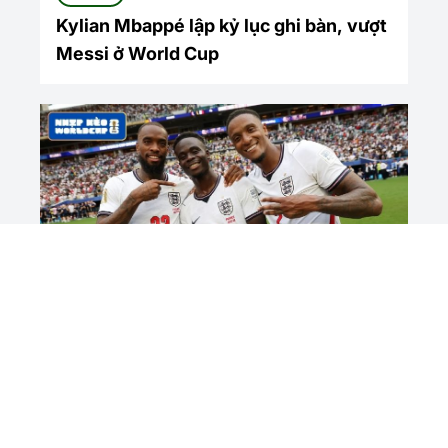
Kylian Mbappé lập kỷ lục ghi bàn, vượt
Messi ở World Cup
Tin Tức
Saka lập hat-trick, Anh giành hạng ba
World Cup 2026