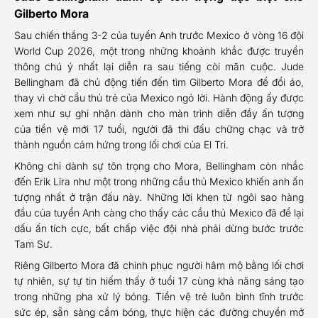
Gilberto Mora
Sau chiến thắng 3-2 của tuyển Anh trước Mexico ở vòng 16 đội
World Cup 2026, một trong những khoảnh khắc được truyền
thông chú ý nhất lại diễn ra sau tiếng còi mãn cuộc. Jude
Bellingham đã chủ động tiến đến tìm Gilberto Mora để đổi áo,
thay vì chờ cầu thủ trẻ của Mexico ngỏ lời. Hành động ấy được
xem như sự ghi nhận dành cho màn trình diễn đầy ấn tượng
của tiền vệ mới 17 tuổi, người đã thi đấu chững chạc và trở
thành nguồn cảm hứng trong lối chơi của El Tri.
Không chỉ dành sự tôn trọng cho Mora, Bellingham còn nhắc
đến Erik Lira như một trong những cầu thủ Mexico khiến anh ấn
tượng nhất ở trận đấu này. Những lời khen từ ngôi sao hàng
đầu của tuyển Anh càng cho thấy các cầu thủ Mexico đã để lại
dấu ấn tích cực, bất chấp việc đội nhà phải dừng bước trước
Tam Sư.
Riêng Gilberto Mora đã chinh phục người hâm mộ bằng lối chơi
tự nhiên, sự tự tin hiếm thấy ở tuổi 17 cùng khả năng sáng tạo
trong những pha xử lý bóng. Tiền vệ trẻ luôn bình tĩnh trước
sức ép, sẵn sàng cầm bóng, thực hiện các đường chuyền mở