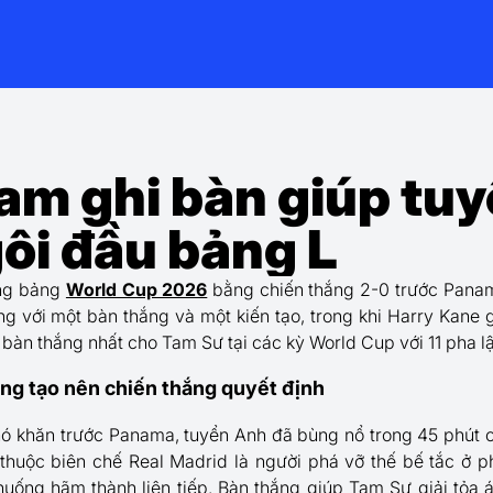
am ghi bàn giúp tu
ôi đầu bảng L
òng bảng
World Cup 2026
bằng chiến thắng 2-0 trước Pana
g với một bàn thắng và một kiến tạo, trong khi Harry Kane g
u bàn thắng nhất cho Tam Sư tại các kỳ World Cup với 11 pha l
ng tạo nên chiến thắng quyết định
ó khăn trước Panama, tuyển Anh đã bùng nổ trong 45 phút c
 thuộc biên chế Real Madrid là người phá vỡ thế bế tắc ở 
huống hãm thành liên tiếp. Bàn thắng giúp Tam Sư giải tỏa á