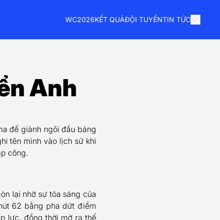
WC2026
KẾT QUẢ
ĐỘI TUYỂN
TIN TỨC
yển Anh
ma để giành ngôi đầu bảng
hi tên mình vào lịch sử khi
ập công.
òn lại nhờ sự tỏa sáng của
phút 62 bằng pha dứt điểm
p lực, đồng thời mở ra thế