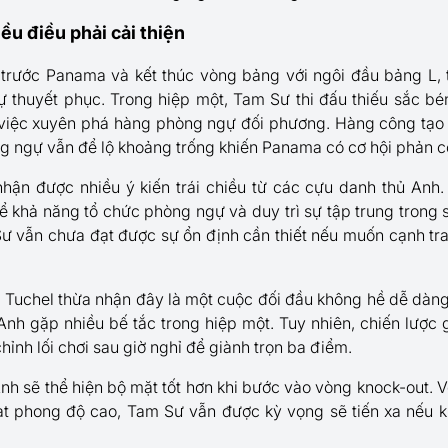
u điều phải cải thiện
 trước Panama và kết thúc vòng bảng với ngôi đầu bảng L
ự thuyết phục. Trong hiệp một, Tam Sư thi đấu thiếu sắc bé
việc xuyên phá hàng phòng ngự đối phương. Hàng công tạo ra r
ng ngự vẫn để lộ khoảng trống khiến Panama có cơ hội phản c
hận được nhiều ý kiến trái chiều từ các cựu danh thủ Anh.
ể khả năng tổ chức phòng ngự và duy trì sự tập trung trong s
ư vẫn chưa đạt được sự ổn định cần thiết nếu muốn cạnh tra
Tuchel thừa nhận đây là một cuộc đối đầu không hề dễ dàng
 Anh gặp nhiều bế tắc trong hiệp một. Tuy nhiên, chiến lược
hỉnh lối chơi sau giờ nghỉ để giành trọn ba điểm.
Anh sẽ thể hiện bộ mặt tốt hơn khi bước vào vòng knock-out. V
ạt phong độ cao, Tam Sư vẫn được kỳ vọng sẽ tiến xa nếu