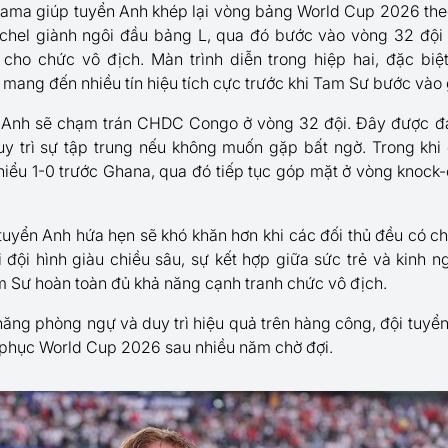
nama giúp tuyển Anh khép lại vòng bảng World Cup 2026 theo
el giành ngôi đầu bảng L, qua đó bước vào vòng 32 đội 
cho chức vô địch. Màn trình diễn trong hiệp hai, đặc biệ
mang đến nhiều tín hiệu tích cực trước khi Tam Sư bước vào gi
ển Anh sẽ chạm trán CHDC Congo ở vòng 32 đội. Đây được đá
trì sự tập trung nếu không muốn gặp bất ngờ. Trong khi đó
hiểu 1-0 trước Ghana, qua đó tiếp tục góp mặt ở vòng knock-
 tuyển Anh hứa hẹn sẽ khó khăn hơn khi các đối thủ đều có c
ới đội hình giàu chiều sâu, sự kết hợp giữa sức trẻ và kinh 
m Sư hoàn toàn đủ khả năng cạnh tranh chức vô địch.
 năng phòng ngự và duy trì hiệu quả trên hàng công, đội tuyể
h phục World Cup 2026 sau nhiều năm chờ đợi.