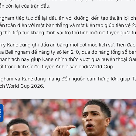
ần còn lại của trận đấu.
ingham tiếp tục để lại dấu ấn với đường kiến tạo thuận lợi c
ễn toàn diện với một bàn thắng và một kiến tạo giúp tiền vệ 2
g thời tiếp tục khẳng định vai trò thủ lĩnh mới nơi tuyến giữa 
rry Kane cũng ghi dấu ấn bằng một cột mốc lịch sử. Tiền đạo
 Bellingham để nâng tỷ số lên 2-0, qua đó nâng tổng số bàn
Thành tích này giúp Kane chính thức vượt qua huyền thoại Gar
ất trong lịch sử đội tuyển Anh ở sân chơi World Cup.
lingham và Kane đang mang đến nguồn cảm hứng lớn, giúp Ta
ịch World Cup 2026.