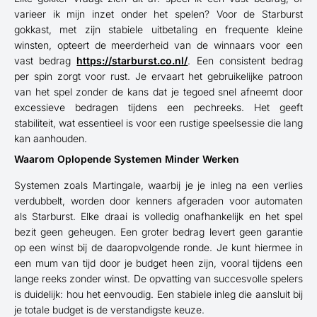
varieer ik mijn inzet onder het spelen? Voor de Starburst
gokkast, met zijn stabiele uitbetaling en frequente kleine
winsten, opteert de meerderheid van de winnaars voor een
vast bedrag
https://starburst.co.nl/
. Een consistent bedrag
per spin zorgt voor rust. Je ervaart het gebruikelijke patroon
van het spel zonder de kans dat je tegoed snel afneemt door
excessieve bedragen tijdens een pechreeks. Het geeft
stabiliteit, wat essentieel is voor een rustige speelsessie die lang
kan aanhouden.
Waarom Oplopende Systemen Minder Werken
Systemen zoals Martingale, waarbij je je inleg na een verlies
verdubbelt, worden door kenners afgeraden voor automaten
als Starburst. Elke draai is volledig onafhankelijk en het spel
bezit geen geheugen. Een groter bedrag levert geen garantie
op een winst bij de daaropvolgende ronde. Je kunt hiermee in
een mum van tijd door je budget heen zijn, vooral tijdens een
lange reeks zonder winst. De opvatting van succesvolle spelers
is duidelijk: hou het eenvoudig. Een stabiele inleg die aansluit bij
je totale budget is de verstandigste keuze.