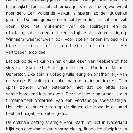
belangrijkste fout is het achternajagen van verliezen, wat we al
noemden. Een volgende valkuil is spelen zonder duidelijke
grenzen. Dat leidt gemakkelijk tot uitgaven die je in feite niet wilt
doen. Ook het miskennen van de spelregels en de
uitbetalingstabel is een fout; kennis blijft je sterkste verdediging.
Winnaars waarschuwen ook voor spelen onder invloed van
intense emoties – of dat nu frustratie of euforie is. Het
vertroebelt je oordeel.
Let ook op de valkuil van het onjuist lezen van ‘reeksen’ of ‘hot
streaks’. Starburst Slot gebruikt een Random Number
Generator. Elke spin is volledig willekeurig en onafhankelijk van
de vorige. Er valt geen enkel patroon in te ontdekken. Tien
spins zonder winst betekenen niet dat de elfde spin
vanzelfsprekend iets oplevert. Deze willekeur omarmen is een
fundamenteel onderdeel van een verstandige speelstrategie.
Het helpt je concentreren op de dingen die je wél in de hand
hebt: je budget, je inzet en je tijd.
De optimale betting strategie voor Starburst Slot in Nederland
blijkt een combinatie van voorbereiding, financiële discipline en