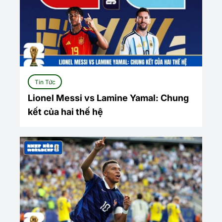
Tin Tức
Lionel Messi vs Lamine Yamal: Chung
kết của hai thế hệ