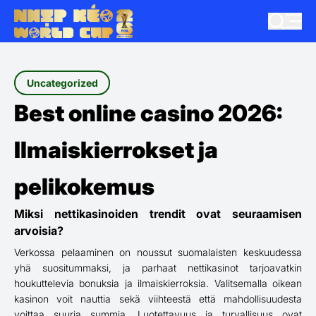
Uncategorized
Best online casino 2026:
Ilmaiskierrokset ja
pelikokemus
Miksi nettikasinoiden trendit ovat seuraamisen
arvoisia?
Verkossa pelaaminen on noussut suomalaisten keskuudessa
yhä suositummaksi, ja parhaat nettikasinot tarjoavatkin
houkuttelevia bonuksia ja ilmaiskierroksia. Valitsemalla oikean
kasinon voit nauttia sekä viihteestä että mahdollisuudesta
voittaa suuria summia. Luotettavuus ja turvallisuus ovat