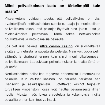
Miksi pelivalikoiman laatu on tärkeämpää kuin
määrä?
Yhteenvetona voidaan todeta, että pelivalikoima on yksi
avaintekijöistä nettikasinoiden suosiolle. Laaja ja monipuolinen
pelivalikoima takaa, että pelaajat löytävät aina jotain uutta ja
mielenkiintoista pelattavaa. Tämä tekee nettikasinoista
houkuttelevia ja vetovoimaisia pelaajille.
Jos olet uusi pelaaja,
ultra casino casino
, on suositeltavaa
aloittaa tunnetuista ja suosituista peleistä. Näin voit oppia pelin
säännöt ja strategiat ennen kuin siirryt monimutkaisempaan
pelivalikoimaan. Laadukkaan pelikokemuksen kannalta tämä on
järkevää.
Nettikasinoiden pelipaikat tarjoavat erinomaista luotettavuutta
pelaajille. Kun valitset kasinon, on tärkeää tarkistaa sen
lisensointi ja asiakaspalvelu. Luotettavat kasinot tarjoavat
turvallisen ympäristön, jossa voit nauttia pelaamisesta ilman
huolia. Muista myös lukea arvosteluja ja kokemuksia muilta
pelaajilta ennen kuin teet valintasi.