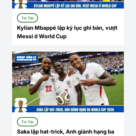
Tin Tức
Kylian Mbappé lập kỷ lục ghi bàn, vượt
Messi ở World Cup
Tin Tức
Saka lập hat-trick, Anh giành hạng ba