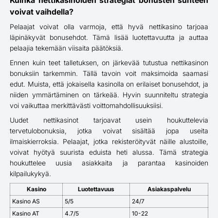
Kuinka nettikasinoiden strategiat bonusten suhteen
voivat vaihdella?
Pelaajat voivat olla varmoja, että hyvä nettikasino tarjoaa
läpinäkyvät bonusehdot. Tämä lisää luotettavuutta ja auttaa
pelaajia tekemään viisaita päätöksiä.
Ennen kuin teet talletuksen, on järkevää tutustua nettikasinon
bonuksiin tarkemmin. Tällä tavoin voit maksimoida saamasi
edut. Muista, että jokaisella kasinolla on erilaiset bonusehdot, ja
niiden ymmärtäminen on tärkeää. Hyvin suunniteltu strategia
voi vaikuttaa merkittävästi voittomahdollisuuksiisi.
Uudet nettikasinot tarjoavat usein houkuttelevia
tervetulobonuksia, jotka voivat sisältää jopa useita
ilmaiskierroksia. Pelaajat, jotka rekisteröityvät näille alustoille,
voivat hyötyä suurista eduista heti alussa. Tämä strategia
houkuttelee uusia asiakkaita ja parantaa kasinoiden
kilpailukykyä.
Kasino
Luotettavuus
Asiakaspalvelu
Kasino AS
5/5
24/7
Kasino AT
4.7/5
10-22