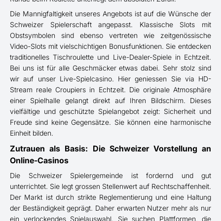
Die Mannigfaltigkeit unseres Angebots ist auf die Wünsche der
Schweizer Spielerschaft angepasst. Klassische Slots mit
Obstsymbolen sind ebenso vertreten wie zeitgenössische
Video-Slots mit vielschichtigen Bonusfunktionen. Sie entdecken
traditionelles Tischroulette und Live-Dealer-Spiele in Echtzeit.
Bei uns ist für alle Geschmäcker etwas dabei. Sehr stolz sind
wir auf unser Live-Spielcasino. Hier geniessen Sie via HD-
Stream reale Croupiers in Echtzeit. Die originale Atmosphäre
einer Spielhalle gelangt direkt auf Ihren Bildschirm. Dieses
vielfältige und geschützte Spielangebot zeigt: Sicherheit und
Freude sind keine Gegensätze. Sie können eine harmonische
Einheit bilden.
Zutrauen als Basis: Die Schweizer Vorstellung an
Online-Casinos
Die Schweizer Spielergemeinde ist fordernd und gut
unterrichtet. Sie legt grossen Stellenwert auf Rechtschaffenheit.
Der Markt ist durch strikte Reglementierung und eine Haltung
der Beständigkeit geprägt. Daher erwarten Nutzer mehr als nur
ein verlockendes Spielauswahl. Sie suchen Plattformen, die