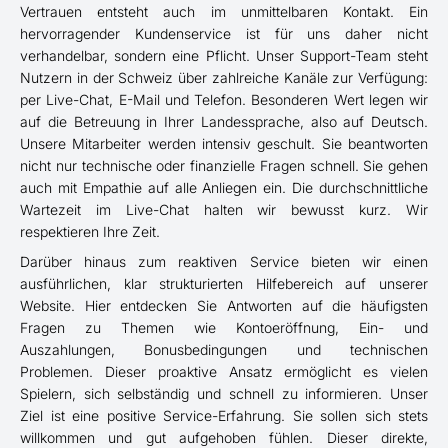
Vertrauen entsteht auch im unmittelbaren Kontakt. Ein
hervorragender Kundenservice ist für uns daher nicht
verhandelbar, sondern eine Pflicht. Unser Support-Team steht
Nutzern in der Schweiz über zahlreiche Kanäle zur Verfügung:
per Live-Chat, E-Mail und Telefon. Besonderen Wert legen wir
auf die Betreuung in Ihrer Landessprache, also auf Deutsch.
Unsere Mitarbeiter werden intensiv geschult. Sie beantworten
nicht nur technische oder finanzielle Fragen schnell. Sie gehen
auch mit Empathie auf alle Anliegen ein. Die durchschnittliche
Wartezeit im Live-Chat halten wir bewusst kurz. Wir
respektieren Ihre Zeit.
Darüber hinaus zum reaktiven Service bieten wir einen
ausführlichen, klar strukturierten Hilfebereich auf unserer
Website. Hier entdecken Sie Antworten auf die häufigsten
Fragen zu Themen wie Kontoeröffnung, Ein- und
Auszahlungen, Bonusbedingungen und technischen
Problemen. Dieser proaktive Ansatz ermöglicht es vielen
Spielern, sich selbständig und schnell zu informieren. Unser
Ziel ist eine positive Service-Erfahrung. Sie sollen sich stets
willkommen und gut aufgehoben fühlen. Dieser direkte,