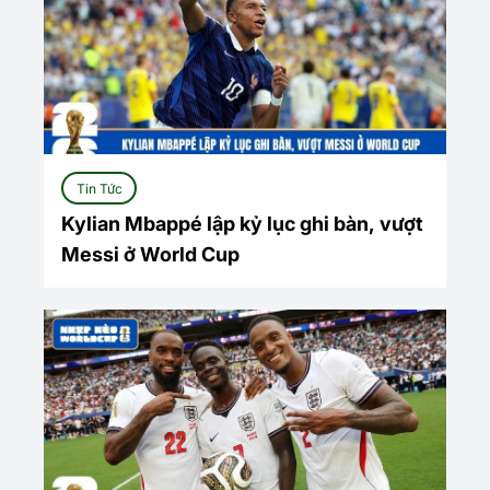
Tin Tức
Kylian Mbappé lập kỷ lục ghi bàn, vượt
Messi ở World Cup