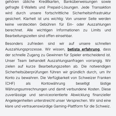
gehören übliche Kreditkarten, Banküberweisungen sowie
gefragte E-Wallets und Prepaid-Lösungen. Jede Transaktion
wird durch unsere fortschrittliche Sicherheitsinfrastruktur
gesichert. Klarheit ist uns wichtig: Von unserer Seite werden
keine versteckten Gebühren für Ein- oder Auszahlungen
berechnet. Alle wichtigen Informationen zu Limits und
Bearbeitungszeiten sind offen einsehbar.
Besonders zufrieden sind wir auf unsere schnellen
Auszahlungsprozesse. Wir wissen,
betista erfahrung
, dass
der schnelle Zugang zu Gewinnen für Spieler entscheidend ist.
Unser Team behandelt Auszahlungsanfragen vorrangig. Wir
zielen auf kurze Bearbeitungszeiten ab. Die notwendigen
Sicherheitsüberprüfungen führen wir gründlich durch, um Ihr
Konto zu bewahren. Die Verfügbarkeit von Schweizer Franken
(CHF) als Kontowährung beseitigt lästige
Währungsumrechnungen und damit verbundene Kosten. Diese
zuverlässige und serviceorientierte Abwicklung finanzieller
Angelegenheiten unterstreicht unser Versprechen. Wir sind eine
klare und vertrauenswürdige Gaming-Plattform für die Schweiz.