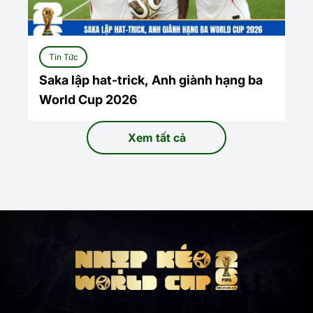
Tin Tức
Saka lập hat-trick, Anh giành hạng ba
World Cup 2026
Xem tất cả