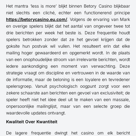
Het mantra ‘less is more’ blijkt binnen Betory Casino blijkbaar
niet slechts een cliché, echter een functionerend principe
https://betorycasino.eu.com/
. Volgens de ervaring van Mark
en overige spelers blijkt dat het aantal van ongeveer twee tot
drie berichten per week het beste is. Deze frequentie houdt
spelers betrokken zonder dat ze het gevoel krijgen dat de
goksite hun postvak wil vullen. Het resulteert erin dat elke
mailing hoger gewaardeerd en opgemerkt wordt. In de plaats
van een onophoudelijke stroom van irrelevante berichten, wordt
iedere aankondiging een moment van verwachting. Deze
strategie vraagt om discipline en vertrouwen in de waarde van
de informatie, maar de beloning is een loyalere en tevredener
spelersgroep. Vanuit psychologisch oogpunt zorgt voor een
zekere schaarste aan berichten een gevoel van exclusiviteit; de
speler heeft niet het idee deel uit te maken van een massale,
onpersoonlijke mailinglijst, maar van een selecte groep die
waardevolle updates ontvangt.
Kwaliteit Over Kwantiteit
De lagere frequentie dwingt het casino om elk bericht