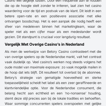
Casino wel degelijk luistert. Door een frequentie aan te houden
die op de hoogte stelt zonder te irriteren, laat zien het casino
waardering voor de tijd en postvak van de klant. Dit leidt in een
betere open-rate en een positievere associatie met elke
ontvangen boodschap. Het is een aanpak die nodig heeft een
sfeer van medeleven binnen het marketingteam, waar de
speler niet als een cijfer maar als een medestander wordt
gezien. Dit standpunt is cruciaal voor langdurig resultaat.
Vergelijk Met Overige Casino’s in Nederland
Als men de werkwijze van Betory Casino contrasteert met die
van overige spelers op de Nederlandse markt, valt het contrast
vaak duidelijk op. Veel casino’s werken nog steeds volgens het
oude model van maximale exposure: zo vaak mogelijk mailen in
de hoop dat iets blijft. Dit resulteert tot overlast bij de abonnee.
Betory’s strategie van gematigde hoeveelheid en sterke
toepasselijkheid scheidt het label als een zeer geraffineerde en
klantvriendelijke optie. Voor de Nederlandse consument, die
belang hecht aan echtheid en een ‘no-nonsense’ houding,
stemt deze stijl precies aan bij de lokale tradities en behoeften.
Waar sommige concurrenten spelers overspoelen met gelijke