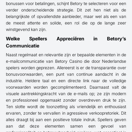
bonussen voor betalingen, schijnt Betory te selecteren voor een
verder onderscheidende strategie. Dit zet hen niet als de
belangrijkste of opvallendste aanbieder, maar wel als een van
de meest attente en solide, een rol die op de lange zeer
winstgevend kan zijn.
Welke Spellers Appreciëren in Betory’s
Communicatie
Naast regelmaat en relevantie zijn er bepaalde elementen in de
e-mailcommunicatie van Betory Casino die door Nederlandse
spelers worden geprezen. Allereerst is er de transparantie over
bonusvoorwaarden, een punt van continue aandacht in de
industrie. Heldere taal en een directe link naar de volledige
voorwaarden worden gecomplimenteerd. Daarnaast valt de
visuele aantrekkingskracht van de e-mails op; ze zijn modern
en professioneel opgemaakt zonder overdreven druk te zijn.
Ten slotte wordt de toonzetting als vriendelijk en enthousiast
ervaren, zonder te vervallen in agressieve verkoopretoriek. Dit
alles draagt bij aan een positieve totale indruk. Spellers geven
aan dat deze elementen samen een gevoel van