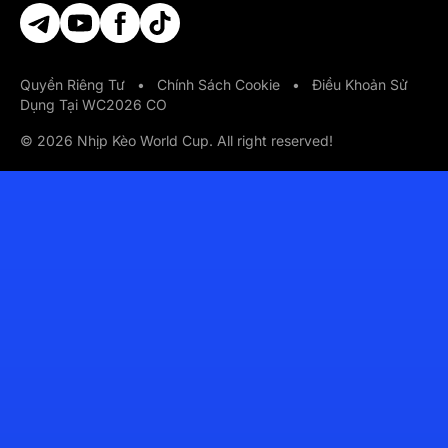
Quyền Riêng Tư
•
Chính Sách Cookie
•
Điều Khoản Sử
Dụng Tại WC2026 CO
© 2026 Nhịp Kèo World Cup. All right reserved!