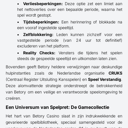
Verliesbeperkingen:
Deze optie zet een limiet aan
het nettoverlies over een bepaalde periode, waarna het
spel wordt gestopt.
Tijdsbeperkingen:
Een herinnering of blokkade na
een vooraf ingestelde speeltijd.
Zelfblokkering:
Leden kunnen zichzelf voor een
vastgestelde periode (van 24 uur tot definitief)
excluderen van het platform.
Reality Checks:
Vensters die tijdens het spelen
steeds de gespeelde speeltijd en uitkomsten laten zien.
Bovendien geeft Betory heldere verwijzingen naar deskundige
hulpinstanties zoals de Nederlandse organisatie
CRUKS
(Centraal Register Uitsluiting Kansspelen) en
Speel Verstandig
.
Deze alomvattende strategie onderstreept de betrokkenheid
van Betory om een veilige en verantwoorde speelomgeving te
creëren.
Een Universum van Spelpret: De Gamecollectie
Het hart van Betory Casino slaat in zijn indrukwekkende en
gevarieerde spelbibliotheek, speciaal samengesteld voor de