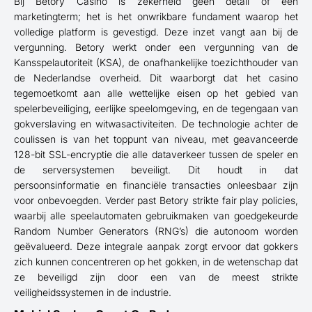
Bij Betory Casino is zekerheid geen detail of een
marketingterm; het is het onwrikbare fundament waarop het
volledige platform is gevestigd. Deze inzet vangt aan bij de
vergunning. Betory werkt onder een vergunning van de
Kansspelautoriteit (KSA), de onafhankelijke toezichthouder van
de Nederlandse overheid. Dit waarborgt dat het casino
tegemoetkomt aan alle wettelijke eisen op het gebied van
spelerbeveiliging, eerlijke speelomgeving, en de tegengaan van
gokverslaving en witwasactiviteiten. De technologie achter de
coulissen is van het toppunt van niveau, met geavanceerde
128-bit SSL-encryptie die alle dataverkeer tussen de speler en
de serversystemen beveiligt. Dit houdt in dat
persoonsinformatie en financiële transacties onleesbaar zijn
voor onbevoegden. Verder past Betory strikte fair play policies,
waarbij alle speelautomaten gebruikmaken van goedgekeurde
Random Number Generators (RNG’s) die autonoom worden
geëvalueerd. Deze integrale aanpak zorgt ervoor dat gokkers
zich kunnen concentreren op het gokken, in de wetenschap dat
ze beveiligd zijn door een van de meest strikte
veiligheidssystemen in de industrie.