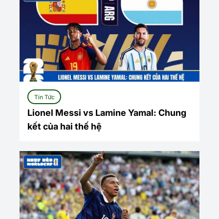
Tin Tức
Lionel Messi vs Lamine Yamal: Chung
kết của hai thế hệ