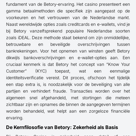
fundament van de Betory-ervaring. Het casino presenteert een
gamma betaalmethoden die specifiek zijn aangepast op de
voorkeuren en het vertrouwen van de Nederlandse markt.
Naast wereldwijde opties zoals creditcards en e-wallets, vind je
bij Betory vanzelfsprekend populaire Nederlandse soorten
zoals iDEAL. Deze methode staat bekend om zijn onmiddellijke,
betrouwbare en beveiligde overschrijvingen tussen
bankrekeningen. Voor het opnemen van winsten geeft Betory
dikwijls bankoverschrijvingen en e-wallet-opties aan. Een
cruciaal kenmerk is dat Betory het concept van “Know Your
Customer” (KYC) toepast, wat een eenmalige
identiteitsverificatie vereist. Dit proces, ofschoon het tijdelijk
een stap extra is, is noodzakelijk voor de beveiliging van alle
partijen en verhindert fraude. Transacties worden over het
algemeen snel afgehandeld, met stortingen die meteen
zichtbaar zijn en opnames die binnen de aangegeven termijnen
worden behandeld, wat helpt aan een zorgeloze financiële
ervaring.
De Kernfilosofie van Betory: Zekerheid als Basis