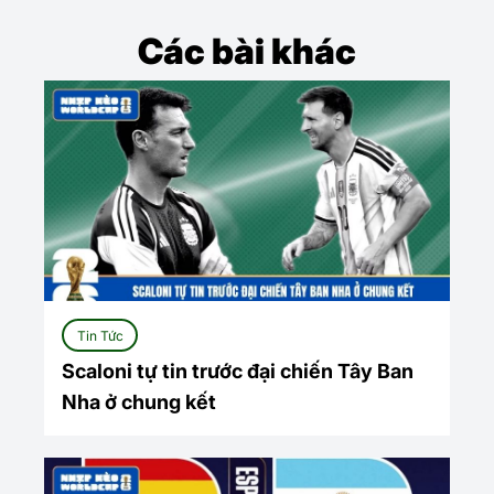
Các bài khác
Tin Tức
Scaloni tự tin trước đại chiến Tây Ban
Nha ở chung kết