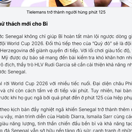
Tielemans trở thành người hùng phút 125
hử thách mới cho Bỉ
ước Senegal không chỉ giúp Bỉ hoàn tất màn lội ngược dòng 
đội World Cup 2026. Đối thủ tiếp theo của “Quỷ đỏ” sẽ là đội
erzegovina để giành quyền đi tiếp. Với lối chơi giàu tốc độ, 
ển Mỹ được dự báo sẽ mang đến bài kiểm tra khó khăn hơn nhiề
ô địch, thầy trò HLV Rudi Garcia sẽ cần cải thiện khả năng 
ước Senegal.
l rời World Cup 2026 với nhiều tiếc nuối. Đại diện châu Ph
 và chỉ còn cách tấm vé đi tiếp vài phút. Tuy nhiên, hai bàn 
 trước khi họ gục ngã bởi quả phạt đền ở phút 125 của hiệp phụ
 theo kịch bản đầy nghiệt ngã khiến Senegal trở thành thêm 
Dẫu vậy, màn trình diễn của Habib Diarra, Ismaila Sarr cùng c
 giàu năng lượng, tinh thần chiến đấu bền bỉ và khả năng tạ
g đá Senegal vẫn sở hữu nền tảng đủ sức cạnh tranh ở những