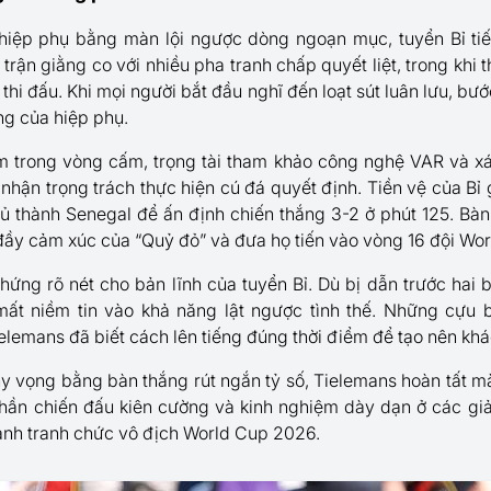
 hiệp phụ bằng màn lội ngược dòng ngoạn mục, tuyển Bỉ tiếp
 trận giằng co với nhiều pha tranh chấp quyết liệt, trong khi
thi đấu. Khi mọi người bắt đầu nghĩ đến loạt sút luân lưu, bướ
ng của hiệp phụ.
m trong vòng cấm, trọng tài tham khảo công nghệ VAR và x
nhận trọng trách thực hiện cú đá quyết định. Tiền vệ của Bỉ 
thủ thành Senegal để ấn định chiến thắng 3-2 ở phút 125. Bà
ầy cảm xúc của “Quỷ đỏ” và đưa họ tiến vào vòng 16 đội Wo
hứng rõ nét cho bản lĩnh của tuyển Bỉ. Dù bị dẫn trước hai
mất niềm tin vào khả năng lật ngược tình thế. Những cựu 
lemans đã biết cách lên tiếng đúng thời điểm để tạo nên khác
 hy vọng bằng bàn thắng rút ngắn tỷ số, Tielemans hoàn tất
 thần chiến đấu kiên cường và kinh nghiệm dày dạn ở các giải
cạnh tranh chức vô địch World Cup 2026.