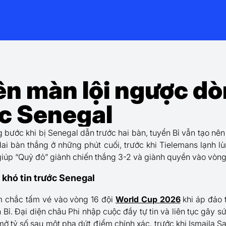
nên màn lội ngược d
ớc Senegal
 bước khi bị Senegal dẫn trước hai bàn, tuyển Bỉ vẫn tạo n
ai bàn thắng ở những phút cuối, trước khi Tielemans lạnh l
 giúp “Quỷ đỏ” giành chiến thắng 3-2 và giành quyền vào vòng
 khó tin trước Senegal
m chắc tấm vé vào vòng 16 đội
World Cup 2026
khi áp đảo t
 Bỉ. Đại diện châu Phi nhập cuộc đầy tự tin và liên tục gây sứ
mở tỷ số sau một pha dứt điểm chính xác, trước khi Ismaila S