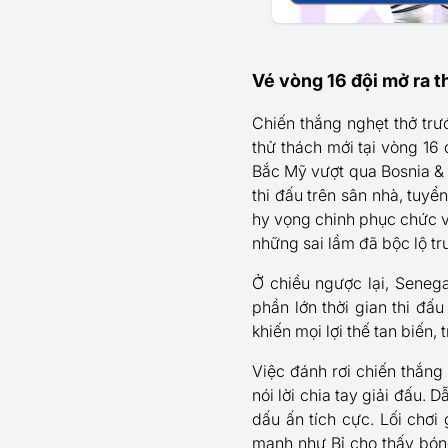
Vé vòng 16 đội mở ra t
Chiến thắng nghẹt thở tr
thử thách mới tại vòng 16 
Bắc Mỹ vượt qua Bosnia & H
thi đấu trên sân nhà, tuy
hy vọng chinh phục chức v
những sai lầm đã bộc lộ tr
Ở chiều ngược lại, Senega
phần lớn thời gian thi đấu
khiến mọi lợi thế tan biến,
Việc đánh rơi chiến thắng
nói lời chia tay giải đấu. 
dấu ấn tích cực. Lối chơi
mạnh như Bỉ cho thấy bón