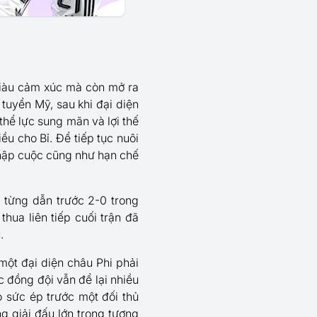
giàu cảm xúc mà còn mở ra
 tuyển Mỹ, sau khi đại diện
thể lực sung mãn và lợi thế
u cho Bỉ. Để tiếp tục nuôi
nhập cuộc cũng như hạn chế
i từng dẫn trước 2-0 trong
thua liên tiếp cuối trận đã
.
một đại diện châu Phi phải
ác đồng đội vẫn để lại nhiều
o sức ép trước một đối thủ
 giải đấu lớn trong tương