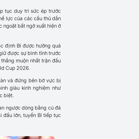
 tục duy trì sức ép trước
 thể lực của các cầu thủ dần
c ngoặt bất ngờ xuất hiện ở
ác định Bỉ được hưởng quả
giữ được sự bình tĩnh trước
n thắng muộn nhất trận đấu
rld Cup 2026.
 bàn và đứng bên bờ vực bị
binh giàu kinh nghiệm như
 biệt.
 màn ngược dòng bằng cú đá
 đấu lớn, tuyển Bỉ tiếp tục