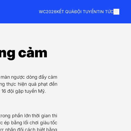
WC2026
KẾT QUẢ
ĐỘI TUYỂN
TIN TỨC
òng cảm
ên màn ngược dòng đầy cảm
ùng thực hiện quả phạt đền
 16 đội gặp tuyển Mỹ.
rong phần lớn thời gian thi
c ép bằng lối chơi giàu tốc
arr nhân đôi cách biệt bằng