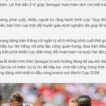
bén. Lợi thế dẫn 2-0 giúp Senegal hoàn toàn làm chủ thế trận
hững phút cuối, nhiều người tin rằng hành trình của “Quỷ đỏ
iên, bản lĩnh của một đội tuyển giàu kinh nghiệm đã giúp Bỉ
vọng bằng bàn thắng rút ngắn tỷ số ở những phút cuối thời gian
tiếp tục lên tiếng với pha lập công quan trọng, đưa trận đấu
 bốn phút khiến cục diện thay đổi hoàn toàn và buộc hai đội 
 Bỉ khiến tinh thần Senegal bị ảnh hưởng đáng kể sau khi đánh 
arcia có thêm sự tự tin để tiếp tục chơi tấn công trong thời
òng đáng nhớ nhất từ đầu vòng knock-out World Cup 2026.