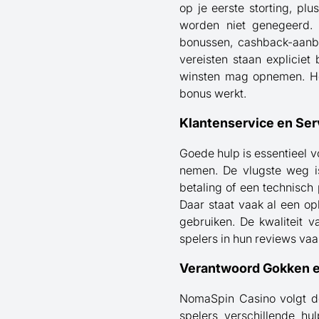
op je eerste storting, pl
worden niet genegeerd. 
bonussen, cashback-aanbi
vereisten staan explicie
winsten mag opnemen. Het
bonus werkt.
Klantenservice en Ser
Goede hulp is essentieel 
nemen. De vlugste weg is
betaling of een technisch 
Daar staat vaak al een op
gebruiken. De kwaliteit v
spelers in hun reviews va
Verantwoord Gokken e
NomaSpin Casino volgt de
spelers verschillende hu