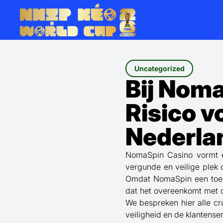
Uncategorized
Bij Nom
Risico v
Nederla
NomaSpin Casino vormt ee
vergunde en veilige plek 
Omdat NomaSpin een toest
dat het overeenkomt met 
We bespreken hier alle cr
veiligheid en de klantenser