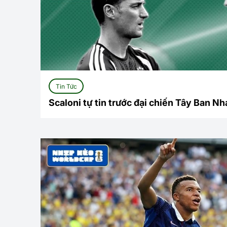
Tin Tức
Scaloni tự tin trước đại chiến Tây Ban Nh