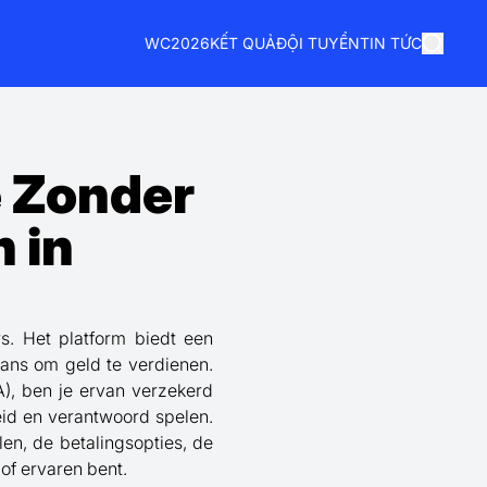
WC2026
KẾT QUẢ
ĐỘI TUYỂN
TIN TỨC
e Zonder
 in
s. Het platform biedt een
kans om geld te verdienen.
), ben je ervan verzekerd
id en verantwoord spelen.
en, de betalingsopties, de
 of ervaren bent.