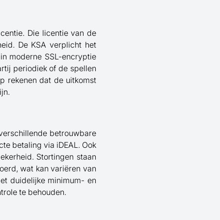
entie. Die licentie van de
heid. De KSA verplicht het
pin moderne SSL-encryptie
tij periodiek of de spellen
rop rekenen dat de uitkomst
jn.
verschillende betrouwbare
cte betaling via iDEAL. Ook
ekerheid. Stortingen staan
oerd, wat kan variëren van
met duidelijke minimum- en
trole te behouden.