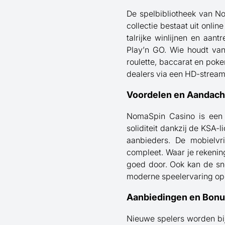
De spelbibliotheek van No
collectie bestaat uit onli
talrijke winlijnen en aan
Play’n GO. Wie houdt van 
roulette, baccarat en poke
dealers via een HD-stream h
Voordelen en Aandach
NomaSpin Casino is een s
soliditeit dankzij de KSA-l
aanbieders. De mobielvr
compleet. Waar je rekenin
goed door. Ook kan de sn
moderne speelervaring op 
Aanbiedingen en Bonu
Nieuwe spelers worden bi