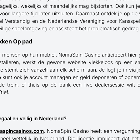
agelijks, wekelijks of maandelijks mag bijstorten. Ook kun j
voor langere tijd laten uitsluiten. Daarnaast ontdek je op de
eel Verstandig en de Nederlandse Vereniging voor Kansspel
veilige speelomgeving en assisteert het problematisch gedrag 
kken Op pad
 mensen op hun mobiel. NomaSpin Casino anticipeert hier g
stalleren, werkt de gewone website vlekkeloos op een sm
e stemt zich vanzelf aan elk scherm aan. Je logt je in via
Je kunt ook je account managen en geld deponeren of opneme
de trein, of thuis op de bank een live dealersessie wilt o
tief.
gaal en veilig in Nederland?
aspincasinos.com
. NomaSpin Casino heeft een vergunning 
eel wettelijk in Nederland. Die licentie impliceert dat h