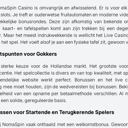
maSpin Casino is omvangrijk en afwisselend. Er is voor elk
ne slots. Je treft er ouderwetse fruitautomaten en moderne vid
trekkelijke bonusrondes. Deze zijn afkomstig van bekende o
kaart- en tafelspellen komt aan zijn trekken bij een dege
r. Maar het meest indrukwekkende is wellicht het Live Casino
et spel. Het voelt alsof je aan een fysieke tafel zit, gewoon 
tspunten voor Gokkers
terke keuze voor de Hollandse markt. Het grootste voor
icentie. Het spelcollectie is divers en van top kwaliteit, me
iendelijke website werkt perfect. Bonussen en het live
g mee moet houden, zijn de wedvereisten bij bonussen. Beki
elheid van een opname per betaalmethode verschillen. Al 
een solide, gereguleerde basis.
ssen voor Startende en Terugkerende Spelers
j NomaSpin vaak onthaald met een welkomstbonus. Gewoonl