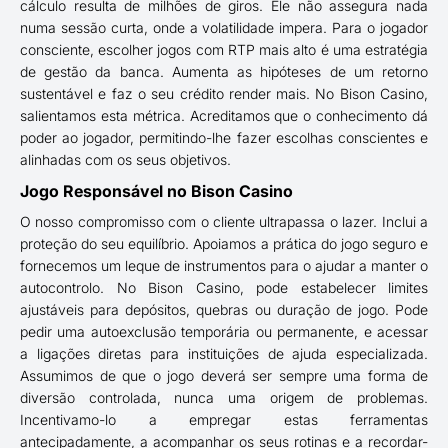
cálculo resulta de milhões de giros. Ele não assegura nada
numa sessão curta, onde a volatilidade impera. Para o jogador
consciente, escolher jogos com RTP mais alto é uma estratégia
de gestão da banca. Aumenta as hipóteses de um retorno
sustentável e faz o seu crédito render mais. No Bison Casino,
salientamos esta métrica. Acreditamos que o conhecimento dá
poder ao jogador, permitindo-lhe fazer escolhas conscientes e
alinhadas com os seus objetivos.
Jogo Responsável no Bison Casino
O nosso compromisso com o cliente ultrapassa o lazer. Inclui a
proteção do seu equilíbrio. Apoiamos a prática do jogo seguro e
fornecemos um leque de instrumentos para o ajudar a manter o
autocontrolo. No Bison Casino, pode estabelecer limites
ajustáveis para depósitos, quebras ou duração de jogo. Pode
pedir uma autoexclusão temporária ou permanente, e acessar
a ligações diretas para instituições de ajuda especializada.
Assumimos de que o jogo deverá ser sempre uma forma de
diversão controlada, nunca uma origem de problemas.
Incentivamo-lo a empregar estas ferramentas
antecipadamente, a acompanhar os seus rotinas e a recordar-