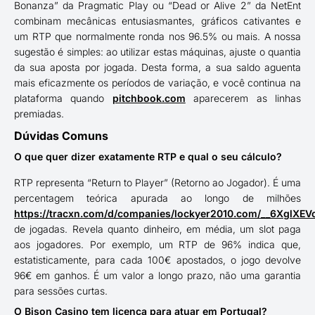
Bonanza” da Pragmatic Play ou “Dead or Alive 2” da NetEnt
combinam mecânicas entusiasmantes, gráficos cativantes e
um RTP que normalmente ronda nos 96.5% ou mais. A nossa
sugestão é simples: ao utilizar estas máquinas, ajuste o quantia
da sua aposta por jogada. Desta forma, a sua saldo aguenta
mais eficazmente os períodos de variação, e você continua na
plataforma quando
pitchbook.com
aparecerem as linhas
premiadas.
Dúvidas Comuns
O que quer dizer exatamente RTP e qual o seu cálculo?
RTP representa “Return to Player” (Retorno ao Jogador). É uma
percentagem teórica apurada ao longo de milhões
https://tracxn.com/d/companies/lockyer2010.com/__6Xg
de jogadas. Revela quanto dinheiro, em média, um slot paga
aos jogadores. Por exemplo, um RTP de 96% indica que,
estatisticamente, para cada 100€ apostados, o jogo devolve
96€ em ganhos. É um valor a longo prazo, não uma garantia
para sessões curtas.
O Bison Casino tem licença para atuar em Portugal?