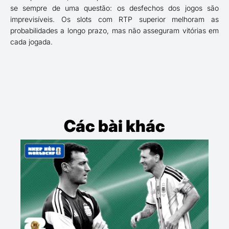
se sempre de uma questão: os desfechos dos jogos são
imprevisíveis. Os slots com RTP superior melhoram as
probabilidades a longo prazo, mas não asseguram vitórias em
cada jogada.
Các bài khác