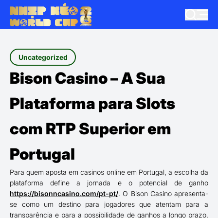
Uncategorized
Bison Casino – A Sua
Plataforma para Slots
com RTP Superior em
Portugal
Para quem aposta em casinos online em Portugal, a escolha da
plataforma define a jornada e o potencial de ganho
https://bisonncasino.com/pt-pt/
. O Bison Casino apresenta-
se como um destino para jogadores que atentam para a
transparência e para a possibilidade de ganhos a longo prazo.