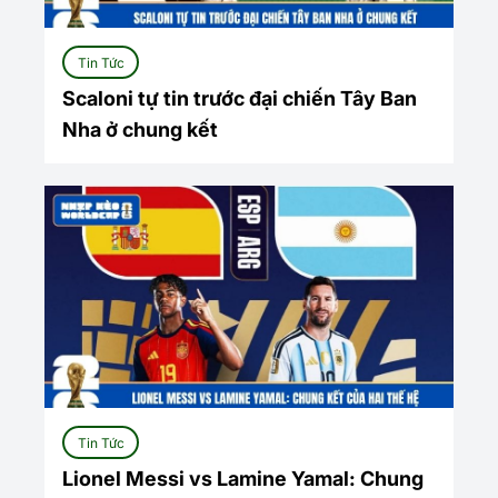
Tin Tức
Scaloni tự tin trước đại chiến Tây Ban
Nha ở chung kết
Tin Tức
Lionel Messi vs Lamine Yamal: Chung