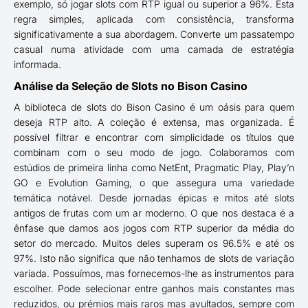
exemplo, só jogar slots com RTP igual ou superior a 96%. Esta
regra simples, aplicada com consistência, transforma
significativamente a sua abordagem. Converte um passatempo
casual numa atividade com uma camada de estratégia
informada.
Análise da Seleção de Slots no Bison Casino
A biblioteca de slots do Bison Casino é um oásis para quem
deseja RTP alto. A coleção é extensa, mas organizada. É
possível filtrar e encontrar com simplicidade os títulos que
combinam com o seu modo de jogo. Colaboramos com
estúdios de primeira linha como NetEnt, Pragmatic Play, Play’n
GO e Evolution Gaming, o que assegura uma variedade
temática notável. Desde jornadas épicas e mitos até slots
antigos de frutas com um ar moderno. O que nos destaca é a
ênfase que damos aos jogos com RTP superior da média do
setor do mercado. Muitos deles superam os 96.5% e até os
97%. Isto não significa que não tenhamos de slots de variação
variada. Possuímos, mas fornecemos-lhe as instrumentos para
escolher. Pode selecionar entre ganhos mais constantes mas
reduzidos, ou prémios mais raros mas avultados, sempre com