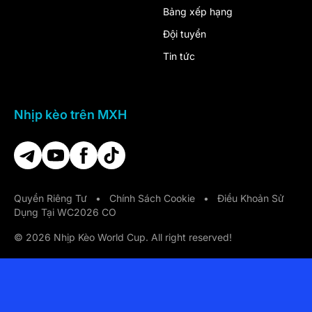
Bảng xếp hạng
Đội tuyển
Tin tức
Nhịp kèo trên MXH
Quyền Riêng Tư
•
Chính Sách Cookie
•
Điều Khoản Sử
Dụng Tại WC2026 CO
© 2026 Nhịp Kèo World Cup. All right reserved!