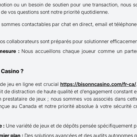
motion ou un besoin de soutien pour une transaction, nous 
n de vos questions sont notre priorité quotidienne.
sommes contactables par chat en direct, email et téléphon
s collaborateurs sont préparés pour solutionner efficacement
mesure :
Nous accueillons chaque joueur comme un partena
 Casino ?
de jeu en ligne est crucial
https://bisonncasino.com/fr-ca/
t de distraction de haute qualité et d’engagement constant 
prestataire de jeux ; nous sommes vos associés dans cette 
conçue au Canada et notre priorité absolue à votre sécurité 
 :
Une variété de jeux et de dépôts pensée spécifiquement p
mier plan :
Des solutions avancées et des audits autonomes po