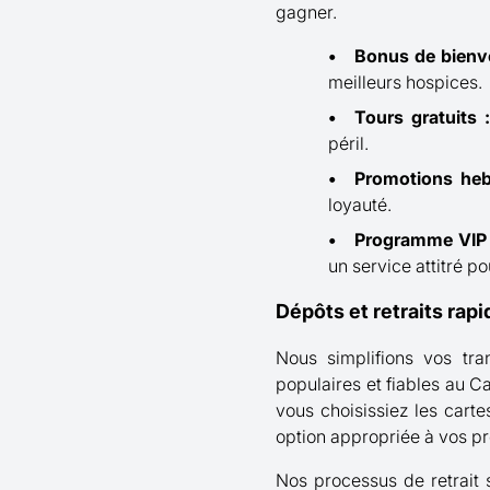
gagner.
Bonus de bienv
meilleurs hospices.
Tours gratuits :
péril.
Promotions heb
loyauté.
Programme VIP 
un service attitré po
Dépôts et retraits rap
Nous simplifions vos tra
populaires et fiables au 
vous choisissiez les carte
option appropriée à vos pr
Nos processus de retrait 