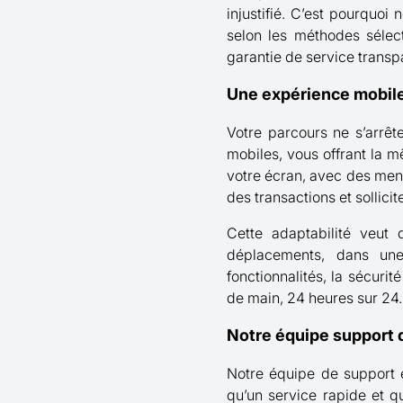
injustifié. C’est pourquoi
selon les méthodes sélect
garantie de service transp
Une expérience mobil
Votre parcours ne s’arrêt
mobiles, vous offrant la m
votre écran, avec des menu
des transactions et sollici
Cette adaptabilité veut
déplacements, dans une 
fonctionnalités, la sécurit
de main, 24 heures sur 24.
Notre équipe support
Notre équipe de support 
qu’un service rapide et qu