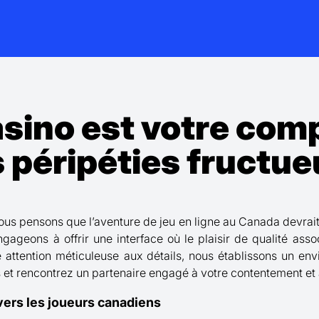
asino est votre co
 péripéties fructu
ous pensons que l’aventure de jeu en ligne au Canada devrait 
gageons à offrir une interface où le plaisir de qualité asso
e attention méticuleuse aux détails, nous établissons un en
 et rencontrez un partenaire engagé à votre contentement et à 
ers les joueurs canadiens