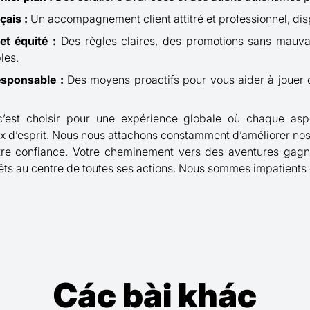
çais :
Un accompagnement client attitré et professionnel, dis
et équité :
Des règles claires, des promotions sans mauvai
les.
sponsable :
Des moyens proactifs pour vous aider à jouer 
c’est choisir pour une expérience globale où chaque as
ix d’esprit. Nous nous attachons constamment d’améliorer nos
otre confiance. Votre cheminement vers des aventures g
rêts au centre de toutes ses actions. Nous sommes impatients d
Các bài khác