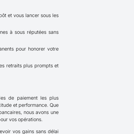
ôt et vous lancer sous les
nes à sous réputées sans
anents pour honorer votre
 retraits plus prompts et
odes de paiement les plus
titude et performance. Que
s bancaires, nous avons une
pour vos opérations.
evoir vos gains sans délai