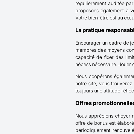
régulièrement auditée par 
proposons également à votr
Votre bien-être est au cœu
La pratique responsabl
Encourager un cadre de jeu
membres des moyens concre
capacité de fixer des li
nécess nécessaire. Jouer 
Nous coopérons également
notre site, vous trouvere
toujours une attitude réflé
Offres promotionnelle
Nous apprécions choyer no
offre de bonus est élabor
périodiquement renouvelée