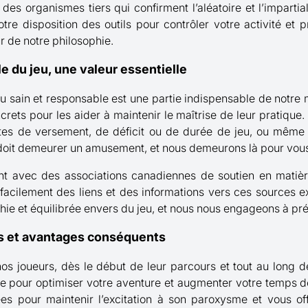
des organismes tiers qui confirment l’aléatoire et l’impartia
e disposition des outils pour contrôler votre activité et p
r de notre philosophie.
e du jeu, une valeur essentielle
 sain et responsable est une partie indispensable de notre 
ts pour les aider à maintenir le maîtrise de leur pratique. 
mites de versement, de déficit ou de durée de jeu, ou même
doit demeurer un amusement, et nous demeurons là pour vous
 avec des associations canadiennes de soutien en matièr
z facilement des liens et des informations vers ces sources
chie et équilibrée envers du jeu, et nous nous engageons à pré
s et avantages conséquents
s joueurs, dès le début de leur parcours et tout au long 
ée pour optimiser votre aventure et augmenter votre temps d
s pour maintenir l’excitation à son paroxysme et vous off