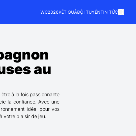
WC2026
KẾT QUẢ
ĐỘI TUYỂN
TIN TỨC
mpagnon
euses au
être à la fois passionnante
cie la confiance. Avec une
vironnement idéal pour vos
votre plaisir de jeu.