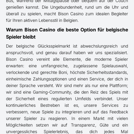
Bus, während der Mittagspause oder bequem auf der Couch
genießen kannst. Die Ungebundenheit, rund um die Uhr und
überall zu spielen, macht Bison Casino zum idealen Begleiter
für Ihren aktiven Lebensstil in Belgien.
Warum Bison Casino die beste Option für belgische
Spieler bleibt
Der belgische Glücksspielmarkt ist abwechslungsreich und
anspruchsvoll, und genau darauf haben wir uns spezialisiert.
Bison Casino vereint alle Elemente, die moderne Spieler
erwarten: eine umfangreiche, zugelassene Spielauswahl,
verlockende und gerechte Boni, höchste Sicherheitsstandards,
einheimische Zahlungsoptionen und einen Service, der dich in
deiner Sprache versteht. Wir sind mehr als nur eine Plattform;
wir sind eine Gaming-Community, die den Reiz des Spiels mit
der Sicherheit eines regulierten Umfelds verbindet. Unser
kontinuierliches Bestreben ist es, unsere Services zu
verbessern, neue Spiele zu integrieren und auf das Feedback
unserer Spieler zu reagieren. In einem Markt mit vielen
Möglichkeiten setzen wir auf Transparenz, Güte und ein
unvergessliches Spielerlebnis, das dich jedes Mal