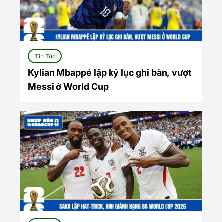
Tin Tức
Kylian Mbappé lập kỷ lục ghi bàn, vượt
Messi ở World Cup