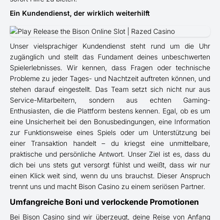
Ein Kundendienst, der wirklich weiterhilft
Unser vielsprachiger Kundendienst steht rund um die Uhr
zugänglich und stellt das Fundament deines unbeschwerten
Spielerlebnisses. Wir kennen, dass Fragen oder technische
Probleme zu jeder Tages- und Nachtzeit auftreten können, und
stehen darauf eingestellt. Das Team setzt sich nicht nur aus
Service-Mitarbeitern, sondern aus echten Gaming-
Enthusiasten, die die Plattform bestens kennen. Egal, ob es um
eine Unsicherheit bei den Bonusbedingungen, eine Information
zur Funktionsweise eines Spiels oder um Unterstützung bei
einer Transaktion handelt – du kriegst eine unmittelbare,
praktische und persönliche Antwort. Unser Ziel ist es, dass du
dich bei uns stets gut versorgt fühlst und weißt, dass wir nur
einen Klick weit sind, wenn du uns brauchst. Dieser Anspruch
trennt uns und macht Bison Casino zu einem seriösen Partner.
Umfangreiche Boni und verlockende Promotionen
Bei Bison Casino sind wir überzeugt, deine Reise von Anfang