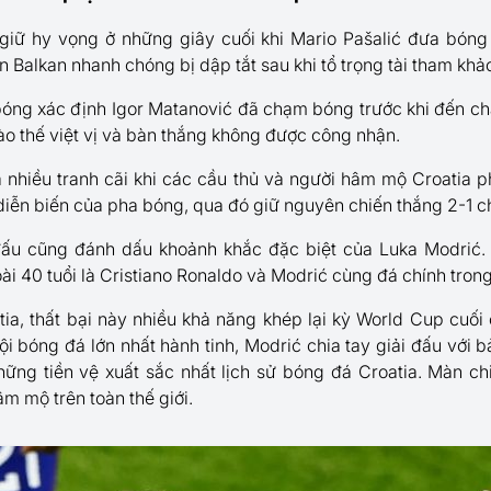
 giữ hy vọng ở những giây cuối khi Mario Pašalić đưa bóng
ện Balkan nhanh chóng bị dập tắt sau khi tổ trọng tài tham khả
óng xác định Igor Matanović đã chạm bóng trước khi đến ch
vào thế việt vị và bàn thắng không được công nhận.
 nhiều tranh cãi khi các cầu thủ và người hâm mộ Croatia ph
diễn biến của pha bóng, qua đó giữ nguyên chiến thắng 2-1 
 đấu cũng đánh dấu khoảnh khắc đặc biệt của Luka Modrić. L
ài 40 tuổi là Cristiano Ronaldo và Modrić cùng đá chính trong
atia, thất bại này nhiều khả năng khép lại kỳ World Cup cuối
i bóng đá lớn nhất hành tinh, Modrić chia tay giải đấu với b
hững tiền vệ xuất sắc nhất lịch sử bóng đá Croatia. Màn ch
âm mộ trên toàn thế giới.