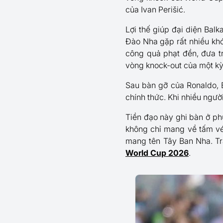
của Ivan Perišić.
Lợi thế giúp đại diện Balk
Đào Nha gặp rất nhiều khó
công quả phạt đền, đưa tr
vòng knock-out của một k
Sau bàn gỡ của Ronaldo, B
chính thức. Khi nhiều ngườ
Tiền đạo này ghi bàn ở ph
không chỉ mang về tấm vé 
mang tên Tây Ban Nha. Tr
World Cup 2026
.