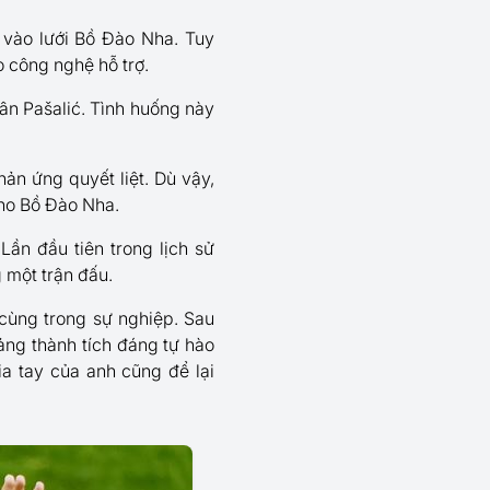
 vào lưới Bồ Đào Nha. Tuy
o công nghệ hỗ trợ.
ân Pašalić. Tình huống này
ản ứng quyết liệt. Dù vậy,
cho Bồ Đào Nha.
ần đầu tiên trong lịch sử
 một trận đấu.
 cùng trong sự nghiệp. Sau
ảng thành tích đáng tự hào
ia tay của anh cũng để lại