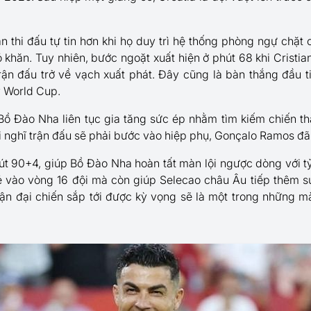
an thi đấu tự tin hơn khi họ duy trì hệ thống phòng ngự chặ
 khăn. Tuy nhiên, bước ngoặt xuất hiện ở phút 68 khi Cristia
ận đấu trở về vạch xuất phát. Đây cũng là bàn thắng đầu tiê
ỳ World Cup.
ồ Đào Nha liên tục gia tăng sức ép nhằm tìm kiếm chiến thắ
i nghĩ trận đấu sẽ phải bước vào hiệp phụ, Gonçalo Ramos đã
út 90+4, giúp Bồ Đào Nha hoàn tất màn lội ngược dòng với tỷ
vào vòng 16 đội mà còn giúp Selecao châu Âu tiếp thêm sự 
ận đại chiến sắp tới được kỳ vọng sẽ là một trong những mà