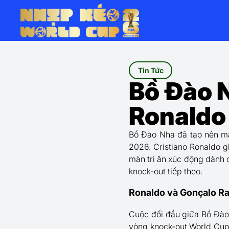
Tin Tức
Bồ Đào N
Ronaldo 
Bồ Đào Nha đã tạo nên mà
2026. Cristiano Ronaldo g
màn tri ân xúc động dành 
knock-out tiếp theo.
Ronaldo và Gonçalo R
Cuộc đối đầu giữa Bồ Đào 
vòng knock-out World Cup 