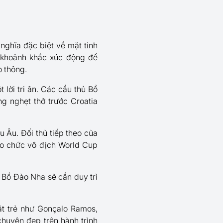
ghĩa đặc biệt về mặt tinh
g khoảnh khắc xúc động để
o thông.
lời tri ân. Các cầu thủ Bồ
g nghẹt thở trước Croatia
u Âu. Đối thủ tiếp theo của
ho chức vô địch World Cup
. Bồ Đào Nha sẽ cần duy trì
t trẻ như Gonçalo Ramos,
huyện đẹp trên hành trình