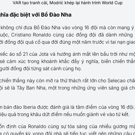
VAR tạo tranh cãi, Modrić khép lại hành trình World Cup
hĩa đặc biệt với Bồ Đào Nha
a không chỉ đưa Bồ Đào Nha vào vòng 16 đội mà còn mang ý n
cuộc, Cristiano Ronaldo cùng các đồng đội đã dành nhữn
i đồng đội quá cố qua đời đúng một năm trước vì tai nạn gia
iếc áo số 21 của Jota và hướng ánh mắt lên bầu trời như một 
ẻ cảm xúc trong khoảnh khắc đầy ý nghĩa, biến chiến thắn
ười đồng đội từng sát cánh cùng họ.
, chiến thắng này còn mở ra thử thách rất lớn cho Selecao châ
i sẽ là Tây Ban Nha, một trong những ứng viên sáng giá c
ện bán đảo Iberia được đánh giá là tâm điểm của vòng 16 đội
hiệu quả trong khâu dứt điểm nếu muốn giành vé vào tứ kết.
ổn định của Ronaldo cùng sự tỏa sáng của nhiều gương mặ
có quyền kỳ vọng đội nhà sẽ tiếp tục viết nên những câu c