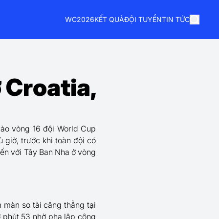
WC2026
KẾT QUẢ
ĐỘI TUYỂN
TIN TỨC
 Croatia,
vào vòng 16 đội World Cup
giờ, trước khi toàn đội có
iến với Tây Ban Nha ở vòng
 màn so tài căng thẳng tại
ở phút 53 nhờ pha lập công