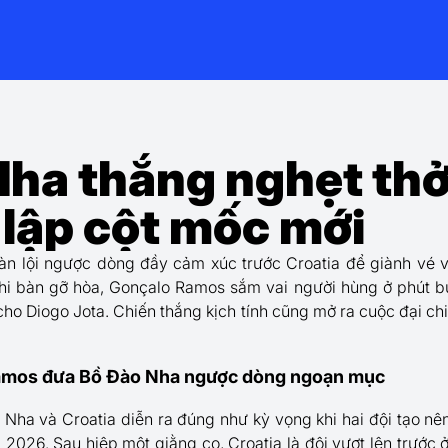
ha thắng nghẹt thở
lập cột mốc mới
n lội ngược dòng đầy cảm xúc trước Croatia để giành vé 
hi bàn gỡ hòa, Gonçalo Ramos sắm vai người hùng ở phút bù 
cho Diogo Jota. Chiến thắng kịch tính cũng mở ra cuộc đại ch
amos đưa Bồ Đào Nha ngược dòng ngoạn mục
Nha và Croatia diễn ra đúng như kỳ vọng khi hai đội tạo nên
2026. Sau hiệp một giằng co, Croatia là đội vượt lên trước 