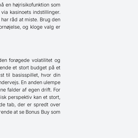
 på en højrisikofunktion som
a kasinoets indstillinger.
 har råd at miste. Brug den
ornøjelse, og kloge valg er
en forøgede volatilitet og
vende et stort budget på et
t til basisspillet, hvor din
undervejs. En anden ulempe
 falder af egen drift. For
sk perspektiv kan et stort,
de tab, der er spredt over
gørende at se Bonus Buy som