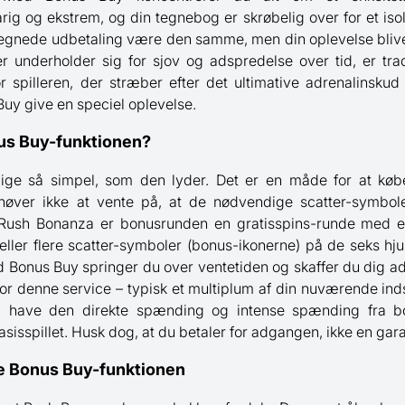
ig og ekstrem, og din tegnebog er skrøbelig over for et isol
egnede udbetaling være den samme, men din oplevelse blive
r underholder sig for sjov og adspredelse over tid, er trad
 spilleren, der stræber efter det ultimative adrenalinskud 
uy give en speciel oplevelse.
us Buy-funktionen?
ige så simpel, som den lyder. Det er en måde for at købe 
øver ikke at vente på, at de nødvendige scatter-symbo
t Rush Bonanza er bonusrunden en gratisspins-runde med en 
eller flere scatter-symboler (bonus-ikonerne) på de seks hjul
ed Bonus Buy springer du over ventetiden og skaffer du dig 
for denne service – typisk et multiplum af din nuværende ind
e vil have den direkte spænding og intense spænding fra 
sisspillet. Husk dog, at du betaler for adgangen, ikke en gara
e Bonus Buy-funktionen