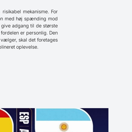
 risikabel mekanisme. For
tion med høj spænding mod
 give adgang til de største
t fordelen er personlig. Den
 vælger, skal det foretages
plineret oplevelse.