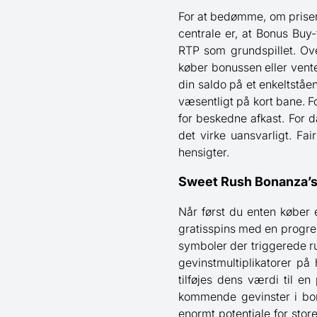
For at bedømme, om prisen 
centrale er, at Bonus Bu
RTP som grundspillet. Ove
køber bonussen eller vente
din saldo på et enkeltståen
væsentligt på kort bane. F
for beskedne afkast. For d
det virke uansvarligt. Fa
hensigter.
Sweet Rush Bonanza’s 
Når først du enten køber 
gratisspins med en progress
symboler der triggerede r
gevinstmultiplikatorer på
tilføjes dens værdi til en
kommende gevinster i bonu
enormt potentiale for stor