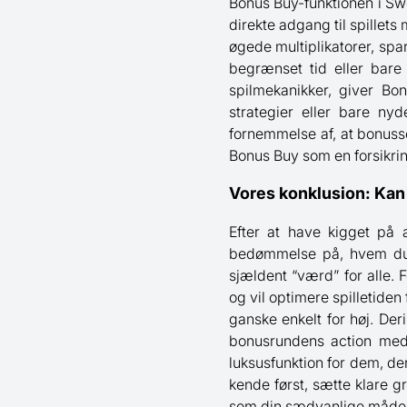
Bonus Buy-funktionen i Sw
direkte adgang til spillets
øgede multiplikatorer, spar
begrænset tid eller bare
spilmekanikker, giver Bo
strategier eller bare ny
fornemmelse af, at bonuss
Bonus Buy som en forsikring
Vores konklusion: Kan 
Efter at have kigget på 
bedømmelse på, hvem du er
sjældent “værd” for alle. 
og vil optimere spilletiden
ganske enkelt for høj. Der
bonusrundens action med 
luksusfunktion for dem, der 
kende først, sætte klare 
som din sædvanlige måde a