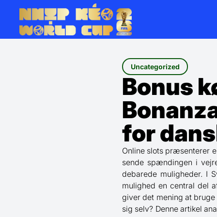
Uncategorized
Bonus kø
Bonanza 
for dans
Online slots præsenterer 
sende spændingen i vejre
debarede muligheder. I Sw
mulighed en central del a
giver det mening at bruge 
sig selv? Denne artikel a