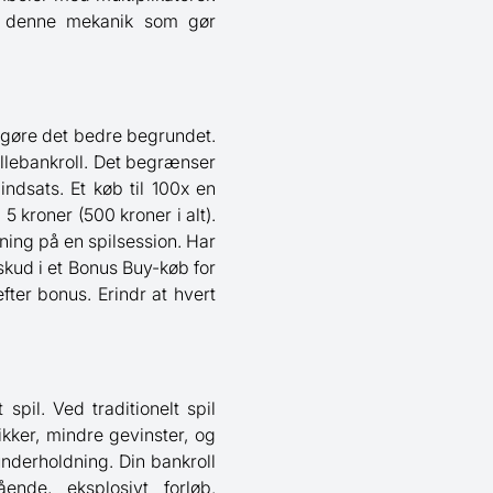
is denne mekanik som gør
 gøre det bedre begrundet.
pillebankroll. Det begrænser
ndsats. Et køb til 100x en
5 kroner (500 kroner i alt).
tning på en spilsession. Har
skud i et Bonus Buy-køb for
fter bonus. Erindr at hvert
pil. Ved traditionelt spil
kker, mindre gevinster, og
derholdning. Din bankroll
nde, eksplosivt forløb.