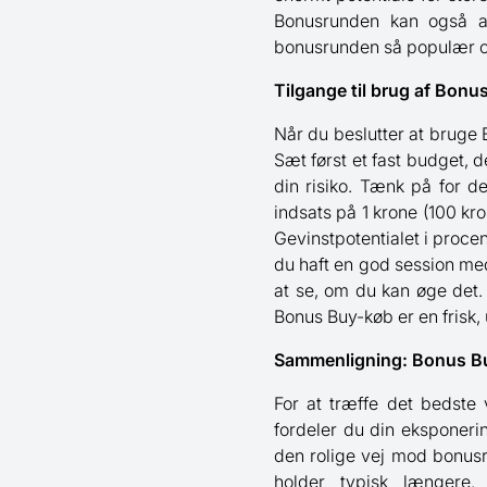
Bonusrunden kan også ak
bonusrunden så populær og
Tilgange til brug af Bonu
Når du beslutter at bruge
Sæt først et fast budget, d
din risiko. Tænk på for d
indsats på 1 krone (100 kro
Gevinstpotentialet i procen
du haft en god session med
at se, om du kan øge det. 
Bonus Buy-køb er en fris
Sammenligning: Bonus Buy 
For at træffe det bedste 
fordeler du din eksponeri
den rolige vej mod bonus
holder typisk længere.