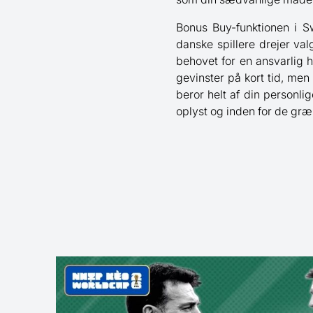
Bonus Buy-funktionen i S
danske spillere drejer v
behovet for en ansvarlig h
gevinster på kort tid, men 
beror helt af din personli
oplyst og inden for de græn