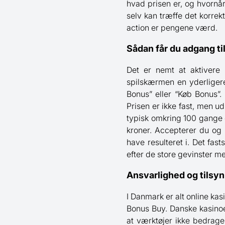
hvad prisen er, og hvornår
selv kan træffe det korrek
action er pengene værd.
Sådan får du adgang t
Det er nemt at aktivere
spilskærmen en yderligere 
Bonus” eller “Køb Bonus”.
Prisen er ikke fast, men 
typisk omkring 100 gange d
kroner. Accepterer du og
have resulteret i. Det fast
efter de store gevinster m
Ansvarlighed og tilsyn
I Danmark er alt online ka
Bonus Buy. Danske kasinoe
at værktøjer ikke bedrager