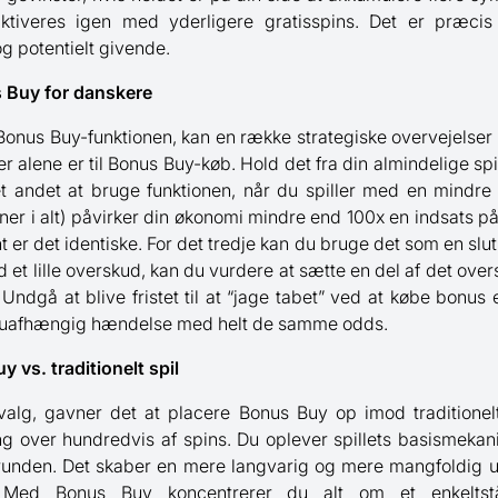
tiveres igen med yderligere gratisspins. Det er præc
 potentielt givende.
s Buy for danskere
 Bonus Buy-funktionen, kan en række strategiske overvejelser
er alene er til Bonus Buy-køb. Hold det fra din almindelige s
et andet at bruge funktionen, når du spiller med en mindre i
ner i alt) påvirker din økonomi mindre end 100x en indsats på 
t er det identiske. For det tredje kan du bruge det som en slu
 et lille overskud, kan du vurdere at sætte en del af det over
Undgå at blive fristet til at “jage tabet” ved at købe bonus e
k, uafhængig hændelse med helt de samme odds.
vs. traditionelt spil
valg, gavner det at placere Bonus Buy op imod traditionelt s
ng over hundredvis af spins. Du oplever spillets basismekani
runden. Det skaber en mere langvarig og mere mangfoldig un
 Med Bonus Buy koncentrerer du alt om et enkeltståe