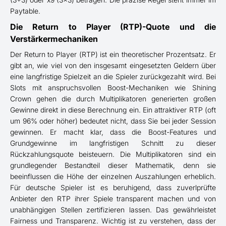
Paytable.
Die Return to Player (RTP)-Quote und die
Verstärkermechaniken
Der Return to Player (RTP) ist ein theoretischer Prozentsatz. Er
gibt an, wie viel von den insgesamt eingesetzten Geldern über
eine langfristige Spielzeit an die Spieler zurückgezahlt wird. Bei
Slots mit anspruchsvollen Boost-Mechaniken wie Shining
Crown gehen die durch Multiplikatoren generierten großen
Gewinne direkt in diese Berechnung ein. Ein attraktiver RTP (oft
um 96% oder höher) bedeutet nicht, dass Sie bei jeder Session
gewinnen. Er macht klar, dass die Boost-Features und
Grundgewinne im langfristigen Schnitt zu dieser
Rückzahlungsquote beisteuern. Die Multiplikatoren sind ein
grundlegender Bestandteil dieser Mathematik, denn sie
beeinflussen die Höhe der einzelnen Auszahlungen erheblich.
Für deutsche Spieler ist es beruhigend, dass zuverlprüfte
Anbieter den RTP ihrer Spiele transparent machen und von
unabhängigen Stellen zertifizieren lassen. Das gewährleistet
Fairness und Transparenz. Wichtig ist zu verstehen, dass der