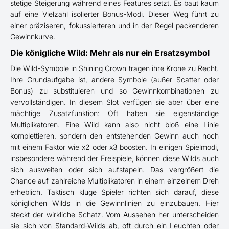
stetige Steigerung während eines Features setzt. Es baut kaum
auf eine Vielzahl isolierter Bonus-Modi. Dieser Weg führt zu
einer präziseren, fokussierteren und in der Regel packenderen
Gewinnkurve.
Die königliche Wild: Mehr als nur ein Ersatzsymbol
Die Wild-Symbole in Shining Crown tragen ihre Krone zu Recht.
Ihre Grundaufgabe ist, andere Symbole (außer Scatter oder
Bonus) zu substituieren und so Gewinnkombinationen zu
vervollständigen. In diesem Slot verfügen sie aber über eine
mächtige Zusatzfunktion: Oft haben sie eigenständige
Multiplikatoren. Eine Wild kann also nicht bloß eine Linie
komplettieren, sondern den entstehenden Gewinn auch noch
mit einem Faktor wie x2 oder x3 boosten. In einigen Spielmodi,
insbesondere während der Freispiele, können diese Wilds auch
sich ausweiten oder sich aufstapeln. Das vergrößert die
Chance auf zahlreiche Multiplikatoren in einem einzelnem Dreh
erheblich. Taktisch kluge Spieler richten sich darauf, diese
königlichen Wilds in die Gewinnlinien zu einzubauen. Hier
steckt der wirkliche Schatz. Vom Aussehen her unterscheiden
sie sich von Standard-Wilds ab, oft durch ein Leuchten oder