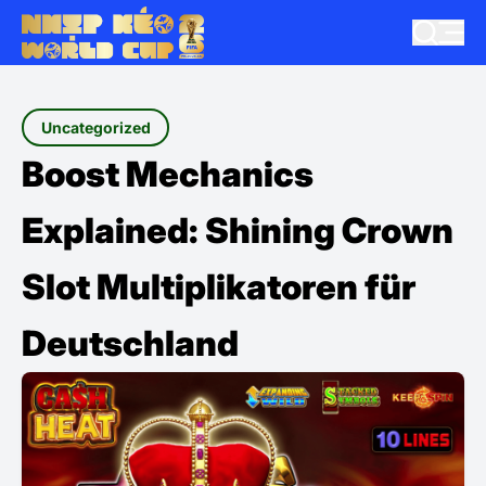
Uncategorized
Boost Mechanics
Explained: Shining Crown
Slot Multiplikatoren für
Deutschland