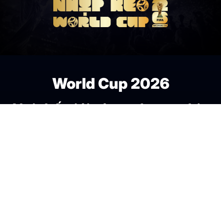
World Cup 2026
Nơi thế giới cùng chung nhịp
đập bóng đá.
Fan Zone
Theo nhịp kèo World
Cup
Media