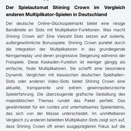
Der Spielautomat Shining Crown im Vergleich
anderen Multiplikator-Spielen in Deutschland
Der deutsche Online-Glücksspielmarkt bietet eine riesige
Bandbreite an Slots mit Multiplikator-Funktionen. Was macht
Shining Crown ab? Eine Vielzahl Slots setzen auf isolierte,
außergewöhnliche Bonusspiele. Shining Crown punktet durch
die Integration der Multiplikatoren in das grundlegende
Kerngameplay und deren progressive Steigerung während der
Freispiele. Diese Kaskaden-Funktion ist weniger gängig als
einfache, feste Multiplikatoren. Sie schafft eine besondere
Dynamik. Verglichen mit klassischen deutschen Spielhallen-
Slots oder anderen Video-Slots bietet Shining Crown eine
aktuelle, transparente und extrem gewinnpotenzreiche
Spielerfahrung. Die überzeugende grafische Gestaltung des
majestätischen Themas rundet das Paket perfekt. Das
gewährleistet für ein rundes und unterhaltsames Spielerlebnis,
das sich von der Masse unterscheidet. Im unmittelbaren
Vergleich zu anderen beliebten Multiplikator-Slots zeigt sich auf,
dass Shining Crown oft einen ausgeprägteren Fokus auf die