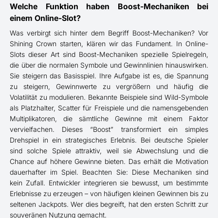
Welche Funktion haben Boost-Mechaniken bei
einem Online-Slot?
Was verbirgt sich hinter dem Begriff Boost-Mechaniken? Vor
Shining Crown starten, klären wir das Fundament. In Online-
Slots dieser Art sind Boost-Mechaniken spezielle Spielregeln,
die über die normalen Symbole und Gewinnlinien hinauswirken.
Sie steigern das Basisspiel. Ihre Aufgabe ist es, die Spannung
zu steigern, Gewinnwerte zu vergrößern und häufig die
Volatilität zu modulieren. Bekannte Beispiele sind Wild-Symbole
als Platzhalter, Scatter für Freispiele und die namensgebenden
Multiplikatoren, die sämtliche Gewinne mit einem Faktor
vervielfachen. Dieses “Boost” transformiert ein simples
Drehspiel in ein strategisches Erlebnis. Bei deutsche Spieler
sind solche Spiele attraktiv, weil sie Abwechslung und die
Chance auf höhere Gewinne bieten. Das erhält die Motivation
dauerhafter im Spiel. Beachten Sie: Diese Mechaniken sind
kein Zufall. Entwickler integrieren sie bewusst, um bestimmte
Erlebnisse zu erzeugen – von häufigen kleinen Gewinnen bis zu
seltenen Jackpots. Wer dies begreift, hat den ersten Schritt zur
souveränen Nutzung gemacht.