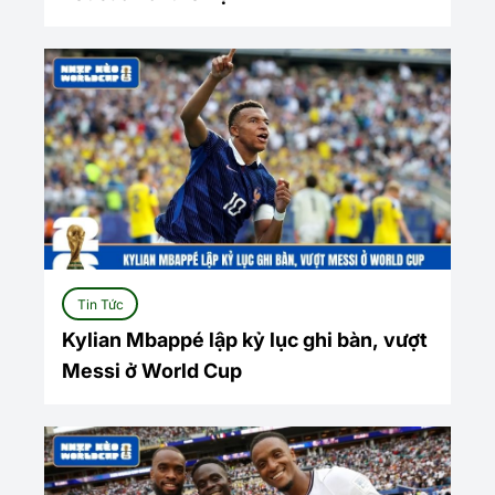
Tin Tức
Kylian Mbappé lập kỷ lục ghi bàn, vượt
Messi ở World Cup