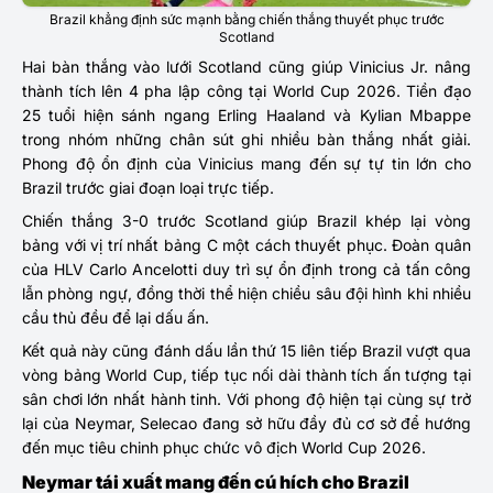
Brazil khẳng định sức mạnh bằng chiến thắng thuyết phục trước
Scotland
Hai bàn thắng vào lưới Scotland cũng giúp Vinicius Jr. nâng
thành tích lên 4 pha lập công tại World Cup 2026. Tiền đạo
25 tuổi hiện sánh ngang Erling Haaland và Kylian Mbappe
trong nhóm những chân sút ghi nhiều bàn thắng nhất giải.
Phong độ ổn định của Vinicius mang đến sự tự tin lớn cho
Brazil trước giai đoạn loại trực tiếp.
Chiến thắng 3-0 trước Scotland giúp Brazil khép lại vòng
bảng với vị trí nhất bảng C một cách thuyết phục. Đoàn quân
của HLV Carlo Ancelotti duy trì sự ổn định trong cả tấn công
lẫn phòng ngự, đồng thời thể hiện chiều sâu đội hình khi nhiều
cầu thủ đều để lại dấu ấn.
Kết quả này cũng đánh dấu lần thứ 15 liên tiếp Brazil vượt qua
vòng bảng World Cup, tiếp tục nối dài thành tích ấn tượng tại
sân chơi lớn nhất hành tinh. Với phong độ hiện tại cùng sự trở
lại của Neymar, Selecao đang sở hữu đầy đủ cơ sở để hướng
đến mục tiêu chinh phục chức vô địch World Cup 2026.
Neymar tái xuất mang đến cú hích cho Brazil