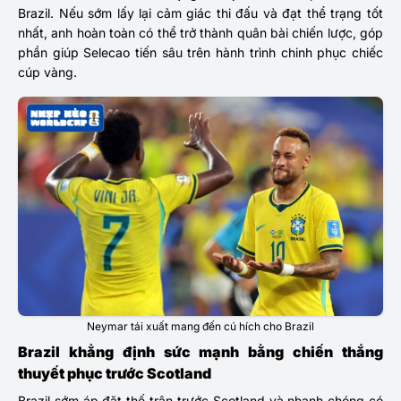
Brazil. Nếu sớm lấy lại cảm giác thi đấu và đạt thể trạng tốt
nhất, anh hoàn toàn có thể trở thành quân bài chiến lược, góp
phần giúp Selecao tiến sâu trên hành trình chinh phục chiếc
cúp vàng.
Neymar tái xuất mang đến cú hích cho Brazil
Brazil khẳng định sức mạnh bằng chiến thắng
thuyết phục trước Scotland
Brazil sớm áp đặt thế trận trước Scotland và nhanh chóng có