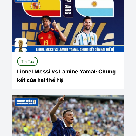
Tin Tức
Lionel Messi vs Lamine Yamal: Chung
kết của hai thế hệ