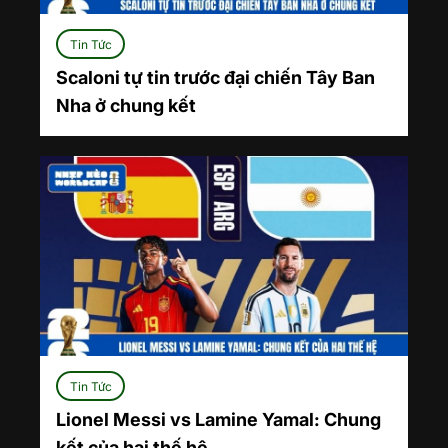
Tin Tức
Scaloni tự tin trước đại chiến Tây Ban
Nha ở chung kết
Tin Tức
Lionel Messi vs Lamine Yamal: Chung
kết của hai thế hệ