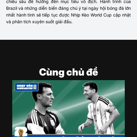
chiều sâu để hướng đến mục tiêu vô địch. Hành trình của
Brazil và những diễn biến đáng chú ý tại ngày hội bóng đá lớn
nhất hành tinh sẽ tiếp tục được Nhịp Kèo World Cup cập nhật
và phân tích xuyên suốt giải đấu.
Cùng chủ đề