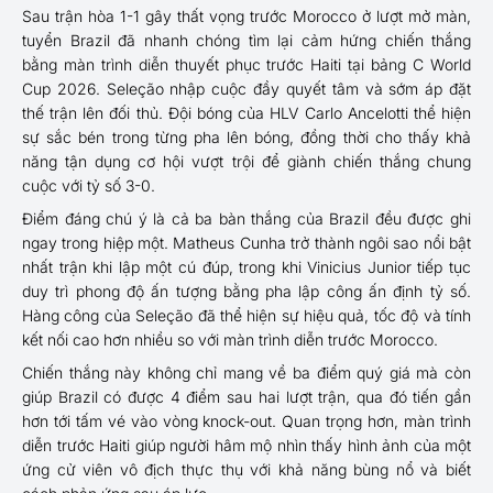
Sau trận hòa 1-1 gây thất vọng trước Morocco ở lượt mở màn,
tuyển Brazil đã nhanh chóng tìm lại cảm hứng chiến thắng
bằng màn trình diễn thuyết phục trước Haiti tại bảng C World
Cup 2026. Seleção nhập cuộc đầy quyết tâm và sớm áp đặt
thế trận lên đối thủ. Đội bóng của HLV Carlo Ancelotti thể hiện
sự sắc bén trong từng pha lên bóng, đồng thời cho thấy khả
năng tận dụng cơ hội vượt trội để giành chiến thắng chung
cuộc với tỷ số 3-0.
Điểm đáng chú ý là cả ba bàn thắng của Brazil đều được ghi
ngay trong hiệp một. Matheus Cunha trở thành ngôi sao nổi bật
nhất trận khi lập một cú đúp, trong khi Vinicius Junior tiếp tục
duy trì phong độ ấn tượng bằng pha lập công ấn định tỷ số.
Hàng công của Seleção đã thể hiện sự hiệu quả, tốc độ và tính
kết nối cao hơn nhiều so với màn trình diễn trước Morocco.
Chiến thắng này không chỉ mang về ba điểm quý giá mà còn
giúp Brazil có được 4 điểm sau hai lượt trận, qua đó tiến gần
hơn tới tấm vé vào vòng knock-out. Quan trọng hơn, màn trình
diễn trước Haiti giúp người hâm mộ nhìn thấy hình ảnh của một
ứng cử viên vô địch thực thụ với khả năng bùng nổ và biết