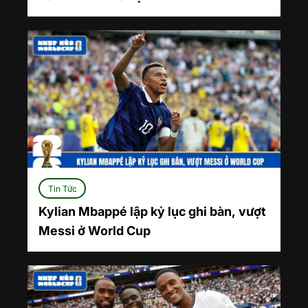
Tin Tức
Kylian Mbappé lập kỷ lục ghi bàn, vượt
Messi ở World Cup