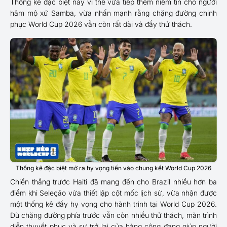
Thống kê đặc biệt này vì thế vừa tiếp thêm niềm tin cho người
hâm mộ xứ Samba, vừa nhấn mạnh rằng chặng đường chinh
phục World Cup 2026 vẫn còn rất dài và đầy thử thách.
Thống kê đặc biệt mở ra hy vọng tiến vào chung kết World Cup 2026
Chiến thắng trước Haiti đã mang đến cho Brazil nhiều hơn ba
điểm khi Seleção vừa thiết lập cột mốc lịch sử, vừa nhận được
một thống kê đầy hy vọng cho hành trình tại World Cup 2026.
Dù chặng đường phía trước vẫn còn nhiều thử thách, màn trình
diễn thuyết phục và sự trở lại của hàng công đang giúp người