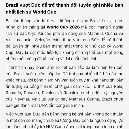
Brazil vượt Đức để trở thành đội tuyển ghi nhiều bàn
nhất lịch sử World Cup
Ba bàn thắng vào lưới Haiti không chỉ giúp Brazil tìm lại cảm
hứng chiến thắng tại
World Cup 2026
mà còn mang ý nghĩa
lịch sử đặc biệt. Với các pha lập công của Matheus Cunha và
Vinicius Junior, Seleção chính thức vượt qua Đức để trở thành
đội tuyển ghi nhiều bàn thắng nhất trong lịch sử các kỳ World
Cup. Đây là cột mốc tiếp tục khẳng định vị thế của một trong
những nền bóng đá tấn công vĩ đại nhất hành tinh.
Thành tích này phản ánh rõ nét bản sắc đã làm nên tên tuổi
của Brazil suốt nhiều thập kỷ. Dù trải qua nhiều thế hệ cầu thủ
khác nhau, đội bóng Nam Mỹ vẫn luôn duy trì khả năng ghi bàn
ấn tượng và cống hiến lối chơi giàu cảm xúc. Từ thời của Pele,
Romario, Ronaldo, Rivaldo và Ronaldinho cho đến kỷ nguyên
của Neymar, Vinicius Junior hay Matheus Cunha, Brazil chưa
bao giờ đánh mất DNA tấn công của mình.
Việc vượt qua Đức trên bảng thống kê ghi bàn không đơn thuần
là một con số mang tính biểu tượng. Đây còn là nguồn động lực
lớn dành cho thầy trò HLV Carlo Ancelotti trong hành trình chinh