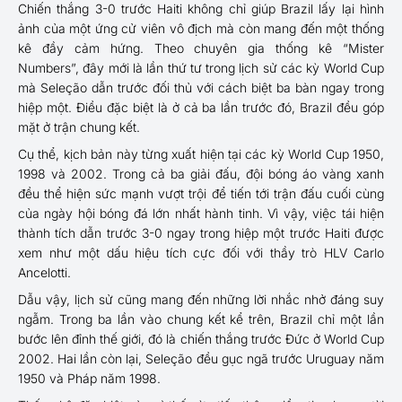
Chiến thắng 3-0 trước Haiti không chỉ giúp Brazil lấy lại hình
ảnh của một ứng cử viên vô địch mà còn mang đến một thống
kê đầy cảm hứng. Theo chuyên gia thống kê “Mister
Numbers”, đây mới là lần thứ tư trong lịch sử các kỳ World Cup
mà Seleção dẫn trước đối thủ với cách biệt ba bàn ngay trong
hiệp một. Điều đặc biệt là ở cả ba lần trước đó, Brazil đều góp
mặt ở trận chung kết.
Cụ thể, kịch bản này từng xuất hiện tại các kỳ World Cup 1950,
1998 và 2002. Trong cả ba giải đấu, đội bóng áo vàng xanh
đều thể hiện sức mạnh vượt trội để tiến tới trận đấu cuối cùng
của ngày hội bóng đá lớn nhất hành tinh. Vì vậy, việc tái hiện
thành tích dẫn trước 3-0 ngay trong hiệp một trước Haiti được
xem như một dấu hiệu tích cực đối với thầy trò HLV Carlo
Ancelotti.
Dẫu vậy, lịch sử cũng mang đến những lời nhắc nhở đáng suy
ngẫm. Trong ba lần vào chung kết kể trên, Brazil chỉ một lần
bước lên đỉnh thế giới, đó là chiến thắng trước Đức ở World Cup
2002. Hai lần còn lại, Seleção đều gục ngã trước Uruguay năm
1950 và Pháp năm 1998.