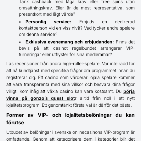
Tänk cashback med låga krav eller free spins utan
omsättningskrav. Eller är de mest representativa, som
presentkort med lågt värde?
Personlig service:
Erbjuds en dedikerad
kontaktperson vid en viss nivå? Vad tycker andra spelare
om denna service?
Exklusiva evenemang och erbjudanden:
Finns det
bevis på att casinot regelbundet arrangerar VIP-
turneringar eller utflykter för sina medlemmar?
Läs recensioner från andra high-roller-spelare. Var inte rädd för
att nå kundtjänst med specifika frågor om programmet innan du
registrerar dig. Ett casino som värderar lojala spelare kommer
att vara transparenta med sina villkor och besvara dina frågor
villigt. Kom ihåg att växla casino kan vara kostsamt. Du
börja
vinna på gonzo’s quest slot
r alltid från noll i ett nytt
lojalitetsprogram. Ett genomtänkt första val är därför det bästa.
Former av VIP- och lojalitetsbelöningar du kan
förutse
Utbudet av belöningar i svenska onlinecasinons VIP-program är
omfattande. Genom att kategorisera dem i kategorier blir det