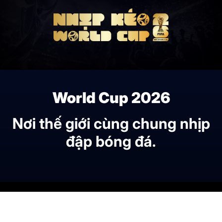
World Cup 2026
Nơi thế giới cùng chung nhịp
đập bóng đá.
Fan Zone
Theo nhịp kèo World
Cup