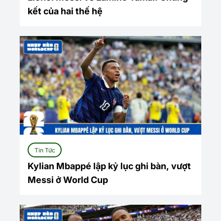
kết của hai thế hệ
Tin Tức
Kylian Mbappé lập kỷ lục ghi bàn, vượt
Messi ở World Cup