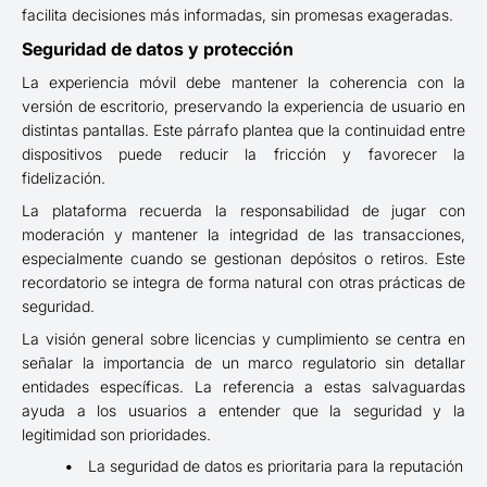
facilita decisiones más informadas, sin promesas exageradas.
Seguridad de datos y protección
La experiencia móvil debe mantener la coherencia con la
versión de escritorio, preservando la experiencia de usuario en
distintas pantallas. Este párrafo plantea que la continuidad entre
dispositivos puede reducir la fricción y favorecer la
fidelización.
La plataforma recuerda la responsabilidad de jugar con
moderación y mantener la integridad de las transacciones,
especialmente cuando se gestionan depósitos o retiros. Este
recordatorio se integra de forma natural con otras prácticas de
seguridad.
La visión general sobre licencias y cumplimiento se centra en
señalar la importancia de un marco regulatorio sin detallar
entidades específicas. La referencia a estas salvaguardas
ayuda a los usuarios a entender que la seguridad y la
legitimidad son prioridades.
La seguridad de datos es prioritaria para la reputación