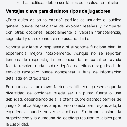
Las políticas deben ser fáciles de localizar en el sitio
Ventajas clave para distintos tipos de jugadores
¿Para quién es bruno casino? perfiles de usuario: el público
general puede beneficiarse de explorar reseñas y comparar
con otras opciones, especialmente si valoran transparencia,
seguridad y una experiencia de usuario fluida.
Soporte al cliente y respuestas: si el soporte funciona bien, la
experiencia mejora notablemente. Aunque no se reportan
tiempos de respuesta, la presencia de un canal de ayuda
facilita resolver dudas sobre depósitos, retiros o seguridad. Un
servicio receptivo puede compensar la falta de información
detallada en otras áreas.
En cuanto a la unknown factor, es útil tener presente que la
diversidad de opciones puede ser un punto fuerte o una
debilidad, dependiendo de si la oferta cubre distintos perfiles de
juego. Si el catálogo es amplio pero no está bien organizado, la
experiencia puede volverse confusa. En bruno casino, la
organización y la curaduría del catálogo resultan cruciales para
la usabilidad.