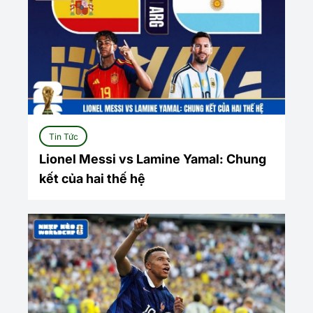
Tin Tức
Lionel Messi vs Lamine Yamal: Chung
kết của hai thế hệ