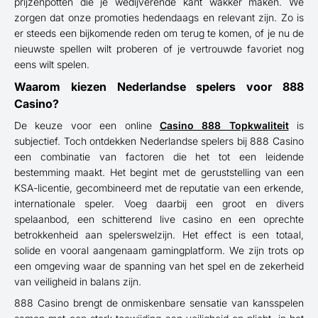
prijzenpotten die je wedijverende kant wakker maken. We
zorgen dat onze promoties hedendaags en relevant zijn. Zo is
er steeds een bijkomende reden om terug te komen, of je nu de
nieuwste spellen wilt proberen of je vertrouwde favoriet nog
eens wilt spelen.
Waarom kiezen Nederlandse spelers voor 888
Casino?
De keuze voor een online
Casino 888 Topkwaliteit
is
subjectief. Toch ontdekken Nederlandse spelers bij 888 Casino
een combinatie van factoren die het tot een leidende
bestemming maakt. Het begint met de geruststelling van een
KSA-licentie, gecombineerd met de reputatie van een erkende,
internationale speler. Voeg daarbij een groot en divers
spelaanbod, een schitterend live casino en een oprechte
betrokkenheid aan spelerswelzijn. Het effect is een totaal,
solide en vooral aangenaam gamingplatform. We zijn trots op
een omgeving waar de spanning van het spel en de zekerheid
van veiligheid in balans zijn.
888 Casino brengt de onmiskenbare sensatie van kansspelen