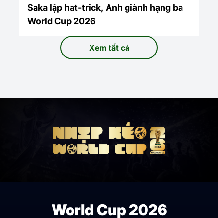
Saka lập hat-trick, Anh giành hạng ba
World Cup 2026
Xem tất cả
World Cup 2026