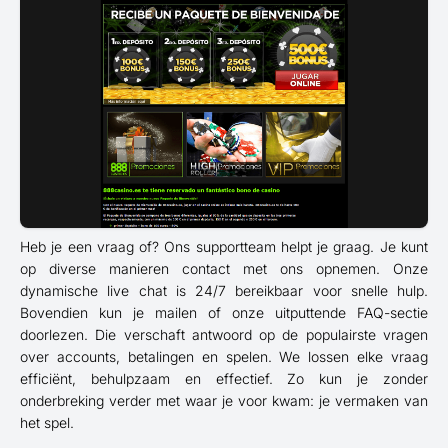
Heb je een vraag of? Ons supportteam helpt je graag. Je kunt
op diverse manieren contact met ons opnemen. Onze
dynamische live chat is 24/7 bereikbaar voor snelle hulp.
Bovendien kun je mailen of onze uitputtende FAQ-sectie
doorlezen. Die verschaft antwoord op de populairste vragen
over accounts, betalingen en spelen. We lossen elke vraag
efficiënt, behulpzaam en effectief. Zo kun je zonder
onderbreking verder met waar je voor kwam: je vermaken van
het spel.