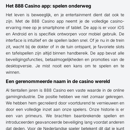
Het 888 Casino app: spelen onderweg
Het leven is beweeglijk, en je entertainment dient dat ook te
zijn. Met de 888 Casino app neemt je de volledige casino-
ervaring mee op je smartphone of tablet. De app is er voor iOS
en Android en is specifiek ontworpen voor mobiel gebruik. De
interface is intuïtief en de spellen laden snel. Of je nu in de trein
zit, wacht bij de dokter of in de tuin ontspant, je favoriete slots
en tafelspellen zijn altijd binnen handbereik. De app bevat alle
beveiligingsfuncties, betaalmogelijkheden en promoties van de
desktopversie. Je mist nooit een kans om te spelen en te
winnen.
Een gerenommeerde naam in de casino wereld
Al tientallen jaren is 888 Casino een vaste waarde in de online
gamingindustrie. Die positie hebben we niet zomaar gekregen.
We hebben hem gecreëerd door voortdurend te vernieuwen en
door een volledige inzet aan onze spelers. Onze historie is er
een van primeurs. We brachten baanbrekende spellen en
introduceerden geavanceerde beveiliging lang voordat anderen
dat deden. Voor de Nederlandse speler betekent dit dat je kunt