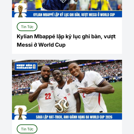
Tin Tức
Kylian Mbappé lập kỷ lục ghi bàn, vượt
Messi ở World Cup
Tin Tức