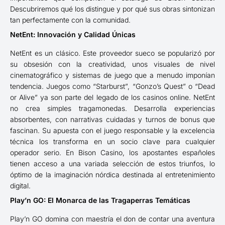
Descubriremos qué los distingue y por qué sus obras sintonizan
tan perfectamente con la comunidad.
NetEnt: Innovación y Calidad Únicas
NetEnt es un clásico. Este proveedor sueco se popularizó por
su obsesión con la creatividad, unos visuales de nivel
cinematográfico y sistemas de juego que a menudo imponían
tendencia. Juegos como “Starburst”, “Gonzo’s Quest” o “Dead
or Alive” ya son parte del legado de los casinos online. NetEnt
no crea simples tragamonedas. Desarrolla experiencias
absorbentes, con narrativas cuidadas y turnos de bonus que
fascinan. Su apuesta con el juego responsable y la excelencia
técnica los transforma en un socio clave para cualquier
operador serio. En Bison Casino, los apostantes españoles
tienen acceso a una variada selección de estos triunfos, lo
óptimo de la imaginación nórdica destinada al entretenimiento
digital.
Play’n GO: El Monarca de las Tragaperras Temáticas
Play’n GO domina con maestría el don de contar una aventura