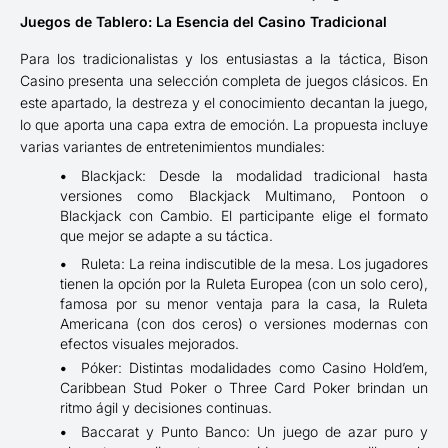
Juegos de Tablero: La Esencia del Casino Tradicional
Para los tradicionalistas y los entusiastas a la táctica, Bison
Casino presenta una selección completa de juegos clásicos. En
este apartado, la destreza y el conocimiento decantan la juego,
lo que aporta una capa extra de emoción. La propuesta incluye
varias variantes de entretenimientos mundiales:
Blackjack: Desde la modalidad tradicional hasta
versiones como Blackjack Multimano, Pontoon o
Blackjack con Cambio. El participante elige el formato
que mejor se adapte a su táctica.
Ruleta: La reina indiscutible de la mesa. Los jugadores
tienen la opción por la Ruleta Europea (con un solo cero),
famosa por su menor ventaja para la casa, la Ruleta
Americana (con dos ceros) o versiones modernas con
efectos visuales mejorados.
Póker: Distintas modalidades como Casino Hold’em,
Caribbean Stud Poker o Three Card Poker brindan un
ritmo ágil y decisiones continuas.
Baccarat y Punto Banco: Un juego de azar puro y