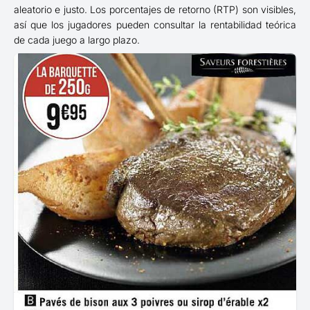
aleatorio e justo. Los porcentajes de retorno (RTP) son visibles,
así que los jugadores pueden consultar la rentabilidad teórica
de cada juego a largo plazo.