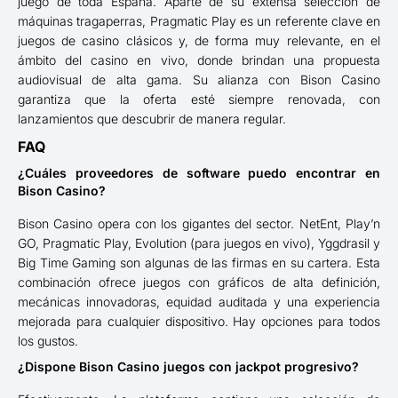
juego de toda España. Aparte de su extensa selección de
máquinas tragaperras, Pragmatic Play es un referente clave en
juegos de casino clásicos y, de forma muy relevante, en el
ámbito del casino en vivo, donde brindan una propuesta
audiovisual de alta gama. Su alianza con Bison Casino
garantiza que la oferta esté siempre renovada, con
lanzamientos que descubrir de manera regular.
FAQ
¿Cuáles proveedores de software puedo encontrar en
Bison Casino?
Bison Casino opera con los gigantes del sector. NetEnt, Play’n
GO, Pragmatic Play, Evolution (para juegos en vivo), Yggdrasil y
Big Time Gaming son algunas de las firmas en su cartera. Esta
combinación ofrece juegos con gráficos de alta definición,
mecánicas innovadoras, equidad auditada y una experiencia
mejorada para cualquier dispositivo. Hay opciones para todos
los gustos.
¿Dispone Bison Casino juegos con jackpot progresivo?