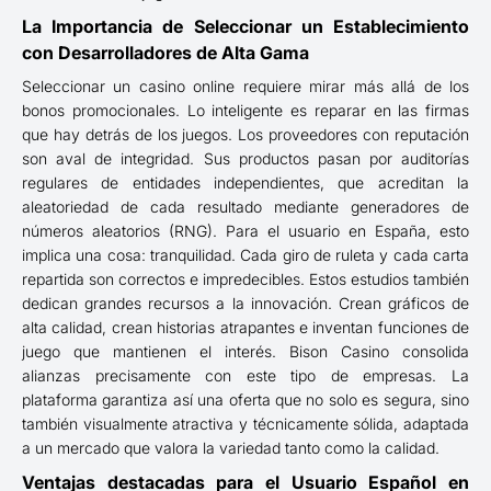
La Importancia de Seleccionar un Establecimiento
con Desarrolladores de Alta Gama
Seleccionar un casino online requiere mirar más allá de los
bonos promocionales. Lo inteligente es reparar en las firmas
que hay detrás de los juegos. Los proveedores con reputación
son aval de integridad. Sus productos pasan por auditorías
regulares de entidades independientes, que acreditan la
aleatoriedad de cada resultado mediante generadores de
números aleatorios (RNG). Para el usuario en España, esto
implica una cosa: tranquilidad. Cada giro de ruleta y cada carta
repartida son correctos e impredecibles. Estos estudios también
dedican grandes recursos a la innovación. Crean gráficos de
alta calidad, crean historias atrapantes e inventan funciones de
juego que mantienen el interés. Bison Casino consolida
alianzas precisamente con este tipo de empresas. La
plataforma garantiza así una oferta que no solo es segura, sino
también visualmente atractiva y técnicamente sólida, adaptada
a un mercado que valora la variedad tanto como la calidad.
Ventajas destacadas para el Usuario Español en