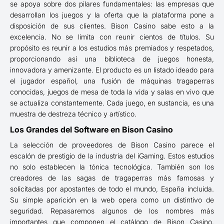
se apoya sobre dos pilares fundamentales: las empresas que
desarrollan los juegos y la oferta que la plataforma pone a
disposición de sus clientes. Bison Casino sabe esto a la
excelencia. No se limita con reunir cientos de títulos. Su
propósito es reunir a los estudios más premiados y respetados,
proporcionando así una biblioteca de juegos honesta,
innovadora y amenizante. El producto es un listado ideado para
el jugador español, una fusión de máquinas tragaperras
conocidas, juegos de mesa de toda la vida y salas en vivo que
se actualiza constantemente. Cada juego, en sustancia, es una
muestra de destreza técnico y artístico.
Los Grandes del Software en Bison Casino
La selección de proveedores de Bison Casino parece el
escalón de prestigio de la industria del iGaming. Estos estudios
no solo establecen la tónica tecnológica. También son los
creadores de las sagas de tragaperras más famosas y
solicitadas por apostantes de todo el mundo, España incluida.
Su simple aparición en la web opera como un distintivo de
seguridad. Repasaremos algunos de los nombres más
importantes que componen el catálogo de Bison Casino.