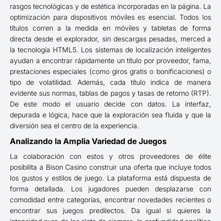
rasgos tecnológicas y de estética incorporadas en la página. La
optimización para dispositivos móviles es esencial. Todos los
títulos corren a la medida en móviles y tabletas de forma
directa desde el explorador, sin descargas pesadas, merced a
la tecnología HTML5. Los sistemas de localización inteligentes
ayudan a encontrar rápidamente un título por proveedor, fama,
prestaciones especiales (como giros gratis o bonificaciones) o
tipo de volatilidad. Además, cada título indica de manera
evidente sus normas, tablas de pagos y tasas de retorno (RTP).
De este modo el usuario decide con datos. La interfaz,
depurada e lógica, hace que la exploración sea fluida y que la
diversión sea el centro de la experiencia.
Analizando la Amplia Variedad de Juegos
La colaboración con estos y otros proveedores de élite
posibilita a Bison Casino construir una oferta que incluye todos
los gustos y estilos de juego. La plataforma está dispuesta de
forma detallada. Los jugadores pueden desplazarse con
comodidad entre categorías, encontrar novedades recientes o
encontrar sus juegos predilectos. Da igual si quieres la