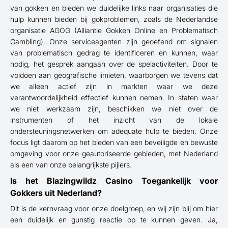
van gokken en bieden we duidelijke links naar organisaties die
hulp kunnen bieden bij gokproblemen, zoals de Nederlandse
organisatie AGOG (Alliantie Gokken Online en Problematisch
Gambling). Onze serviceagenten zijn geoefend om signalen
van problematisch gedrag te identificeren en kunnen, waar
nodig, het gesprek aangaan over de spelactiviteiten. Door te
voldoen aan geografische limieten, waarborgen we tevens dat
we alleen actief zijn in markten waar we deze
verantwoordelijkheid effectief kunnen nemen. In staten waar
we niet werkzaam zijn, beschikken we niet over de
instrumenten of het inzicht van de lokale
ondersteuningsnetwerken om adequate hulp te bieden. Onze
focus ligt daarom op het bieden van een beveiligde en bewuste
omgeving voor onze geautoriseerde gebieden, met Nederland
als een van onze belangrijkste pijlers.
Is het Blazingwildz Casino Toegankelijk voor
Gokkers uit Nederland?
Dit is de kernvraag voor onze doelgroep, en wij zijn blij om hier
een duidelijk en gunstig reactie op te kunnen geven. Ja,