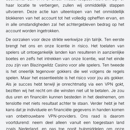
haar locatie te verbergen, zullen wij onmiddellijk stappen
uitvoeren. Deze actie kan uiteenlopen van het onmiddellijk
blokkeren van het account tot het volledig opheffen ervan, en
in alle omstandigheden zal het achtergebleven bedrag op het
account worden ingetrokken.
De oorzaken voor deze strikte werkwijze zijn talrijk. Ten eerste
brengt het ons en onze licentie in risico. Het toelaten van
spelers uit ontoegankelijk landen kan resulteren in aanzienlijke
boetes en zelfs het intrekken van onze licentie, wat het einde
zou zijn van Blazingwildz Casino voor alle spelers. Ten tweede
is het oneerlijk tegenover gokkers die wel volgens de regels
spelen. Maar het essentieelste is het risico voor jou als gokker.
Als je succes hebt terwijl je onrechtmatig via een VPN gokt,
bezitten wij het recht om die winsten niet uit te betalen. Je zou
dus uren en financiën kunnen besteden in het deelnemen, om
tenslotte met niets resultaat achter te staan. Verder hebt je het
kans dat je individuele en financiële gegevens in handen komen
van onbetrouwbare VPN-providers. Ons raad is daarom
voortdurend: neem deel alleen vanuit een toegestaan land
zoals Nederland, en pas toe nooit hulpmiddelen om onze