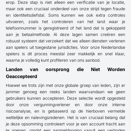
erop. Deze stap is niet alleen een verificatie van je locatie,
maar ook een cruciaal onderdeel van onze strijd tegen fraude
en identiteitsdiefstal. Soms kunnen we ook extra controles
uitvoeren, zoals het controleren van het land waar je
telefoonnummer is geregistreerd of het land dat is gekoppeld
aan je betaalmethode. Al deze lagen samen creëren een
robuust systeem dat verzekert dat we alleen diensten verlenen
aan spelers uit toegestane jurisdicties. Voor onze Nederlandse
spelers is dit proces meestal zeer makkelijk en snel klaar,
waarna je volledig kunt profiteren van ons aanbod.
Landen van oorsprong die Niet Worden
Geaccepteerd
Hoewel we trots zijn met onze globale groep van leden, zijn er
jammer genoeg een reeks landen waarvandaan we geen
gebruikers kunnen accepteren. Deze selectie wordt opgesteld
door onze vergunningverlener en door onze interne
risicoanalyse, en is gebaseerd op de hierboven vermelde
wettelijke en nalevingsredenen. Het is van cruciaal belang dat
je deze opsomming controleert voor je een account tracht aan
te openen, omdat een aanmeldpoging vanuit een verboden