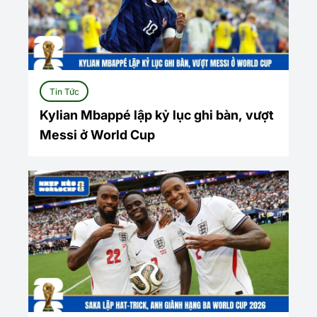
Tin Tức
Kylian Mbappé lập kỷ lục ghi bàn, vượt
Messi ở World Cup