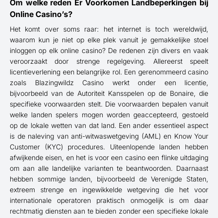
Om welke reden Er Voorkomen Landbeperkingen bij
Online Casino’s?
Het komt over soms raar: het internet is toch wereldwijd,
waarom kun je niet op elke plek vanuit je gemakkelijke stoel
inloggen op elk online casino? De redenen zijn divers en vaak
veroorzaakt door strenge regelgeving. Allereerst speelt
licentieverlening een belangrijke rol. Een gerenommeerd casino
zoals Blazingwildz Casino werkt onder een licentie,
bijvoorbeeld van de Autoriteit Kansspelen op de Bonaire, die
specifieke voorwaarden stelt. Die voorwaarden bepalen vanuit
welke landen spelers mogen worden geaccepteerd, gestoeld
op de lokale wetten van dat land. Een ander essentieel aspect
is de naleving van anti-witwaswetgeving (AML) en Know Your
Customer (KYC) procedures. Uiteenlopende landen hebben
afwijkende eisen, en het is voor een casino een flinke uitdaging
om aan alle landelijke varianten te beantwoorden. Daarnaast
hebben sommige landen, bijvoorbeeld de Verenigde Staten,
extreem strenge en ingewikkelde wetgeving die het voor
internationale operatoren praktisch onmogelijk is om daar
rechtmatig diensten aan te bieden zonder een specifieke lokale