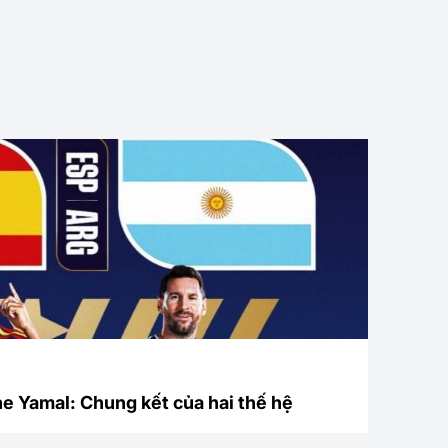
e Yamal: Chung kết của hai thế hệ