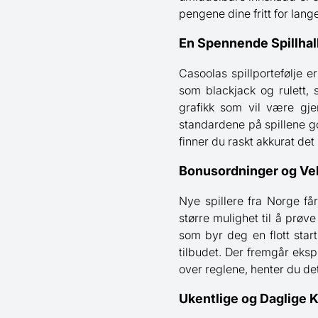
pengene dine fritt for lang
En Spennende Spillhall
Casoolas spillportefølje e
som blackjack og rulett,
grafikk som vil være gje
standardene på spillene god
finner du raskt akkurat det s
Bonusordninger og Vel
Nye spillere fra Norge få
større mulighet til å prøv
som byr deg en flott start
tilbudet. Der fremgår ekspl
over reglene, henter du de
Ukentlige og Daglige