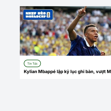
Tin Tức
Kylian Mbappé lập kỷ lục ghi bàn, vượt 