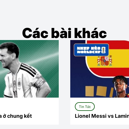
Các bài khác
Tin Tức
a ở chung kết
Lionel Messi vs Lamin