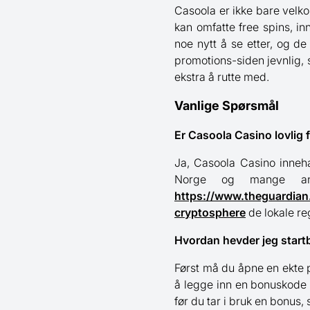
Casoola er ikke bare velko
kan omfatte free spins, in
noe nytt å se etter, og d
promotions-siden jevnlig, s
ekstra å rutte med.
Vanlige Spørsmål
Er Casoola Casino lovlig f
Ja, Casoola Casino inneha
Norge og mange andr
https://www.theguardian
cryptosphere
de lokale reg
Hvordan hevder jeg star
Først må du åpne en ekte p
å legge inn en bonuskode 
før du tar i bruk en bonus,