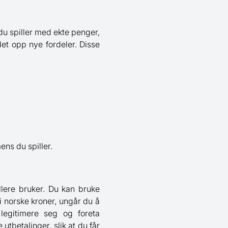
 du spiller med ekte penger,
et opp nye fordeler. Disse
ens du spiller.
llere bruker. Du kan bruke
i norske kroner, ungår du å
 legitimere seg og foreta
utbetalinger, slik at du får