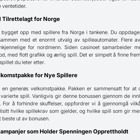
e ventetider.
 Tilrettelagt for Norge
r bygget opp med spillere fra Norge i tankene. Du oppdager 
 sammen med et enormt utvalg av spilleautomater. Flere 
nkjennelige for nordmenn. Siden casinoet samarbeider med
, med flott grafikk og ærlig spill. Det er simpelt å finne fre
pillet du leter etter.
komstpakke for Nye Spillere
r en generøs velkomstpakke. Pakken er sammensatt for at d
e varierte spill. Vanligvis gir denne bonussen gjennom de i
. For å forhindre skuffelser, oppfordrer vi å gjennomgå vil
isitt hvilke spillekrav som gjelder, og hvilke spill som gir me
t beste ut av bonusen.
 Kampanjer som Holder Spenningen Opprettholdt