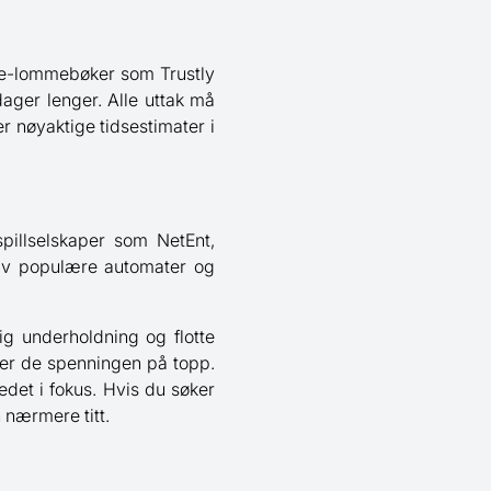
l e-lommebøker som Trustly
dager lenger. Alle uttak må
r nøyaktige tidsestimater i
pillselskaper som NetEnt,
t av populære automater og
ig underholdning og flotte
rer de spenningen på topp.
det i fokus. Hvis du søker
 nærmere titt.