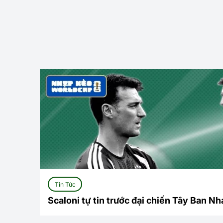
Tin Tức
Scaloni tự tin trước đại chiến Tây Ban Nh