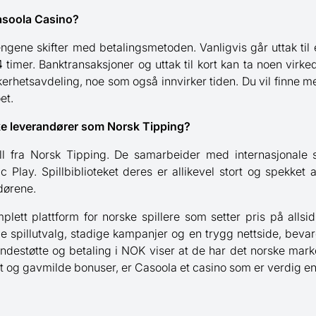
Casoola Casino?
pengene skifter med betalingsmetoden. Vanligvis går uttak ti
4 timer. Banktransaksjoner og uttak til kort kan ta noen virke
kerhetsavdeling, noe som også innvirker tiden. Du vil finne me
et.
ske leverandører som Norsk Tipping?
ill fra Norsk Tipping. De samarbeider med internasjonale s
Play. Spillbiblioteket deres er allikevel stort og spekke
ndørene.
lett plattform for norske spillere som setter pris på allsid
e spillutvalg, stadige kampanjer og en trygg nettside, beva
ndestøtte og betaling i NOK viser at de har det norske marke
yt og gavmilde bonuser, er Casoola et casino som er verdig en