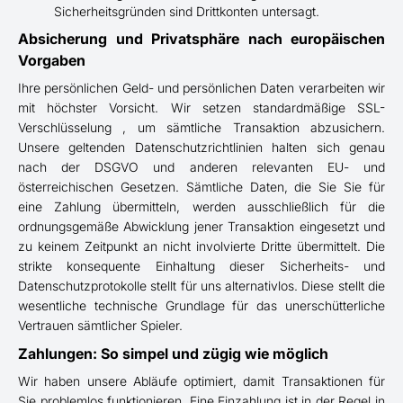
Sicherheitsgründen sind Drittkonten untersagt.
Absicherung und Privatsphäre nach europäischen
Vorgaben
Ihre persönlichen Geld- und persönlichen Daten verarbeiten wir
mit höchster Vorsicht. Wir setzen standardmäßige SSL-
Verschlüsselung , um sämtliche Transaktion abzusichern.
Unsere geltenden Datenschutzrichtlinien halten sich genau
nach der DSGVO und anderen relevanten EU- und
österreichischen Gesetzen. Sämtliche Daten, die Sie Sie für
eine Zahlung übermitteln, werden ausschließlich für die
ordnungsgemäße Abwicklung jener Transaktion eingesetzt und
zu keinem Zeitpunkt an nicht involvierte Dritte übermittelt. Die
strikte konsequente Einhaltung dieser Sicherheits- und
Datenschutzprotokolle stellt für uns alternativlos. Diese stellt die
wesentliche technische Grundlage für das unerschütterliche
Vertrauen sämtlicher Spieler.
Zahlungen: So simpel und zügig wie möglich
Wir haben unsere Abläufe optimiert, damit Transaktionen für
Sie problemlos funktionieren. Eine Einzahlung ist in der Regel in