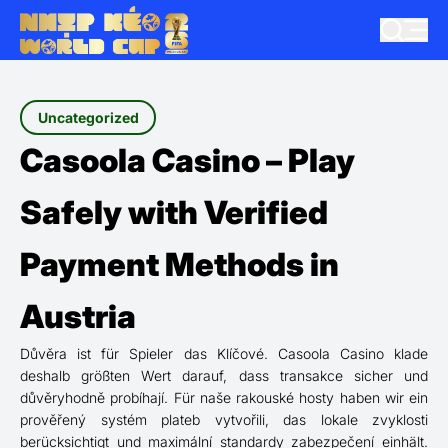
Uncategorized
Casoola Casino – Play
Safely with Verified
Payment Methods in
Austria
Důvěra ist für Spieler das Klíčové. Casoola Casino klade
deshalb größten Wert darauf, dass transakce sicher und
důvěryhodně probíhají. Für naše rakouské hosty haben wir ein
prověřený systém plateb vytvořili, das lokale zvyklosti
berücksichtigt und maximální standardy zabezpečení einhält.