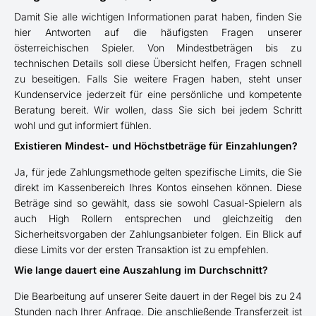
Damit Sie alle wichtigen Informationen parat haben, finden Sie
hier Antworten auf die häufigsten Fragen unserer
österreichischen Spieler. Von Mindestbeträgen bis zu
technischen Details soll diese Übersicht helfen, Fragen schnell
zu beseitigen. Falls Sie weitere Fragen haben, steht unser
Kundenservice jederzeit für eine persönliche und kompetente
Beratung bereit. Wir wollen, dass Sie sich bei jedem Schritt
wohl und gut informiert fühlen.
Existieren Mindest- und Höchstbeträge für Einzahlungen?
Ja, für jede Zahlungsmethode gelten spezifische Limits, die Sie
direkt im Kassenbereich Ihres Kontos einsehen können. Diese
Beträge sind so gewählt, dass sie sowohl Casual-Spielern als
auch High Rollern entsprechen und gleichzeitig den
Sicherheitsvorgaben der Zahlungsanbieter folgen. Ein Blick auf
diese Limits vor der ersten Transaktion ist zu empfehlen.
Wie lange dauert eine Auszahlung im Durchschnitt?
Die Bearbeitung auf unserer Seite dauert in der Regel bis zu 24
Stunden nach Ihrer Anfrage. Die anschließende Transferzeit ist