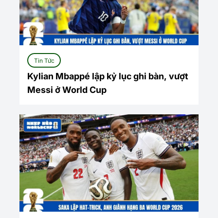
Tin Tức
Kylian Mbappé lập kỷ lục ghi bàn, vượt
Messi ở World Cup