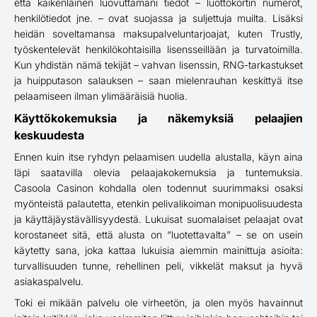
että kaikenlainen luovuttamani tiedot – luottokortin numerot,
henkilötiedot jne. – ovat suojassa ja suljettuja muilta. Lisäksi
heidän soveltamansa maksupalveluntarjoajat, kuten Trustly,
työskentelevät henkilökohtaisilla lisensseillään ja turvatoimilla.
Kun yhdistän nämä tekijät – vahvan lisenssin, RNG-tarkastukset
ja huipputason salauksen – saan mielenrauhan keskittyä itse
pelaamiseen ilman ylimääräisiä huolia.
Käyttökokemuksia ja näkemyksiä pelaajien
keskuudesta
Ennen kuin itse ryhdyn pelaamisen uudella alustalla, käyn aina
läpi saatavilla olevia pelaajakokemuksia ja tuntemuksia.
Casoola Casinon kohdalla olen todennut suurimmaksi osaksi
myönteistä palautetta, etenkin pelivalikoiman monipuolisuudesta
ja käyttäjäystävällisyydestä. Lukuisat suomalaiset pelaajat ovat
korostaneet sitä, että alusta on “luotettavalta” – se on usein
käytetty sana, joka kattaa lukuisia aiemmin mainittuja asioita:
turvallisuuden tunne, rehellinen peli, vikkelät maksut ja hyvä
asiakaspalvelu.
Toki ei mikään palvelu ole virheetön, ja olen myös havainnut