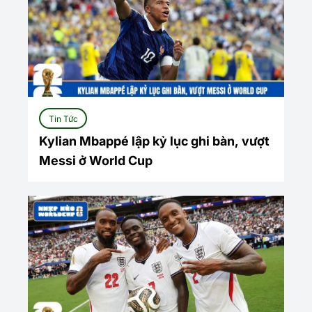
Tin Tức
Kylian Mbappé lập kỷ lục ghi bàn, vượt
Messi ở World Cup