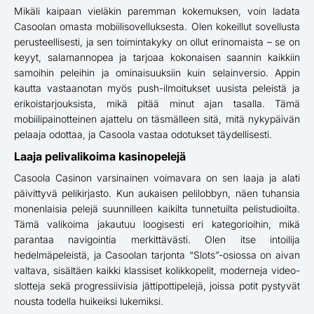
Mikäli kaipaan vieläkin paremman kokemuksen, voin ladata
Casoolan omasta mobiilisovelluksesta. Olen kokeillut sovellusta
perusteellisesti, ja sen toimintakyky on ollut erinomaista – se on
keyyt, salamannopea ja tarjoaa kokonaisen saannin kaikkiin
samoihin peleihin ja ominaisuuksiin kuin selainversio. Appin
kautta vastaanotan myös push-ilmoitukset uusista peleistä ja
erikoistarjouksista, mikä pitää minut ajan tasalla. Tämä
mobiilipainotteinen ajattelu on täsmälleen sitä, mitä nykypäivän
pelaaja odottaa, ja Casoola vastaa odotukset täydellisesti.
Laaja pelivalikoima kasinopelejä
Casoola Casinon varsinainen voimavara on sen laaja ja alati
päivittyvä pelikirjasto. Kun aukaisen pelilobbyn, näen tuhansia
monenlaisia pelejä suunnilleen kaikilta tunnetuilta pelistudioilta.
Tämä valikoima jakautuu loogisesti eri kategorioihin, mikä
parantaa navigointia merkittävästi. Olen itse intoilija
hedelmäpeleistä, ja Casoolan tarjonta “Slots”-osiossa on aivan
valtava, sisältäen kaikki klassiset kolikkopelit, moderneja video-
slotteja sekä progressiivisia jättipottipelejä, joissa potit pystyvät
nousta todella huikeiksi lukemiksi.