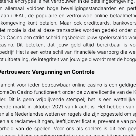
 sterke encryptie is het vertrouwen in de betalingsomgevin
n allemaal voldoen hoge beveiligingsstandaarden en per
aan iDEAL, de populaire en vertrouwde online betaalmet
ankomgeving kunt betalen. Maar ook creditcards, bankovers
Het mooie is dat al deze transacties worden gedekt onder 
n Casino een strikt scheidingsbeleid: jouw spelerssaldo wo
asino. Dit betekent dat jouw geld altijd bereikbaar is vo
 bedrijf. Het is een extra schil van financiële waarborg die 
 tot uitbetaling, de integriteit van jouw geld wordt met de hoog
ertrouwen: Vergunning en Controle
dament voor ieder betrouwbaar online casino is een geldige 
omeOn Casino functioneert onder de zware licentie van de Ka
r. Dit is geen vrijblijvende stempel; het is een wettelijke
erde markt in oktober 2021 van kracht is. Het hebben van 
alle Nederlandse wetten en regels die zijn opgesteld om spel
n als reclame-uitingen, leeftijdsverificatie, preventie van
rheid van de spellen. Voor ons als spelers is dit een gewe
r meer bij een anonieme website spelen, maar bij een partij