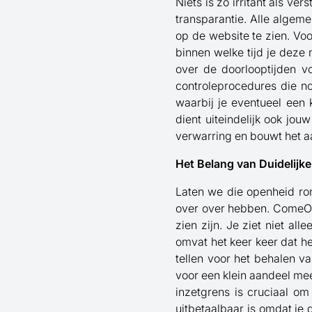
Niets is zo irritant als v
transparantie. Alle algeme
op de website te zien. Vo
binnen welke tijd je deze 
over de doorlooptijden v
controleprocedures die n
waarbij je eventueel een k
dient uiteindelijk ook jou
verwarring en bouwt het aa
Het Belang van Duidelijk
Laten we die openheid ro
over over hebben. ComeOn
zien zijn. Je ziet niet al
omvat het keer keer dat 
tellen voor het behalen v
voor een klein aandeel mee
inzetgrens is cruciaal om
uitbetaalbaar is omdat je