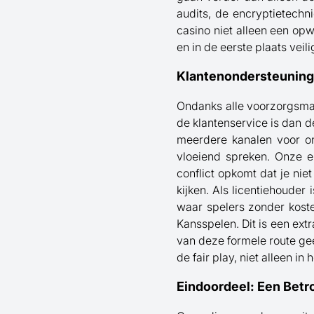
audits, de encryptietech
casino niet alleen een op
en in de eerste plaats veil
Klantenondersteuning
Ondanks alle voorzorgsmaat
de klantenservice is dan 
meerdere kanalen voor on
vloeiend spreken. Onze e
conflict opkomt dat je ni
kijken. Als licentiehoude
waar spelers zonder kost
Kansspelen. Dit is een ext
van deze formele route ge
de fair play, niet alleen i
Eindoordeel: Een Betr