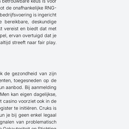
 betrouwbare keus is voor
tot de onafhankelijke RNG-
edrijfsvoering is ingericht
e bereikbare, deskundige
 vereist en biedt dat met
pel, ervan overtuigd dat je
ijd streeft naar fair play.
ok de gezondheid van zijn
menten, toegesneden op de
un aanbod. Bij aanmelding
Men kan eigen dagelijkse,
et casino voorziet ook in de
ster te initiëren. Cruks is
un je bij geen enkel legaal
signalen van problematisch
Gokautoriteit en Stichting