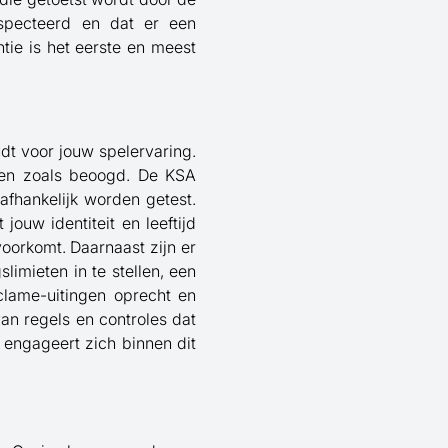
specteerd en dat er een
ntie is het eerste en meest
udt voor jouw spelervaring.
eren zoals beoogd. De KSA
fhankelijk worden getest.
ouw identiteit en leeftijd
voorkomt. Daarnaast zijn er
limieten in te stellen, een
eclame-uitingen oprecht en
van regels en controles dat
engageert zich binnen dit