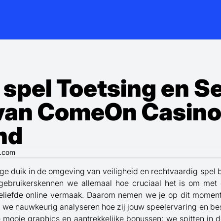
 spel Toetsing en S
van ComeOn Casino
nd
ge duik in de omgeving van veiligheid en rechtvaardig spel 
gebruikerskennen we allemaal hoe cruciaal het is om met 
eliefde online vermaak. Daarom nemen we je op dit mome
we nauwkeurig analyseren hoe zij jouw speelervaring en b
 mooie graphics en aantrekkelijke bonussen; we spitten in d