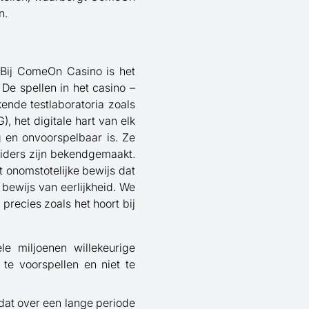
n.
 Bij ComeOn Casino is het
De spellen in het casino –
kende testlaboratoria zoals
het digitale hart van elk
g en onvoorspelbaar is. Ze
viders zijn bekendgemaakt.
et onomstotelijke bewijs dat
 bewijs van eerlijkheid. We
precies zoals het hoort bij
e miljoenen willekeurige
te voorspellen en niet te
dat over een lange periode