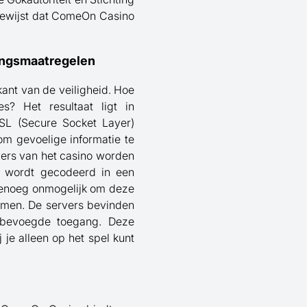
 bewijst dat ComeOn Casino
gingsmaatregelen
kant van de veiligheid. Hoe
s? Het resultaat ligt in
SL (Secure Socket Layer)
om gevoelige informatie te
rvers van het casino worden
 – wordt gecodeerd in een
genoeg onmogelijk om deze
nomen. De servers bevinden
onbevoegde toegang. Deze
 je alleen op het spel kunt