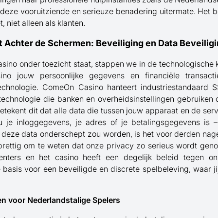
 deze vooruitziende en serieuze benadering uitermate. Het
, niet alleen als klanten.
 Achter de Schermen: Beveiliging en Data Beveili
sino onder toezicht staat, stappen we in de technologische 
 jouw persoonlijke gegevens en financiële transactie
echnologie. ComeOn Casino hanteert industriestandaard S
e technologie die banken en overheidsinstellingen gebruiken 
t betekent dit dat alle data die tussen jouw apparaat en de se
 je inloggegevens, je adres of je betalingsgegevens is
ls deze data onderschept zou worden, is het voor derden na
 prettig om te weten dat onze privacy zo serieus wordt ge
centers en het casino heeft een degelijk beleid tegen 
basis voor een beveiligde en discrete spelbeleving, waar jij
n voor Nederlandstalige Spelers