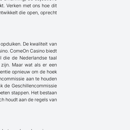
t. Verken met ons hoe dit
twikkelt die open, oprecht
 opduiken. De kwaliteit van
asino. ComeOn Casino biedt
l die de Nederlandse taal
zijn. Maar wat als er een
icentie opnieuw om de hoek
lencommissie aan te houden
ak de Geschillencommissie
moeten stappen. Het bestaan
ch houdt aan de regels van