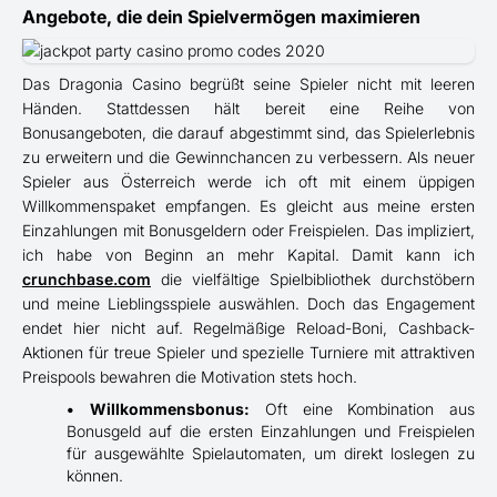
Angebote, die dein Spielvermögen maximieren
Das Dragonia Casino begrüßt seine Spieler nicht mit leeren
Händen. Stattdessen hält bereit eine Reihe von
Bonusangeboten, die darauf abgestimmt sind, das Spielerlebnis
zu erweitern und die Gewinnchancen zu verbessern. Als neuer
Spieler aus Österreich werde ich oft mit einem üppigen
Willkommenspaket empfangen. Es gleicht aus meine ersten
Einzahlungen mit Bonusgeldern oder Freispielen. Das impliziert,
ich habe von Beginn an mehr Kapital. Damit kann ich
crunchbase.com
die vielfältige Spielbibliothek durchstöbern
und meine Lieblingsspiele auswählen. Doch das Engagement
endet hier nicht auf. Regelmäßige Reload-Boni, Cashback-
Aktionen für treue Spieler und spezielle Turniere mit attraktiven
Preispools bewahren die Motivation stets hoch.
Willkommensbonus:
Oft eine Kombination aus
Bonusgeld auf die ersten Einzahlungen und Freispielen
für ausgewählte Spielautomaten, um direkt loslegen zu
können.