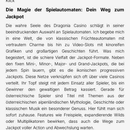
Klick
Die Magie der Spielautomaten: Dein Weg zum
Jackpot
Die wahre Seele des Dragonia Casino schlägt in seiner
beeindruckenden Auswahl an Spielautomaten. Ich begebe mich
in eine Welt, die von klassischen Früchteautomaten mit
vertrautem Charme bis hin zu Video-Slots mit kinoreifen
Grafiken und großartigen Geschichten führt. Was mich
begeistert, ist die schiere Vielfalt der Jackpot-Formate. Neben
den fixen Mini-, Minor-, Major- und Grand-Jackpots, die bei
jedem Spin lauern, gibt es die ikonischen progressiven
Jackpots. Diese Netze verknüpfen sich oft über viele Casinos
verteilt. Ihr Topf steigt mit jedem Einsatz aller Spieler, bis ein
Gewinner den gewaltigen Betrag kassiert. Gerade für
österreichische Spieler sind Titel mit Themen aus der
österreichischen alpenländischen Mythologie, Geschichte oder
klassischen Musik ein besonderer Genuss. Hier fühlt man sich
sofort zuhause. Features wie Freispiele, expandierende Wilds
oder Multiplikatoren bewirken, dass auch die Wege zum
Jackpot voller Action und Abwechslung warten.