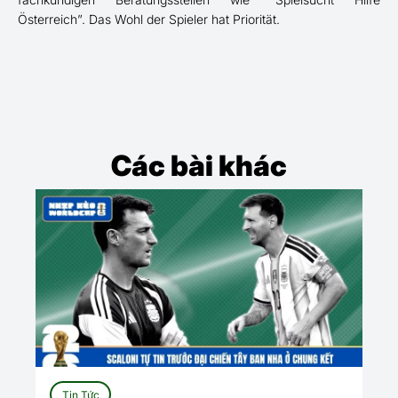
Österreich”. Das Wohl der Spieler hat Priorität.
Các bài khác
Tin Tức