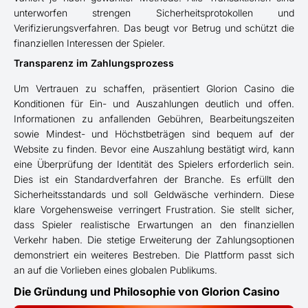
unterworfen strengen Sicherheitsprotokollen und
Verifizierungsverfahren. Das beugt vor Betrug und schützt die
finanziellen Interessen der Spieler.
Transparenz im Zahlungsprozess
Um Vertrauen zu schaffen, präsentiert Glorion Casino die
Konditionen für Ein- und Auszahlungen deutlich und offen.
Informationen zu anfallenden Gebühren, Bearbeitungszeiten
sowie Mindest- und Höchstbeträgen sind bequem auf der
Website zu finden. Bevor eine Auszahlung bestätigt wird, kann
eine Überprüfung der Identität des Spielers erforderlich sein.
Dies ist ein Standardverfahren der Branche. Es erfüllt den
Sicherheitsstandards und soll Geldwäsche verhindern. Diese
klare Vorgehensweise verringert Frustration. Sie stellt sicher,
dass Spieler realistische Erwartungen an den finanziellen
Verkehr haben. Die stetige Erweiterung der Zahlungsoptionen
demonstriert ein weiteres Bestreben. Die Plattform passt sich
an auf die Vorlieben eines globalen Publikums.
Die Gründung und Philosophie von Glorion Casino