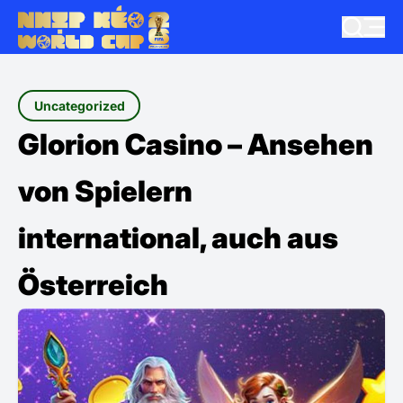
Uncategorized
Glorion Casino – Ansehen
von Spielern
international, auch aus
Österreich