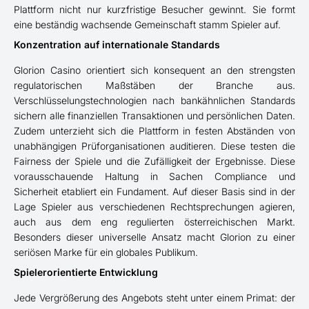
Plattform nicht nur kurzfristige Besucher gewinnt. Sie formt
eine beständig wachsende Gemeinschaft stamm Spieler auf.
Konzentration auf internationale Standards
Glorion Casino orientiert sich konsequent an den strengsten
regulatorischen Maßstäben der Branche aus.
Verschlüsselungstechnologien nach bankähnlichen Standards
sichern alle finanziellen Transaktionen und persönlichen Daten.
Zudem unterzieht sich die Plattform in festen Abständen von
unabhängigen Prüforganisationen auditieren. Diese testen die
Fairness der Spiele und die Zufälligkeit der Ergebnisse. Diese
vorausschauende Haltung in Sachen Compliance und
Sicherheit etabliert ein Fundament. Auf dieser Basis sind in der
Lage Spieler aus verschiedenen Rechtsprechungen agieren,
auch aus dem eng regulierten österreichischen Markt.
Besonders dieser universelle Ansatz macht Glorion zu einer
seriösen Marke für ein globales Publikum.
Spielerorientierte Entwicklung
Jede Vergrößerung des Angebots steht unter einem Primat: der