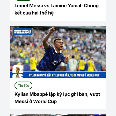
Lionel Messi vs Lamine Yamal: Chung
kết của hai thế hệ
Tin Tức
Kylian Mbappé lập kỷ lục ghi bàn, vượt
Messi ở World Cup