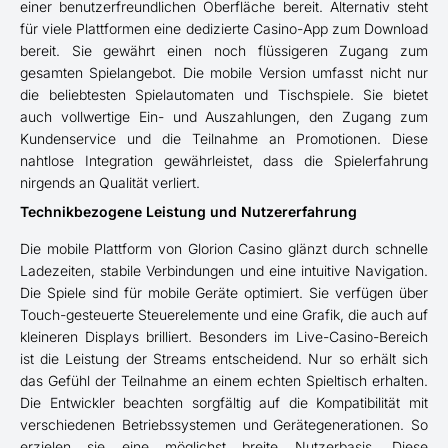
einer benutzerfreundlichen Oberfläche bereit. Alternativ steht
für viele Plattformen eine dedizierte Casino-App zum Download
bereit. Sie gewährt einen noch flüssigeren Zugang zum
gesamten Spielangebot. Die mobile Version umfasst nicht nur
die beliebtesten Spielautomaten und Tischspiele. Sie bietet
auch vollwertige Ein- und Auszahlungen, den Zugang zum
Kundenservice und die Teilnahme an Promotionen. Diese
nahtlose Integration gewährleistet, dass die Spielerfahrung
nirgends an Qualität verliert.
Technikbezogene Leistung und Nutzererfahrung
Die mobile Plattform von Glorion Casino glänzt durch schnelle
Ladezeiten, stabile Verbindungen und eine intuitive Navigation.
Die Spiele sind für mobile Geräte optimiert. Sie verfügen über
Touch-gesteuerte Steuerelemente und eine Grafik, die auch auf
kleineren Displays brilliert. Besonders im Live-Casino-Bereich
ist die Leistung der Streams entscheidend. Nur so erhält sich
das Gefühl der Teilnahme an einem echten Spieltisch erhalten.
Die Entwickler beachten sorgfältig auf die Kompatibilität mit
verschiedenen Betriebssystemen und Gerätegenerationen. So
erzielen sie eine möglichst breite Nutzerbasis. Diese