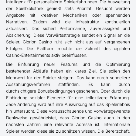
Intelligenz für personalisierte Spielerfahrungen. Die Ausweitung
der Spielbibliothek genießt stets Priorität. Gesucht werden
Angebote mit kreativen Mechaniken oder spannenden
Narrativen. Zudem wird die Infrastruktur kontinuierlich
aktualisiert. Das sichert Performance, Zuverlässigkeit und
Absicherung. Diese Vorwärtsstrategie sendet ein Signal an die
Spieler. Glorion Casino ruht sich nicht aus auf vergangenen
Erfolgen. Die Plattform möchte die Zukunft des digitalen
Casino-Entertainments aktiv beeinflussen.
Die Einführung neuer Features und die Optimierung
bestehender Abläufe haben ein klares Ziel. Sie sollen den
Mehrwert für den Spieler steigern. Das kann durch schnellere
Auszahlungsverfahren stattfinden. Es kann durch
durchsichtigere Bonusbedingungen geschehen. Oder durch die
Einbindung sozialer Elemente für eine kollektivere Erfahrung.
Jede Änderung wird auf ihre Auswirkung auf das Spielerlebnis
hin untersucht. Diese vorausschauende und vorwärtsgewandte
Denkweise gewährleistet, dass Glorion Casino auch in den
nächsten Jahren eine relevante Adresse ist. Internationale
Spieler werden diese sie zu schätzen wissen. Die Bereitschaft,