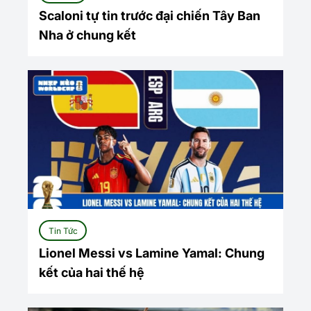
Scaloni tự tin trước đại chiến Tây Ban
Nha ở chung kết
Tin Tức
Lionel Messi vs Lamine Yamal: Chung
kết của hai thế hệ