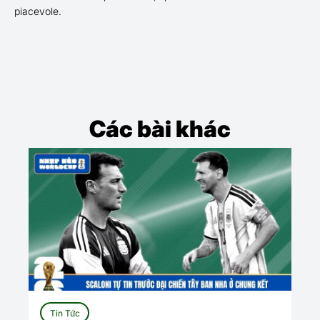
piacevole.
Các bài khác
Tin Tức