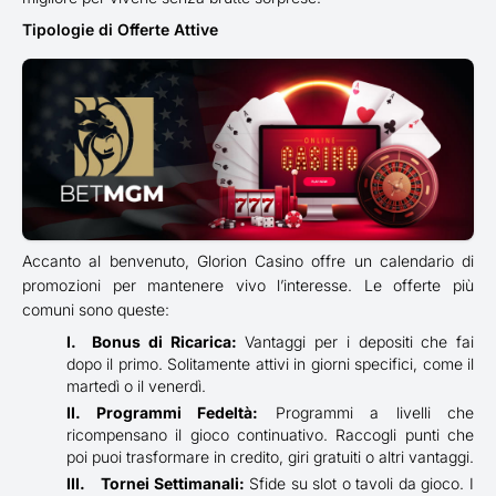
Tipologie di Offerte Attive
Accanto al benvenuto, Glorion Casino offre un calendario di
promozioni per mantenere vivo l’interesse. Le offerte più
comuni sono queste:
Bonus di Ricarica:
Vantaggi per i depositi che fai
dopo il primo. Solitamente attivi in giorni specifici, come il
martedì o il venerdì.
Programmi Fedeltà:
Programmi a livelli che
ricompensano il gioco continuativo. Raccogli punti che
poi puoi trasformare in credito, giri gratuiti o altri vantaggi.
Tornei Settimanali:
Sfide su slot o tavoli da gioco. I