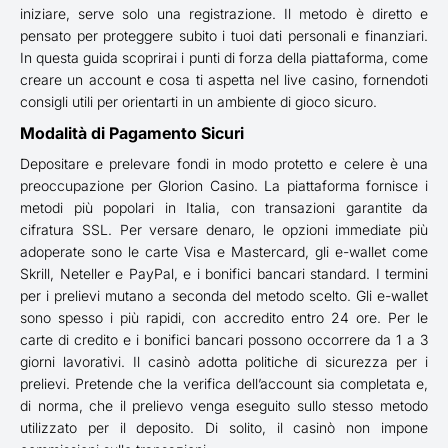
iniziare, serve solo una registrazione. Il metodo è diretto e
pensato per proteggere subito i tuoi dati personali e finanziari.
In questa guida scoprirai i punti di forza della piattaforma, come
creare un account e cosa ti aspetta nel live casino, fornendoti
consigli utili per orientarti in un ambiente di gioco sicuro.
Modalità di Pagamento Sicuri
Depositare e prelevare fondi in modo protetto e celere è una
preoccupazione per Glorion Casino. La piattaforma fornisce i
metodi più popolari in Italia, con transazioni garantite da
cifratura SSL. Per versare denaro, le opzioni immediate più
adoperate sono le carte Visa e Mastercard, gli e-wallet come
Skrill, Neteller e PayPal, e i bonifici bancari standard. I termini
per i prelievi mutano a seconda del metodo scelto. Gli e-wallet
sono spesso i più rapidi, con accredito entro 24 ore. Per le
carte di credito e i bonifici bancari possono occorrere da 1 a 3
giorni lavorativi. Il casinò adotta politiche di sicurezza per i
prelievi. Pretende che la verifica dell’account sia completata e,
di norma, che il prelievo venga eseguito sullo stesso metodo
utilizzato per il deposito. Di solito, il casinò non impone