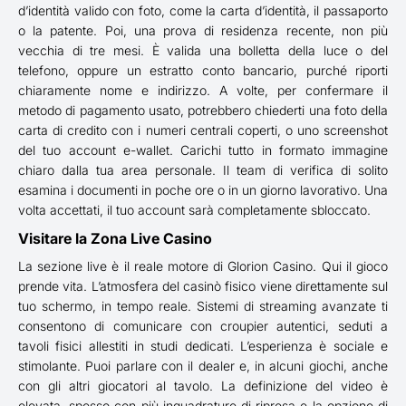
d’identità valido con foto, come la carta d’identità, il passaporto
o la patente. Poi, una prova di residenza recente, non più
vecchia di tre mesi. È valida una bolletta della luce o del
telefono, oppure un estratto conto bancario, purché riporti
chiaramente nome e indirizzo. A volte, per confermare il
metodo di pagamento usato, potrebbero chiederti una foto della
carta di credito con i numeri centrali coperti, o uno screenshot
del tuo account e-wallet. Carichi tutto in formato immagine
chiaro dalla tua area personale. Il team di verifica di solito
esamina i documenti in poche ore o in un giorno lavorativo. Una
volta accettati, il tuo account sarà completamente sbloccato.
Visitare la Zona Live Casino
La sezione live è il reale motore di Glorion Casino. Qui il gioco
prende vita. L’atmosfera del casinò fisico viene direttamente sul
tuo schermo, in tempo reale. Sistemi di streaming avanzate ti
consentono di comunicare con croupier autentici, seduti a
tavoli fisici allestiti in studi dedicati. L’esperienza è sociale e
stimolante. Puoi parlare con il dealer e, in alcuni giochi, anche
con gli altri giocatori al tavolo. La definizione del video è
elevata, spesso con più inquadrature di ripresa e la opzione di