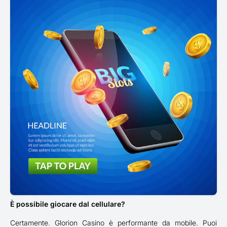
È possibile giocare dal cellulare?
Certamente. Glorion Casino è performante da mobile. Puoi