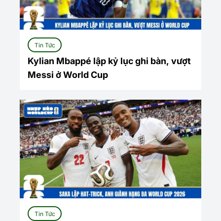
Tin Tức
Kylian Mbappé lập kỷ lục ghi bàn, vượt
Messi ở World Cup
Tin Tức