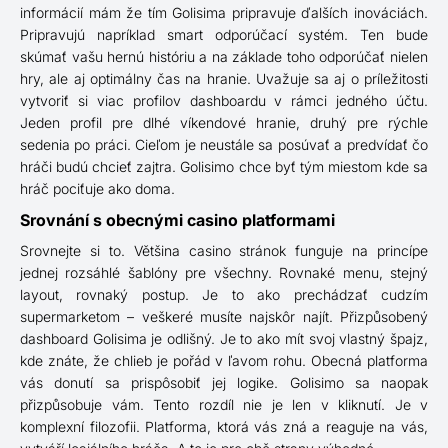
informácií mám že tím Golisima pripravuje ďalších inováciách.
Pripravujú napríklad smart odporúčací systém. Ten bude
skúmať vašu hernú históriu a na základe toho odporúčať nielen
hry, ale aj optimálny čas na hranie. Uvažuje sa aj o príležitosti
vytvoriť si viac profilov dashboardu v rámci jedného účtu.
Jeden profil pre dlhé víkendové hranie, druhý pre rýchle
sedenia po práci. Cieľom je neustále sa posúvať a predvídať čo
hráči budú chcieť zajtra. Golisimo chce byť tým miestom kde sa
hráč pociťuje ako doma.
Srovnání s obecnými casino platformami
Srovnejte si to. Většina casino stránok funguje na princípe
jednej rozsáhlé šablóny pre všechny. Rovnaké menu, stejný
layout, rovnaký postup. Je to ako prechádzať cudzím
supermarketom – veškeré musíte najskôr najít. Přizpůsobený
dashboard Golisima je odlišný. Je to ako mít svoj vlastný špajz,
kde znáte, že chlieb je pořád v ľavom rohu. Obecná platforma
vás donutí sa prispôsobiť jej logike. Golisimo sa naopak
přizpůsobuje vám. Tento rozdíl nie je len v kliknutí. Je v
komplexní filozofii. Platforma, ktorá vás zná a reaguje na vás,