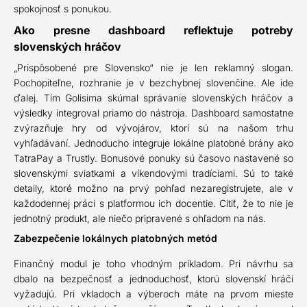
spokojnosť s ponukou.
Ako presne dashboard reflektuje potreby
slovenských hráčov
„Prispôsobené pre Slovensko“ nie je len reklamný slogan.
Pochopiteľne, rozhranie je v bezchybnej slovenčine. Ale ide
ďalej. Tím Golisima skúmal správanie slovenských hráčov a
výsledky integroval priamo do nástroja. Dashboard samostatne
zvýrazňuje hry od vývojárov, ktorí sú na našom trhu
vyhľadávaní. Jednoducho integruje lokálne platobné brány ako
TatraPay a Trustly. Bonusové ponuky sú časovo nastavené so
slovenskými sviatkami a víkendovými tradíciami. Sú to také
detaily, ktoré možno na prvý pohľad nezaregistrujete, ale v
každodennej práci s platformou ich docentie. Cítiť, že to nie je
jednotný produkt, ale niečo pripravené s ohľadom na nás.
Zabezpečenie lokálnych platobných metód
Finančný modul je toho vhodným príkladom. Pri návrhu sa
dbalo na bezpečnosť a jednoduchosť, ktorú slovenskí hráči
vyžadujú. Pri vkladoch a výberoch máte na prvom mieste