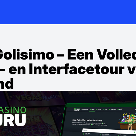
olisimo – Een Volle
 en Interfacetour 
nd