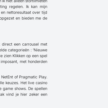
ik niet alleen stortlimieten
iting regelen. Ik kan mijn
en nettoresultaat over tijd
k opgezet en bieden me de
 direct een carrousel met
elde categorieën : ‘Nieuwe
tie zien Klikken op een spel
s imposant, met honderden
s NetEnt of Pragmatic Play.
le keuzes. Het live casino
nde game shows. De spellen
ak vind je hier zeker een