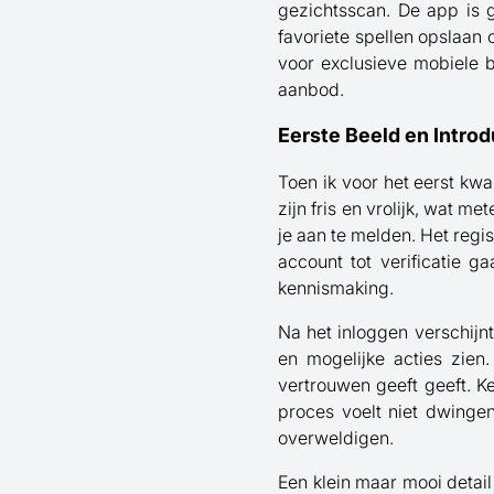
gezichtsscan. De app is g
favoriete spellen opslaan 
voor exclusieve mobiele b
aanbod.
Eerste Beeld en Intro
Toen ik voor het eerst kw
zijn fris en vrolijk, wat m
je aan te melden. Het regi
account tot verificatie g
kennismaking.
Na het inloggen verschijn
en mogelijke acties zien.
vertrouwen geeft geeft. Ke
proces voelt niet dwinge
overweldigen.
Een klein maar mooi detail 