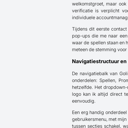
welkomstgroet, maar ook e
verificatie is verplicht
individuele accountmanager
Tijdens dit eerste contact
pop-ups die me naar een s
waar de spellen staan en h
meteen de stemming voor 
Navigatiestructuur en
De navigatiebalk van Gol
onderdelen: Spellen, Pro
hetzelfde. Het dropdown-me
logo kan ik altijd direct
eenvoudig.
Een erg handig onderdeel 
gebruikersmenu, met mijn a
tussen secties schakel, w