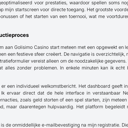
eoptimaliseerd voor prestaties, waardoor spellen soms nog 
op mijn startscreen voor directe toegang. Het grootste voor
onussen of het starten van een toernooi, wat me voortdure
ductieproces
am aan Golisimo Casino start meteen met een opgewekt en l
eteen een festieve sfeer creëert. De navigatie is overzichtelijk
stratieformulier vereist alleen om de noodzakelijke gegeven
aat alles zonder problemen. In enkele minuten kan ik echt 
t er een individueel welkomstbericht. Het dashboard geeft i
 Ik ervaar direct dat de hele interface in verstaanbaar N
rnacties, zoals geld storten of een spel starten, zijn metee
nd, maar daarentegen hulpvaardig. Het platform begeleidt
is de onmiddellijke e-mailbevestiging na mijn registratie. Di