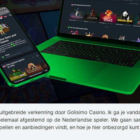
 uitgebreide verkenning door Golisimo Casino. Ik ga je vanda
 helemaal afgestemd op de Nederlandse speler. We gaan sa
 spellen en aanbiedingen vindt, en hoe je hier onbezorgd kun