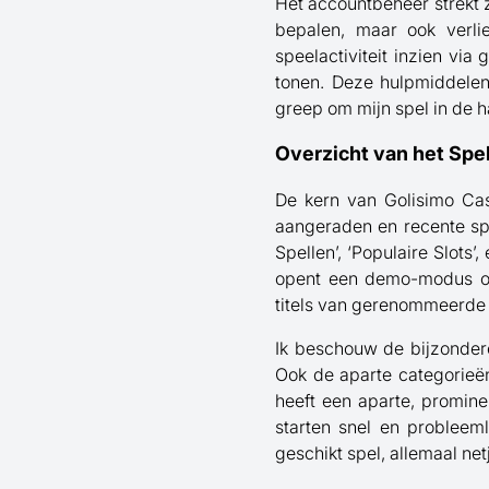
Het accountbeheer strekt zi
bepalen, maar ook verlies
speelactiviteit inzien via
tonen. Deze hulpmiddelen
greep om mijn spel in de h
Overzicht van het Sp
De kern van Golisimo Cas
aangeraden en recente spe
Spellen’, ‘Populaire Slots’
opent een demo-modus of 
titels van gerenommeerde 
Ik beschouw de bijzondere 
Ook de aparte categorieën
heeft een aparte, promine
starten snel en probleem
geschikt spel, allemaal net