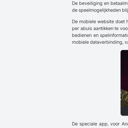
De beveiliging en betaalm
de speelmogelijkheden blij
De mobiele website doet h
per abuis aantikken te voo
bedienen en spelinformati
mobiele dataverbinding, 
De speciale app, voor And