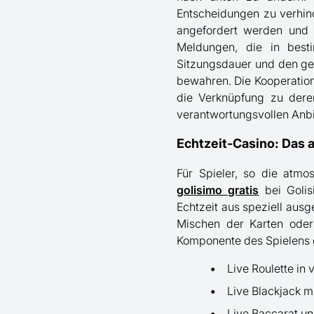
Entscheidungen zu verhind
angefordert werden und 
Meldungen, die in best
Sitzungsdauer und den ge
bewahren. Die Kooperation
die Verknüpfung zu deren
verantwortungsvollen Anbi
Echtzeit-Casino: Das 
Für Spieler, so die atmo
golisimo gratis
bei Golis
Echtzeit aus speziell aus
Mischen der Karten oder
Komponente des Spielens 
Live Roulette in
Live Blackjack m
Live Baccarat u