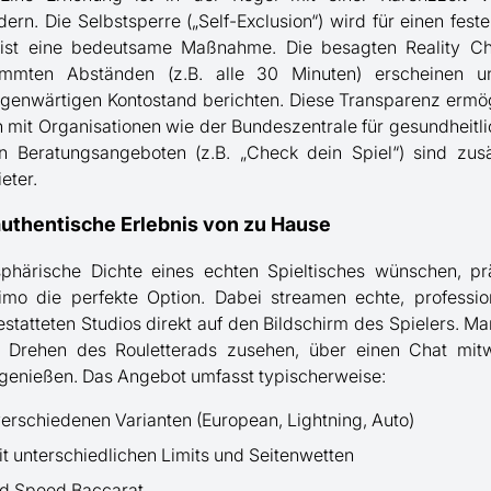
ern. Die Selbstsperre („Self-Exclusion“) wird für einen fest
ist eine bedeutsame Maßnahme. Die besagten Reality Ch
immten Abständen (z.B. alle 30 Minuten) erscheinen 
genwärtigen Kontostand berichten. Diese Transparenz ermögl
 mit Organisationen wie der Bundeszentrale für gesundheitl
 Beratungsangeboten (z.B. „Check dein Spiel“) sind zusät
eter.
authentische Erlebnis von zu Hause
sphärische Dichte eines echten Spieltisches wünschen, p
imo die perfekte Option. Dabei streamen echte, profession
gestatteten Studios direkt auf den Bildschirm des Spielers. 
 Drehen des Rouletterads zusehen, über einen Chat mitw
genießen. Das Angebot umfasst typischerweise:
 verschiedenen Varianten (European, Lightning, Auto)
it unterschiedlichen Limits und Seitenwetten
nd Speed Baccarat