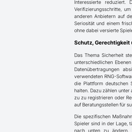
Interessierte reduziert
Verifizierungsschritte, 
anderen Anbietern auf de
Seriosität und einem frisc
ohne dabei versierte Spiel
Schutz, Gerechtigkei
Das Thema Sicherheit steh
unterschiedlichen Ebenen
Datenübertragungen absi
verwendeten RNG-Software d
die Plattform deutschen S
halten. Dazu zählen unter 
zu zu registrieren oder Re
auf Beratungsstellen für s
Die spezifischen Maßnahme
Spieler sind in der Lage, 
nach unten zu ändern. 