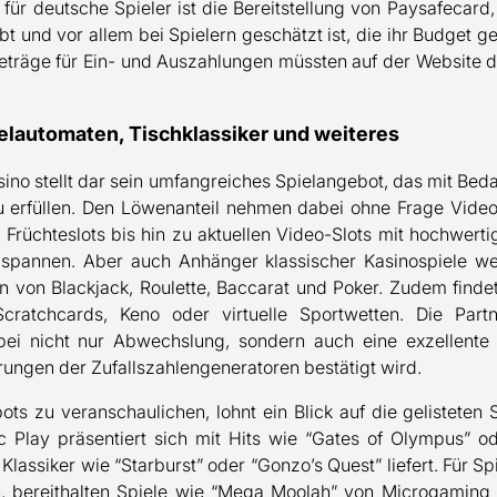
 für deutsche Spieler ist die Bereitstellung von Paysafecard
bt und vor allem bei Spielern geschätzt ist, die ihr Budget g
träge für Ein- und Auszahlungen müssten auf der Website de
ielautomaten, Tischklassiker und weiteres
sino stellt dar sein umfangreiches Spielangebot, das mit Be
 erfüllen. Den Löwenanteil nehmen dabei ohne Frage Video-
n Früchteslots bis hin zu aktuellen Video-Slots mit hochwer
spannen. Aber auch Anhänger klassischer Kasinospiele wer
n von Blackjack, Roulette, Baccarat und Poker. Zudem finde
cratchcards, Keno oder virtuelle Sportwetten. Die Partn
abei nicht nur Abwechslung, sondern auch eine exzellente 
ierungen der Zufallszahlengeneratoren bestätigt wird.
ts zu veranschaulichen, lohnt ein Blick auf die gelisteten 
c Play präsentiert sich mit Hits wie “Gates of Olympus” o
Klassiker wie “Starburst” oder “Gonzo’s Quest” liefert. Für Sp
, bereithalten Spiele wie “Mega Moolah” von Microgaming 