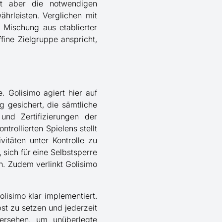
igt aber die notwendigen
hrleisten. Verglichen mit
 Mischung aus etablierter
ffine Zielgruppe anspricht,
. Golisimo agiert hier auf
 gesichert, die sämtliche
und Zertifizierungen der
trollierten Spielens stellt
vitäten unter Kontrolle zu
 sich für eine Selbstsperre
en. Zudem verlinkt Golisimo
lisimo klar implementiert.
bst zu setzen und jederzeit
ersehen, um unüberlegte