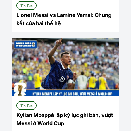
Tin Tức
Lionel Messi vs Lamine Yamal: Chung
kết của hai thế hệ
Tin Tức
Kylian Mbappé lập kỷ lục ghi bàn, vượt
Messi ở World Cup