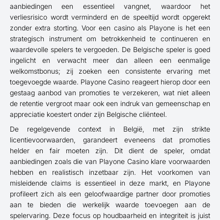
aanbiedingen een essentieel vangnet, waardoor het
verliesrisico wordt verminderd en de speeltijd wordt opgerekt
zonder extra storting. Voor een casino als Playone is het een
strategisch instrument om betrokkenheid te continueren en
waardevolle spelers te vergoeden. De Belgische speler is goed
ingelicht en verwacht meer dan alleen een eenmalige
welkomstbonus; zij zoeken een consistente ervaring met
toegevoegde waarde. Playone Casino reageert hierop door een
gestaag aanbod van promoties te verzekeren, wat niet alleen
de retentie vergroot maar ook een indruk van gemeenschap en
appreciatie koestert onder zijn Belgische cliënteel.
De regelgevende context in België, met zijn strikte
licentievoorwaarden, garandeert eveneens dat promoties
helder en fair moeten zijn. Dit dient de speler, omdat
aanbiedingen zoals die van Playone Casino klare voorwaarden
hebben en realistisch inzetbaar zijn. Het voorkomen van
misleidende claims is essentieel in deze markt, en Playone
profileert zich als een geloofwaardige partner door promoties
aan te bieden die werkelijk waarde toevoegen aan de
spelervaring. Deze focus op houdbaarheid en integriteit is juist