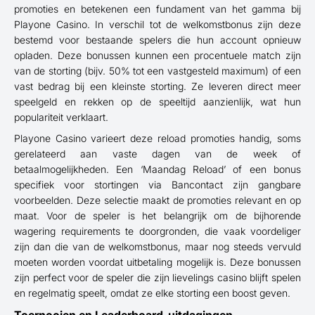
promoties en betekenen een fundament van het gamma bij
Playone Casino. In verschil tot de welkomstbonus zijn deze
bestemd voor bestaande spelers die hun account opnieuw
opladen. Deze bonussen kunnen een procentuele match zijn
van de storting (bijv. 50% tot een vastgesteld maximum) of een
vast bedrag bij een kleinste storting. Ze leveren direct meer
speelgeld en rekken op de speeltijd aanzienlijk, wat hun
populariteit verklaart.
Playone Casino varieert deze reload promoties handig, soms
gerelateerd aan vaste dagen van de week of
betaalmogelijkheden. Een ‘Maandag Reload’ of een bonus
specifiek voor stortingen via Bancontact zijn gangbare
voorbeelden. Deze selectie maakt de promoties relevant en op
maat. Voor de speler is het belangrijk om de bijhorende
wagering requirements te doorgronden, die vaak voordeliger
zijn dan die van de welkomstbonus, maar nog steeds vervuld
moeten worden voordat uitbetaling mogelijk is. Deze bonussen
zijn perfect voor de speler die zijn lievelings casino blijft spelen
en regelmatig speelt, omdat ze elke storting een boost geven.