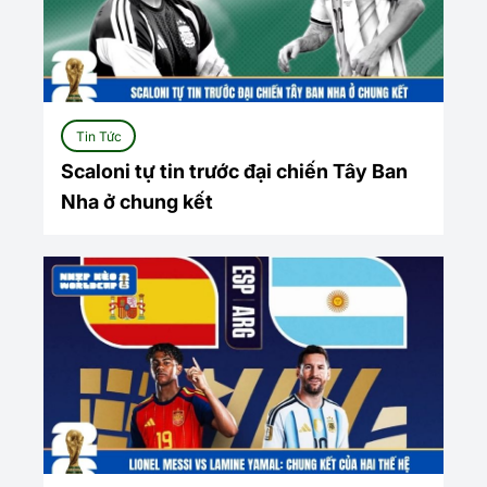
Tin Tức
Scaloni tự tin trước đại chiến Tây Ban
Nha ở chung kết