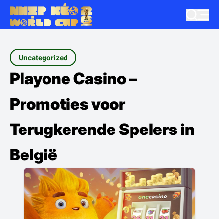
Uncategorized
Playone Casino –
Promoties voor
Terugkerende Spelers in
België