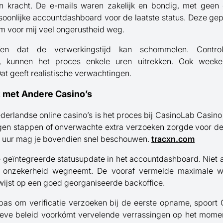
kracht. De e-mails waren zakelijk en bondig, met geen 
rsoonlijke accountdashboard voor de laatste status. Deze 
 voor mij veel ongerustheid weg.
en dat de verwerkingstijd kan schommelen. Contro
sten, kunnen het proces enkele uren uitrekken. Ook wee
Dat geeft realistische verwachtingen.
t met Andere Casino’s
rlandse online casino’s is het proces bij CasinoLab Casino 
en stappen of onverwachte extra verzoeken zorgde voor de 
8 uur mag je bovendien snel beschouwen.
tracxn.com
de geïntegreerde statusupdate in het accountdashboard. Niet al
ist onzekerheid wegneemt. De vooraf vermelde maximale w
wijst op een goed georganiseerde backoffice.
pas om verificatie verzoeken bij de eerste opname, spoort 
tieve beleid voorkómt vervelende verrassingen op het moment