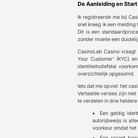
De Aanleiding en Star
Ik registreerde me bij Ca
snel kreeg ik een melding
Dit is een standaardproce
zonder moeite een duidelij
CasinoLab Casino vraagt 
Your Customer’ (KYC) en i
identiteitsdiefstal voork
overzichtelijk opgesomd.
Iets dat me opviel: het ca
Vertaalde versies zijn ni
te verdelen in drie heldere
Een geldig ident
autorijbewijs is al
voorkeur omdat het
Een recent bewi