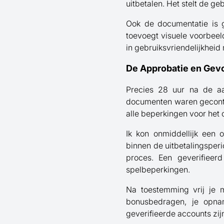
uitbetalen. Het stelt de ge
Ook de documentatie is ge
toevoegt visuele voorbeel
in gebruiksvriendelijkheid
De Approbatie en Gev
Precies 28 uur na de aa
documenten waren gecontr
alle beperkingen voor he
Ik kon onmiddellijk een
binnen de uitbetalingsper
proces. Een geverifieerd
spelbeperkingen.
Na toestemming vrij je 
bonusbedragen, je opnam
geverifieerde accounts zij