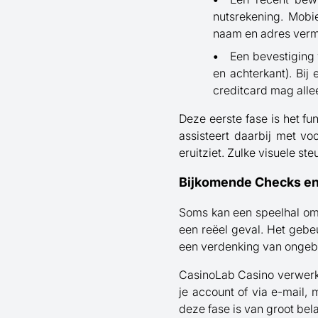
nutsrekening. Mobie
naam en adres verm
Een bevestiging 
en achterkant). Bi
creditcard mag alle
Deze eerste fase is het f
assisteert daarbij met v
eruitziet. Zulke visuele ste
Bijkomende Checks e
Soms kan een speelhal om b
een reëel geval. Het gebeur
een verdenking van ongebru
CasinoLab Casino verwerkt
je account of via e-mail,
deze fase is van groot bel