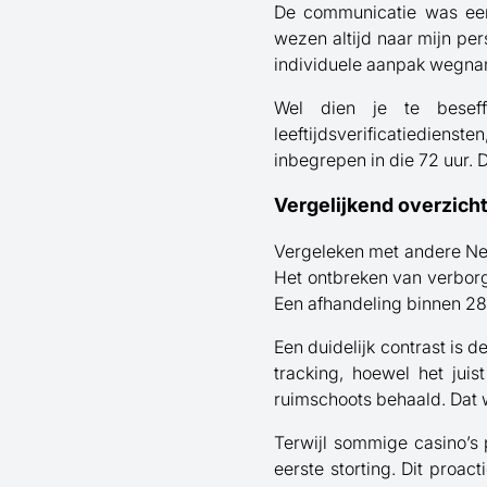
De communicatie was een 
wezen altijd naar mijn pe
individuele aanpak wegnam
Wel dien je te beseff
leeftijdsverificatiedien
inbegrepen in die 72 uur. 
Vergelijkend overzich
Vergeleken met andere Nede
Het ontbreken van verborg
Een afhandeling binnen 2
Een duidelijk contrast is 
tracking, hoewel het ju
ruimschoots behaald. Dat 
Terwijl sommige casino’s 
eerste storting. Dit proac