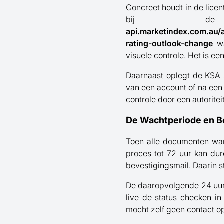
Concreet houdt in de lice
bij de
api.marketindex.com.au/
rating-outlook-change
wa
visuele controle. Het is e
Daarnaast oplegt de KSA 
van een account of na een
controle door een autorite
De Wachtperiode en B
Toen alle documenten war
proces tot 72 uur kan dur
bevestigingsmail. Daarin 
De daaropvolgende 24 uur 
live de status checken in
mocht zelf geen contact o