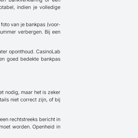
tabel, indien je volledige
 foto van je bankpas (voor-
nummer verbergen. Bij een
later oponthoud. CasinoLab
 een goed bedekte bankpas
et nodig, maar het is zeker
ls niet correct zijn, of bij
en rechtstreeks bericht in
d moet worden. Openheid in