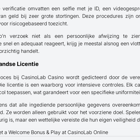
verificatie omvatten een selfie met je ID, een videogesprek
van geld bij zeer grote stortingen. Deze procedures zijn 
voor risicogebaseerd toezicht.
’n verzoek niet als een persoonlijke afwijzing te zi
je snel en adequaat reageert, krijg je meestal alsnog een vlo
orzichtig handelt.
andse Licentie
proces bij CasinoLab Casino wordt gedicteerd door de ver
Die licentie is een waarborg voor intensieve controles. Elk
ol toepassen, wat garandeert voor een specifieke uniformiteit
vens dat alle ingediende persoonlijke gegevens overeenko
 Ze worden alleen gebruikt voor het voorziene doel. Spele
urig is, maar een wettelijke vereiste die hun eigen veiligheid d