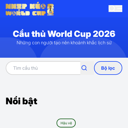
Cầu thủ World Cup 2026
Những con người tạo nên khoảnh khắc lịch sử
Bộ lọc
Nổi bật
Hậu vệ